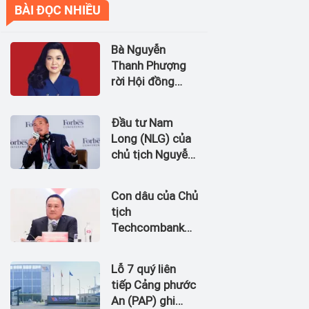
BÀI ĐỌC NHIỀU
Bà Nguyễn
Thanh Phượng
rời Hội đồng
quản trị Ngân
hàng Bản Việt
Đầu tư Nam
(BVBank)
Long (NLG) của
chủ tịch Nguyễn
Xuân Quang dự
kiến bán quỹ đất
Con dâu của Chủ
tại dự án
tịch
Waterpoint,
Techcombank
Izumi City
Hồ Hùng Anh
làm Chủ tịch
Lỗ 7 quý liên
Hãng Hàng
tiếp Cảng phước
không Hải Âu
An (PAP) ghi