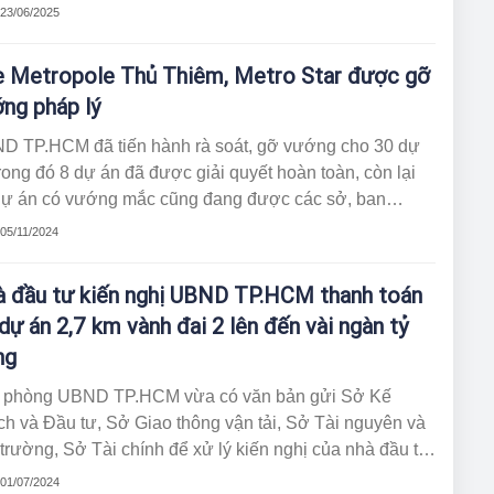
g 3) đã rà soát vướng mắc cho 571 dự án tồn đọng. Kết
 23/06/2025
 bước đầu, 63 dự án trong số này đã được tháo gỡ, góp
 khơi thông hơn 86.800 tỷ đồng vốn đầu tư và giải
 Metropole Thủ Thiêm, Metro Star được gỡ
ng khoảng 923 ha quỹ đất.
ng pháp lý
D TP.HCM đã tiến hành rà soát, gỡ vướng cho 30 dự
rong đó 8 dự án đã được giải quyết hoàn toàn, còn lại
dự án có vướng mắc cũng đang được các sở, ban
h, TP Thủ Đức tiếp tục tham mưu xử lý theo quy định.
 05/11/2024
 đầu tư kiến nghị UBND TP.HCM thanh toán
 dự án 2,7 km vành đai 2 lên đến vài ngàn tỷ
ng
 phòng UBND TP.HCM vừa có văn bản gửi Sở Kế
h và Đầu tư, Sở Giao thông vận tải, Sở Tài nguyên và
trường, Sở Tài chính để xử lý kiến nghị của nhà đầu tư
ác nội dung cần thống nhất đối với dự án 2,7km
 01/07/2024