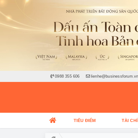
0988 355 606
lienhe@businessforum.v
TIÊU ĐIỂM
TÀI CH