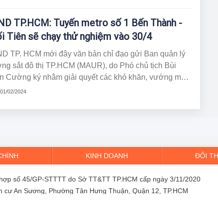
ng vành đai 2 TP.HCM.
D TP.HCM: Tuyến metro số 1 Bến Thành -
i Tiên sẽ chạy thử nghiệm vào 30/4
D TP. HCM mới đây văn bản chỉ đạo gửi Ban quản lý
ng sắt đô thị TP.HCM (MAUR), do Phó chủ tịch Bùi
n Cường ký nhằm giải quyết các khó khăn, vướng mắc
dự án metro số 1 Bến Thành - Suối Tiên.
 01/02/2024
CHÍNH
KINH DOANH
ĐỐI T
tổng hợp số 45/GP-STTTT do Sở TT&TT TP.HCM cấp ngày 3/11/2020
dân cư An Sương, Phường Tân Hưng Thuận, Quận 12, TP.HCM
ail.com
g ty Cổ phần FRNEWS