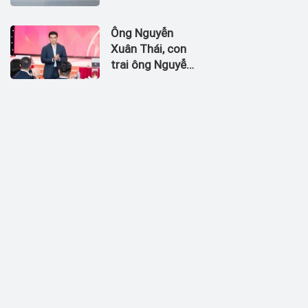
nhận dòng tiền
âm đến 1.674,5
Ông Nguyễn
tỷ đồng
Xuân Thái, con
trai ông Nguyễn
Đức Thụy vào
Hội đồng quản
trị Chứng khoán
LPBank