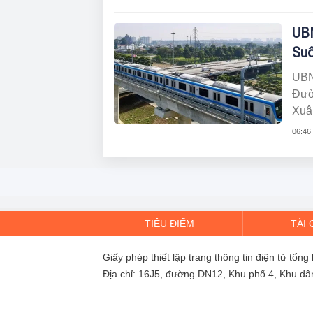
đườ
UBN
Suố
UBN
Đườ
Xuâ
của 
06:46
TIÊU ĐIỂM
TÀI 
Giấy phép thiết lập trang thông tin điện tử 
Địa chỉ: 16J5, đường DN12, Khu phố 4, Khu 
Điện thoại: 0988 355 606 - Email: tansg.le@gm
Vận hành và Chịu trách nhiệm nội dung: Côn