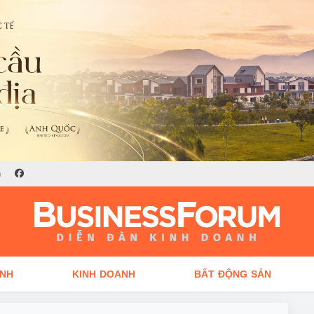
n
ÍNH
KINH DOANH
BẤT ĐỘNG SẢN