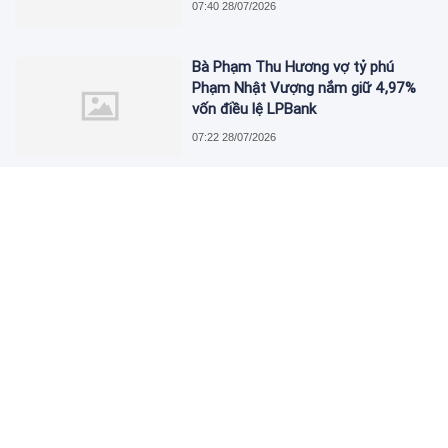
07:40 28/07/2026
Bà Phạm Thu Hương vợ tỷ phú
Phạm Nhật Vượng nắm giữ 4,97%
vốn điều lệ LPBank
07:22 28/07/2026
HOSE nhắc nhở Siba Group (SBG)
của doanh nhân Trương Sỹ Bá vì
chậm công bố thông tin bị xử phạt
thuế
07:04 28/07/2026
Ông Võ Quốc Khánh, Cựu tổng giám
đốc TTC Land ứng cử Hội đồng
quản trị CC1
08:50 27/07/2026