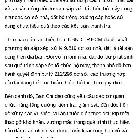
phố đẩy nhanh việc đưa vào sử dụng các trụ sở, nhà, đất
và tài sản công dôi dư sau sắp xếp tổ chức bộ máy cũng
như các cơ sở nhà, đất bỏ trống, xuống cấp hoặc sử
dụng chưa hiệu quả theo các kết luận thanh tra.
Theo báo cáo tại phiên họp, UBND TP.HCM đã đề xuất
phương án sắp xếp, xử lý 9.819 cơ sở nhà, đất là tài sản
công trên địa bàn. Đối với nhóm nhà, đất dôi dư phát sinh
sau quá trình sắp xếp tổ chức bộ máy, thành phố đã ban
hành quyết định xử lý 212/296 cơ sở, các trường hợp
còn lại đang tiếp tục hoàn thiện thủ tục theo quy định.
Bên cạnh đó, Ban Chỉ đạo cũng yêu cầu các cơ quan
chức năng tăng cường kiểm tra, giám sát, đôn đốc tiến
độ xử lý các vụ việc, vụ án thuộc diện theo dõi; kịp thời
tháo gỡ khó khăn, vướng mắc trong quá trình thực hiện,
bảo đảm các nhiệm vụ được triển khai đúng tiến độ và