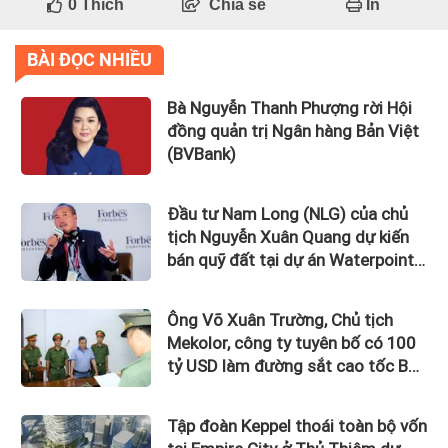
0
Thích
Chia sẻ
In
BÀI ĐỌC NHIỀU
Bà Nguyễn Thanh Phượng rời Hội
đồng quản trị Ngân hàng Bản Việt
(BVBank)
Đầu tư Nam Long (NLG) của chủ
tịch Nguyễn Xuân Quang dự kiến
bán quỹ đất tại dự án Waterpoint,
Izumi City
Ông Võ Xuân Trường, Chủ tịch
Mekolor, công ty tuyên bố có 100
tỷ USD làm đường sắt cao tốc Bắc
Nam bị bắt
Tập đoàn Keppel thoái toàn bộ vốn