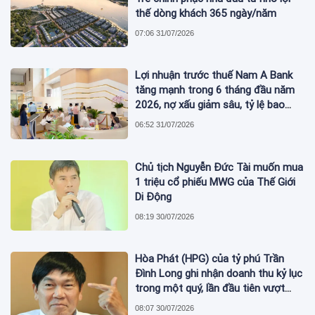
thế dòng khách 365 ngày/năm
07:06 31/07/2026
Lợi nhuận trước thuế Nam A Bank
tăng mạnh trong 6 tháng đầu năm
2026, nợ xấu giảm sâu, tỷ lệ bao
phủ nợ xấu tăng vượt trội
06:52 31/07/2026
Chủ tịch Nguyễn Đức Tài muốn mua
1 triệu cổ phiếu MWG của Thế Giới
Di Động
08:19 30/07/2026
Hòa Phát (HPG) của tỷ phú Trần
Đình Long ghi nhận doanh thu kỷ lục
trong một quý, lần đầu tiên vượt
mức 2 tỷ USD
08:07 30/07/2026