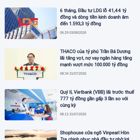
6 tháng, Đầu tư LDG lỗ 41,44 tỷ
đồng và dòng tiền kinh doanh âm
đến 1.593,3 tỷ đồng
06:29 03/08/2026
THACO của tỷ phú Trần Bá Dương
lãi tăng vọt, nợ vay ngân hàng tăng
mạnh vượt mức 100.000 tỷ đồng
08:34 31/07/2026
Quý II, Vietbank (VBB) lãi trước thuế
777 tỷ đồng gần gấp 3 lần so với
cùng kỳ
08:13 31/07/2026
Shophouse cửa ngõ Vinpearl Hòn
Tre chinh phục nhà đầu tư nhờ lợi