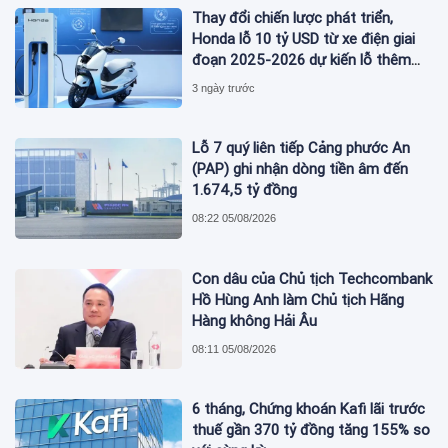
Thay đổi chiến lược phát triển,
Honda lỗ 10 tỷ USD từ xe điện giai
đoạn 2025-2026 dự kiến lỗ thêm
3,3 tỷ USD giai đoạn 2026-2027
3 ngày trước
Lỗ 7 quý liên tiếp Cảng phước An
(PAP) ghi nhận dòng tiền âm đến
1.674,5 tỷ đồng
08:22 05/08/2026
Con dâu của Chủ tịch Techcombank
Hồ Hùng Anh làm Chủ tịch Hãng
Hàng không Hải Âu
08:11 05/08/2026
6 tháng, Chứng khoán Kafi lãi trước
thuế gần 370 tỷ đồng tăng 155% so