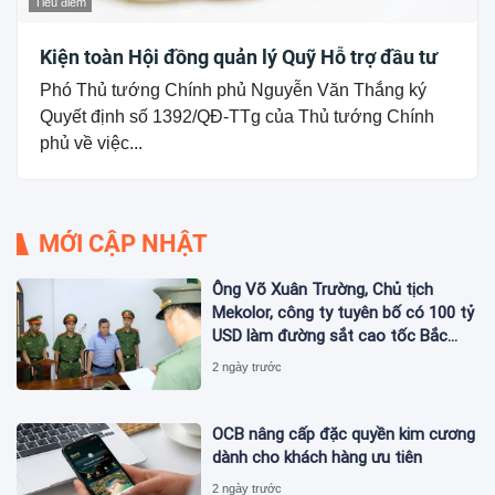
Tiêu điểm
Kiện toàn Hội đồng quản lý Quỹ Hỗ trợ đầu tư
Phó Thủ tướng Chính phủ Nguyễn Văn Thắng ký
Quyết định số 1392/QĐ-TTg của Thủ tướng Chính
phủ về việc...
MỚI CẬP NHẬT
Ông Võ Xuân Trường, Chủ tịch
Mekolor, công ty tuyên bố có 100 tỷ
USD làm đường sắt cao tốc Bắc
Nam bị bắt
2 ngày trước
OCB nâng cấp đặc quyền kim cương
dành cho khách hàng ưu tiên
2 ngày trước