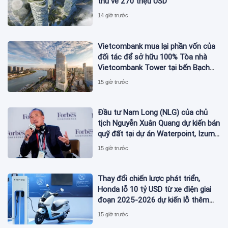
thu về 270 triệu USD
14 giờ trước
Vietcombank mua lại phần vốn của
đối tác để sở hữu 100% Tòa nhà
Vietcombank Tower tại bến Bạch
Đằng
15 giờ trước
Đầu tư Nam Long (NLG) của chủ
tịch Nguyễn Xuân Quang dự kiến bán
quỹ đất tại dự án Waterpoint, Izumi
City
15 giờ trước
Thay đổi chiến lược phát triển,
Honda lỗ 10 tỷ USD từ xe điện giai
đoạn 2025-2026 dự kiến lỗ thêm
3,3 tỷ USD giai đoạn 2026-2027
15 giờ trước