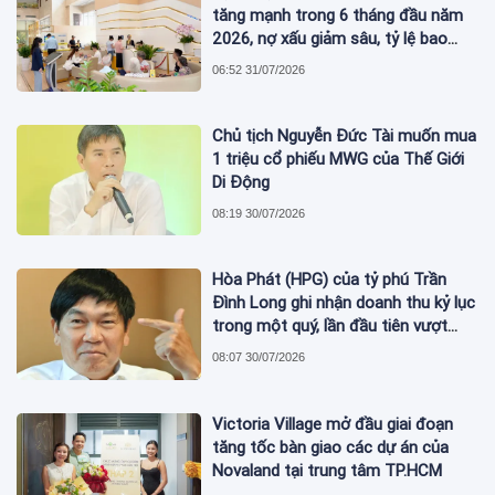
tăng mạnh trong 6 tháng đầu năm
2026, nợ xấu giảm sâu, tỷ lệ bao
phủ nợ xấu tăng vượt trội
06:52 31/07/2026
Chủ tịch Nguyễn Đức Tài muốn mua
1 triệu cổ phiếu MWG của Thế Giới
Di Động
08:19 30/07/2026
Hòa Phát (HPG) của tỷ phú Trần
Đình Long ghi nhận doanh thu kỷ lục
trong một quý, lần đầu tiên vượt
mức 2 tỷ USD
08:07 30/07/2026
Victoria Village mở đầu giai đoạn
tăng tốc bàn giao các dự án của
Novaland tại trung tâm TP.HCM