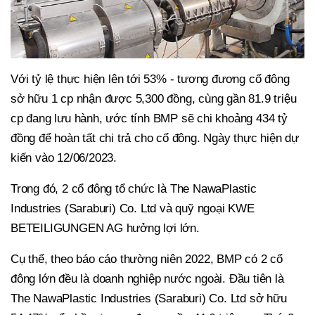
Với tỷ lệ thực hiện lên tới 53% - tương đương cổ đông
sở hữu 1 cp nhận được 5,300 đồng, cùng gần 81.9 triệu
cp đang lưu hành, ước tính BMP sẽ chi khoảng 434 tỷ
đồng để hoàn tất chi trả cho cổ đông. Ngày thực hiện dự
kiến vào 12/06/2023.
Trong đó, 2 cổ đông tổ chức là The NawaPlastic
Industries (Saraburi) Co. Ltd và quỹ ngoại KWE
BETEILIGUNGEN AG hưởng lợi lớn.
Cụ thể, theo báo cáo thường niên 2022, BMP có 2 cổ
đông lớn đều là doanh nghiệp nước ngoài. Đầu tiên là
The NawaPlastic Industries (Saraburi) Co. Ltd sở hữu