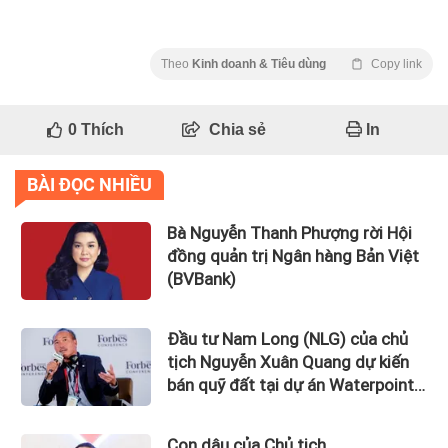
Theo
Kinh doanh & Tiêu dùng
Copy link
0
Thích
Chia sẻ
In
BÀI ĐỌC NHIỀU
Bà Nguyễn Thanh Phượng rời Hội
đồng quản trị Ngân hàng Bản Việt
(BVBank)
Đầu tư Nam Long (NLG) của chủ
tịch Nguyễn Xuân Quang dự kiến
bán quỹ đất tại dự án Waterpoint,
Izumi City
Con dâu của Chủ tịch