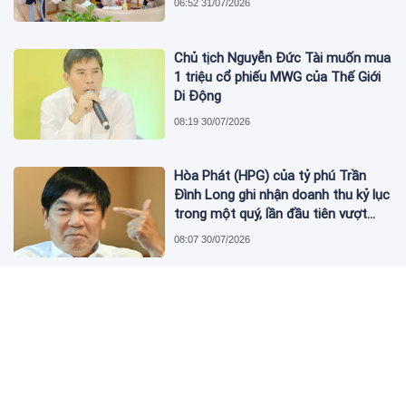
06:52 31/07/2026
Chủ tịch Nguyễn Đức Tài muốn mua
1 triệu cổ phiếu MWG của Thế Giới
Di Động
08:19 30/07/2026
Hòa Phát (HPG) của tỷ phú Trần
Đình Long ghi nhận doanh thu kỷ lục
trong một quý, lần đầu tiên vượt
mức 2 tỷ USD
08:07 30/07/2026
Victoria Village mở đầu giai đoạn
tăng tốc bàn giao các dự án của
Novaland tại trung tâm TP.HCM
07:52 30/07/2026