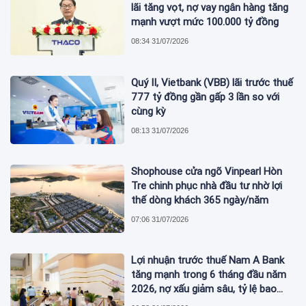
lãi tăng vọt, nợ vay ngân hàng tăng
mạnh vượt mức 100.000 tỷ đồng
08:34 31/07/2026
Quý II, Vietbank (VBB) lãi trước thuế
777 tỷ đồng gần gấp 3 lần so với
cùng kỳ
08:13 31/07/2026
Shophouse cửa ngõ Vinpearl Hòn
Tre chinh phục nhà đầu tư nhờ lợi
thế dòng khách 365 ngày/năm
07:06 31/07/2026
Lợi nhuận trước thuế Nam A Bank
tăng mạnh trong 6 tháng đầu năm
2026, nợ xấu giảm sâu, tỷ lệ bao
phủ nợ xấu tăng vượt trội