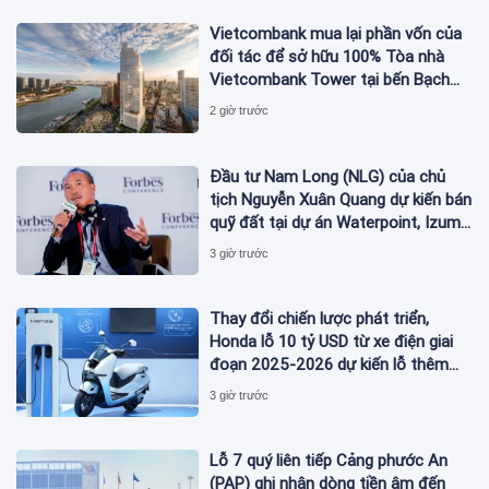
Vietcombank mua lại phần vốn của
đối tác để sở hữu 100% Tòa nhà
Vietcombank Tower tại bến Bạch
Đằng
2 giờ trước
Đầu tư Nam Long (NLG) của chủ
tịch Nguyễn Xuân Quang dự kiến bán
quỹ đất tại dự án Waterpoint, Izumi
City
3 giờ trước
Thay đổi chiến lược phát triển,
Honda lỗ 10 tỷ USD từ xe điện giai
đoạn 2025-2026 dự kiến lỗ thêm
3,3 tỷ USD giai đoạn 2026-2027
3 giờ trước
Lỗ 7 quý liên tiếp Cảng phước An
(PAP) ghi nhận dòng tiền âm đến