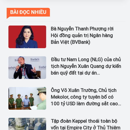
BÀI ĐỌC NHIỀU
Bà Nguyễn Thanh Phượng rời
Hội đồng quản trị Ngân hàng
Bản Việt (BVBank)
Đầu tư Nam Long (NLG) của chủ
tịch Nguyễn Xuân Quang dự kiến
bán quỹ đất tại dự án
Waterpoint, Izumi City
Ông Võ Xuân Trường, Chủ tịch
Mekolor, công ty tuyên bố có
100 tỷ USD làm đường sắt cao
tốc Bắc Nam bị bắt
Tập đoàn Keppel thoái toàn bộ
vốn tại Empire City ở Thủ Thiêm