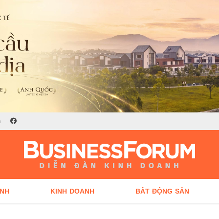
n
ÍNH
KINH DOANH
BẤT ĐỘNG SẢN