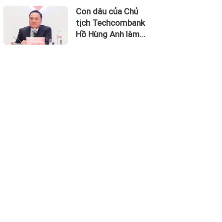
thu về 270 triệu
Con dâu của Chủ
USD
tịch Techcombank
Hồ Hùng Anh làm
Chủ tịch Hãng
Hàng không Hải Âu