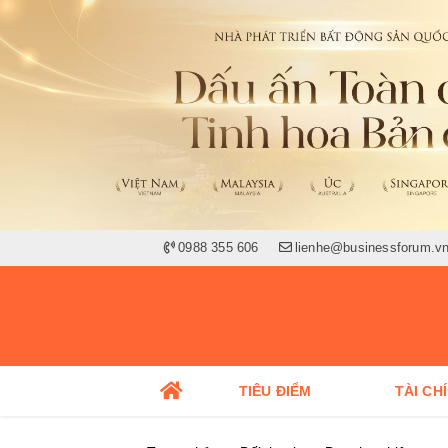
0988 355 606
lienhe@businessforum.v
TIÊU ĐIỂM
TÀI CH