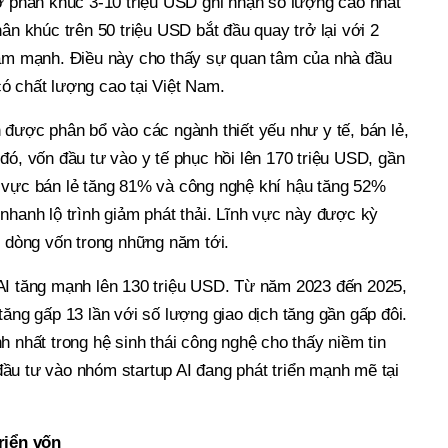
 ở phân khúc 3-10 triệu USD ghi nhận số lượng cao nhất
n khúc trên 50 triệu USD bắt đầu quay trở lại với 2
iảm mạnh. Điều này cho thấy sự quan tâm của nhà đầu
ó chất lượng cao tại Việt Nam.
ược phân bổ vào các ngành thiết yếu như y tế, bán lẻ,
đó, vốn đầu tư vào y tế phục hồi lên 170 triệu USD, gần
h vực bán lẻ tăng 81% và công nghệ khí hậu tăng 52%
hanh lộ trình giảm phát thải. Lĩnh vực này được kỳ
m dòng vốn trong những năm tới.
 AI tăng mạnh lên 130 triệu USD. Từ năm 2023 đến 2025,
tăng gấp 13 lần với số lượng giao dịch tăng gần gấp đôi.
anh nhất trong hệ sinh thái công nghệ cho thấy niềm tin
̀u tư vào nhóm startup AI đang phát triển mạnh mẽ tại
riển vốn