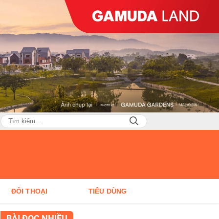
ĐỐI THOẠI
TIÊU DÙNG
BÀI ĐỌC NHIỀU