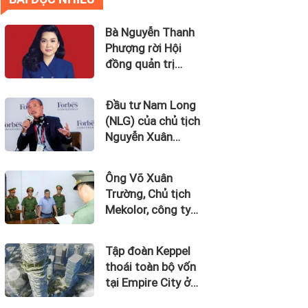
Bà Nguyễn Thanh
Phượng rời Hội
đồng quản trị
Ngân hàng Bản
Việt (BVBank)
Đầu tư Nam Long
(NLG) của chủ tịch
Nguyễn Xuân
Quang dự kiến bán
quỹ đất tại dự án
Ông Võ Xuân
Waterpoint, Izumi
Trường, Chủ tịch
City
Mekolor, công ty
tuyên bố có 100 tỷ
USD làm đường
Tập đoàn Keppel
sắt cao tốc Bắc
thoái toàn bộ vốn
Nam bị bắt
tại Empire City ở
Thủ Thiêm dự kiến