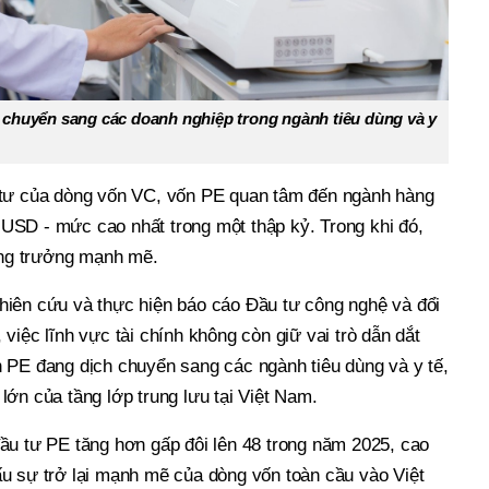
h chuyển sang các doanh nghiệp trong ngành tiêu dùng và y
 tư của dòng vốn VC, vốn PE quan tâm đến ngành hàng
ỷ USD - mức cao nhất trong một thập kỷ. Trong khi đó,
̆ng trưởng mạnh mẽ.
iên cứu và thực hiện báo cáo Đầu tư công nghệ và đổi
ệc lĩnh vực tài chính không còn giữ vai trò dẫn dắt
́n PE đang dịch chuyển sang các ngành tiêu dùng và y tế,
́n của tầng lớp trung lưu tại Việt Nam.
ầu tư PE tăng hơn gấp đôi lên 48 trong năm 2025, cao
 sự trở lại mạnh mẽ của dòng vốn toàn cầu vào Việt