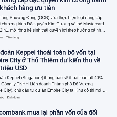
 nâng cấp đặc quyền kim cương dành
 khách hàng ưu tiên
hàng Phương Đông (OCB) vừa thực hiện loạt nâng cấp
i chương trình Đặc quyền Kim Cương và thẻ Mastercard
2in1, mở rộng hệ sinh thái quyền lợi theo hướng cá nhân
 gắn với điểm chạm trong từng khoảnh khắc sống. Hoạt
ước
Tiêu dùng
ày cho thấy định hướng phát triển dịch vụ khách hàng ưu
hông chỉ tập trung vào quản lý tài sản mà còn đồng hành
đoàn Keppel thoái toàn bộ vốn tại
hách hàng trên hành trình nâng cao trải nghiệm.
re City ở Thủ Thiêm dự kiến thu về
triệu USD
àn Keppel (Singapore) thông báo sẽ thoái toàn bộ 40%
ại Công ty TNHH Liên doanh Thành phố Đế Vương
e City), chủ đầu tư dự án Empire City tại Khu đô thị mới
iêm (TP. HCM) với tổng giá trị giao dịch khoảng 270 triệu
rước
Kinh doanh
tcombank mua lại phần vốn của đối