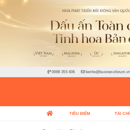
0988 355 606
lienhe@businessforum.v
TIÊU ĐIỂM
TÀI CH