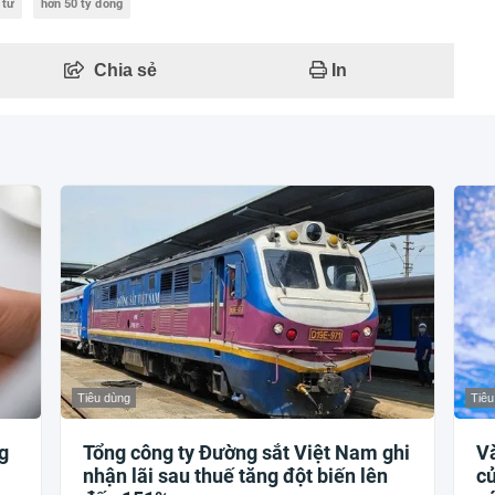
 tử
hơn 50 tỷ đồng
Chia sẻ
In
Tiêu dùng
Tiêu
g
Tổng công ty Đường sắt Việt Nam ghi
V
nhận lãi sau thuế tăng đột biến lên
củ