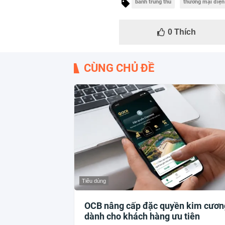
bánh trung thu
thương mại điện
0
Thích
CÙNG CHỦ ĐỀ
Tiêu dùng
OCB nâng cấp đặc quyền kim cươn
dành cho khách hàng ưu tiên