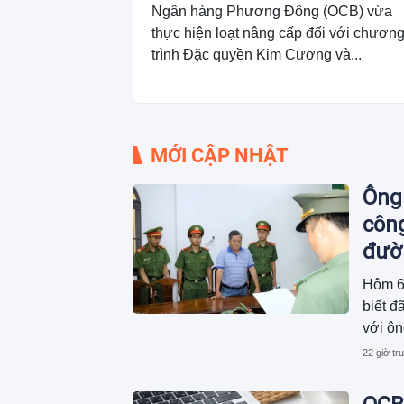
Ngân hàng Phương Đông (OCB) vừa
thực hiện loạt nâng cấp đối với chươn
trình Đặc quyền Kim Cương và...
MỚI CẬP NHẬT
Ông 
công
đườn
Hôm 6
biết đ
với ô
ty CP 
22 giờ tr