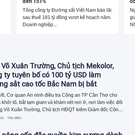
đến 151%
có
c
Tổng công ty Đường sắt Việt Nam báo lãi
Ng
g
sau thuế 181 tỷ đồng vượt kế hoạch năm.
gi
Doanh nghiệp...
Nh
Võ Xuân Trường, Chủ tịch Mekolor,
 ty tuyên bố có 100 tỷ USD làm
g sắt cao tốc Bắc Nam bị bắt
/8, Cơ quan An ninh điều tra Công an TP Cần Thơ cho
ã khởi tố, bắt tạm giam và khám xét nơi ở, nơi làm việc đối
ng Võ Xuân Trường, Chủ tịch HĐQT kiêm Giám đốc Công
Mekolor.
ước
Tiêu điểm