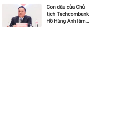
thu về 270 triệu
Con dâu của Chủ
USD
tịch Techcombank
Hồ Hùng Anh làm
Chủ tịch Hãng
Hàng không Hải Âu