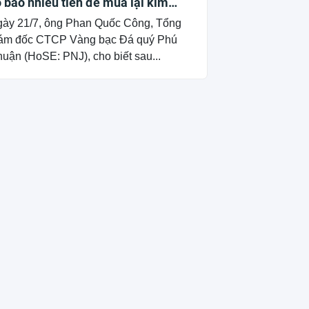
 bao nhiêu tiền để mua lại kim
ương?
ày 21/7, ông Phan Quốc Công, Tổng
ám đốc CTCP Vàng bạc Đá quý Phú
uận (HoSE: PNJ), cho biết sau...