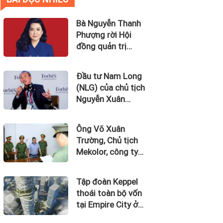
Bà Nguyễn Thanh
Phượng rời Hội
đồng quản trị
Ngân hàng Bản
Việt (BVBank)
Đầu tư Nam Long
(NLG) của chủ tịch
Nguyễn Xuân
Quang dự kiến bán
quỹ đất tại dự án
Ông Võ Xuân
Waterpoint, Izumi
Trường, Chủ tịch
City
Mekolor, công ty
tuyên bố có 100 tỷ
USD làm đường
Tập đoàn Keppel
sắt cao tốc Bắc
thoái toàn bộ vốn
Nam bị bắt
tại Empire City ở
Thủ Thiêm dự kiến