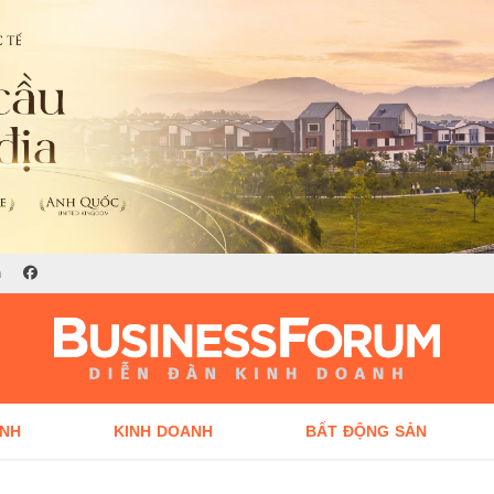
n
ÍNH
KINH DOANH
BẤT ĐỘNG SẢN