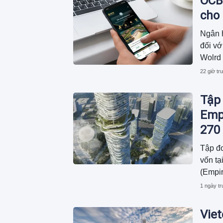
OCB
cho
Ngân 
đối vớ
Wolrd 
hóa và
22 giờ tr
động n
tiên k
Tập 
cùng k
Empi
270 
Tập đo
vốn t
(Empir
Thủ Th
1 ngày t
USD.
Vie