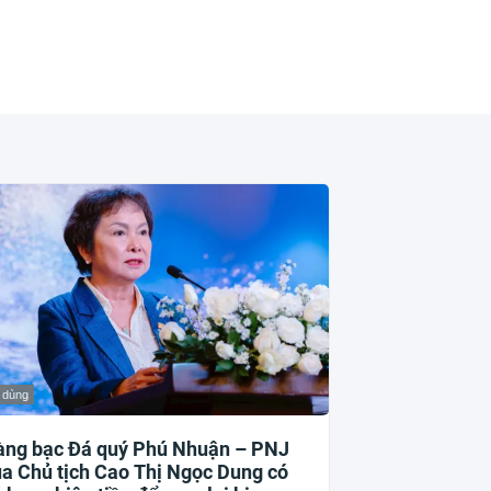
 dùng
àng bạc Đá quý Phú Nhuận – PNJ
a Chủ tịch Cao Thị Ngọc Dung có