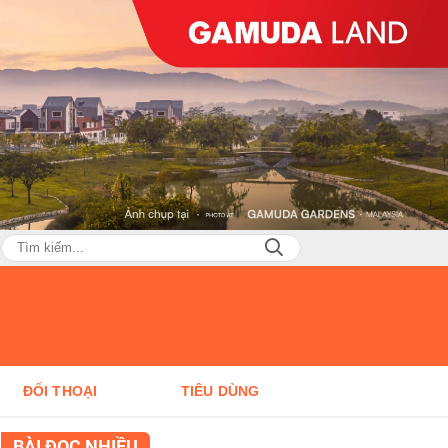
ĐỐI THOẠI
TIÊU DÙNG
BÀI ĐỌC NHIỀU