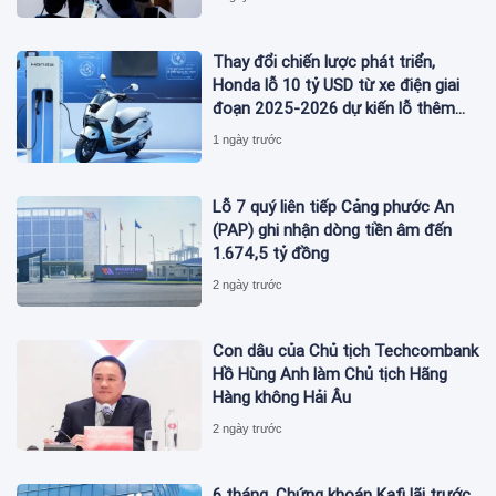
Thay đổi chiến lược phát triển,
Honda lỗ 10 tỷ USD từ xe điện giai
đoạn 2025-2026 dự kiến lỗ thêm
3,3 tỷ USD giai đoạn 2026-2027
1 ngày trước
Lỗ 7 quý liên tiếp Cảng phước An
(PAP) ghi nhận dòng tiền âm đến
1.674,5 tỷ đồng
2 ngày trước
Con dâu của Chủ tịch Techcombank
Hồ Hùng Anh làm Chủ tịch Hãng
Hàng không Hải Âu
2 ngày trước
6 tháng, Chứng khoán Kafi lãi trước