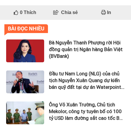
0
Thích
Chia sẻ
In
BÀI ĐỌC NHIỀU
Bà Nguyễn Thanh Phượng rời Hội
đồng quản trị Ngân hàng Bản Việt
(BVBank)
Đầu tư Nam Long (NLG) của chủ
tịch Nguyễn Xuân Quang dự kiến
bán quỹ đất tại dự án Waterpoint,
Izumi City
Ông Võ Xuân Trường, Chủ tịch
Mekolor, công ty tuyên bố có 100
tỷ USD làm đường sắt cao tốc Bắc
Nam bị bắt