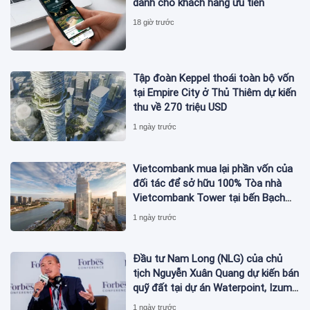
dành cho khách hàng ưu tiên
18 giờ trước
Tập đoàn Keppel thoái toàn bộ vốn
tại Empire City ở Thủ Thiêm dự kiến
thu về 270 triệu USD
1 ngày trước
Vietcombank mua lại phần vốn của
đối tác để sở hữu 100% Tòa nhà
Vietcombank Tower tại bến Bạch
Đằng
1 ngày trước
Đầu tư Nam Long (NLG) của chủ
tịch Nguyễn Xuân Quang dự kiến bán
quỹ đất tại dự án Waterpoint, Izumi
City
1 ngày trước