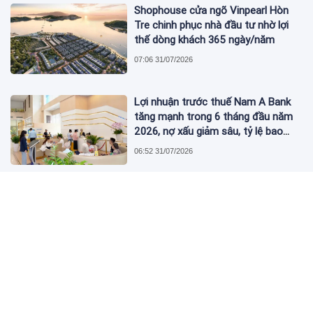
Shophouse cửa ngõ Vinpearl Hòn
Tre chinh phục nhà đầu tư nhờ lợi
thế dòng khách 365 ngày/năm
07:06 31/07/2026
Lợi nhuận trước thuế Nam A Bank
tăng mạnh trong 6 tháng đầu năm
2026, nợ xấu giảm sâu, tỷ lệ bao
phủ nợ xấu tăng vượt trội
06:52 31/07/2026
Chủ tịch Nguyễn Đức Tài muốn mua
1 triệu cổ phiếu MWG của Thế Giới
Di Động
08:19 30/07/2026
Hòa Phát (HPG) của tỷ phú Trần
Đình Long ghi nhận doanh thu kỷ lục