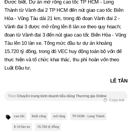
Được biết, Dự án mở rộng cao tốc TP HCM - Long
Thành từ Vành đai 2 TP HCM đến nút giao cao tốc Biên
Hòa - Vũng Tàu dài 21 km, trong đó đoạn Vành đai 2 -
Vành đai 3 được mở rộng lên 8 làn xe theo quy hoạch;
đoạn từ Vành đai 3 đến nút giao cao tốc Biên Hòa - Vũng
Tàu lên 10 làn xe. Tổng mức đầu tư dự án khoảng
15.720 tỷ đồng, trong đó VEC huy động toàn bộ vốn để
thực hiện và tổ chức khai thác, thu phí hoàn vốn theo
Luật Đầu tư.
LÊ TÂN
Theo
Chuyên trang kinh doanh tiêu dùng Thương gia Online
Copy link
cao tốc
khởi công
mở rộng
TP HCM - Long Thành
8-10 làn xe
15.720 tỷ đồng