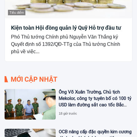
Tiêu điểm
Kiện toàn Hội đồng quản lý Quỹ Hỗ trợ đầu tư
Phó Thủ tướng Chính phủ Nguyễn Văn Thắng ký
Quyết định số 1392/QĐ-TTg của Thủ tướng Chính
phủ về việc...
MỚI CẬP NHẬT
Ông Võ Xuân Trường, Chủ tịch
Mekolor, công ty tuyên bố có 100 tỷ
USD làm đường sắt cao tốc Bắc
Nam bị bắt
18 giờ trước
OCB nâng cấp đặc quyền kim cương