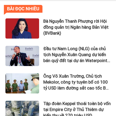
BÀI ĐỌC NHIỀU
Bà Nguyễn Thanh Phượng rời Hội
đồng quản trị Ngân hàng Bản Việt
(BVBank)
Đầu tư Nam Long (NLG) của chủ
tịch Nguyễn Xuân Quang dự kiến
bán quỹ đất tại dự án Waterpoint,
Izumi City
Ông Võ Xuân Trường, Chủ tịch
Mekolor, công ty tuyên bố có 100
tỷ USD làm đường sắt cao tốc Bắc
Nam bị bắt
Tập đoàn Keppel thoái toàn bộ vốn
tại Empire City ở Thủ Thiêm dự
kiến thu về 270 triệu USD