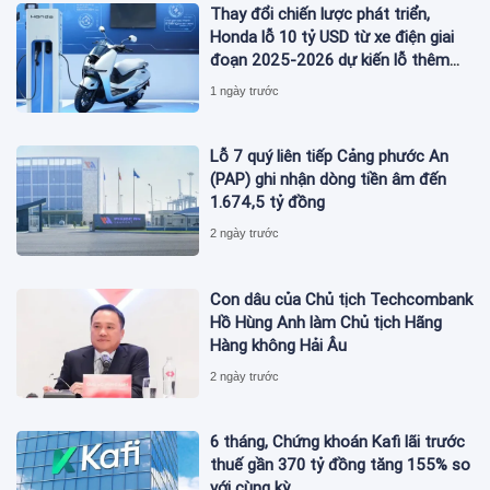
Thay đổi chiến lược phát triển,
Honda lỗ 10 tỷ USD từ xe điện giai
đoạn 2025-2026 dự kiến lỗ thêm
3,3 tỷ USD giai đoạn 2026-2027
1 ngày trước
Lỗ 7 quý liên tiếp Cảng phước An
(PAP) ghi nhận dòng tiền âm đến
1.674,5 tỷ đồng
2 ngày trước
Con dâu của Chủ tịch Techcombank
Hồ Hùng Anh làm Chủ tịch Hãng
Hàng không Hải Âu
2 ngày trước
6 tháng, Chứng khoán Kafi lãi trước
thuế gần 370 tỷ đồng tăng 155% so
với cùng kỳ