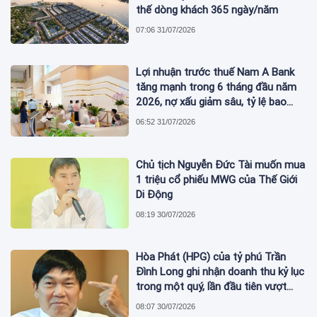
thế dòng khách 365 ngày/năm
07:06 31/07/2026
Lợi nhuận trước thuế Nam A Bank
tăng mạnh trong 6 tháng đầu năm
2026, nợ xấu giảm sâu, tỷ lệ bao
phủ nợ xấu tăng vượt trội
06:52 31/07/2026
Chủ tịch Nguyễn Đức Tài muốn mua
1 triệu cổ phiếu MWG của Thế Giới
Di Động
08:19 30/07/2026
Hòa Phát (HPG) của tỷ phú Trần
Đình Long ghi nhận doanh thu kỷ lục
trong một quý, lần đầu tiên vượt
mức 2 tỷ USD
08:07 30/07/2026