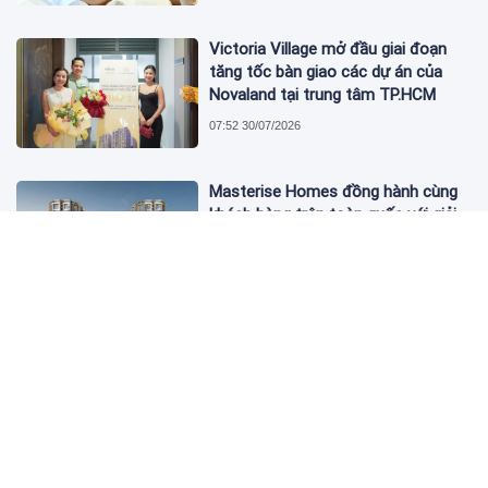
Victoria Village mở đầu giai đoạn
tăng tốc bàn giao các dự án của
Novaland tại trung tâm TP.HCM
07:52 30/07/2026
Masterise Homes đồng hành cùng
khách hàng trên toàn quốc với giải
pháp tài chính ưu việt
3 ngày trước
KienlongBank (KLB) đóng cửa 10
phòng giao dịch trên toàn quốc
06:42 03/08/2026
6 tháng, Đầu tư LDG lỗ 41,44 tỷ