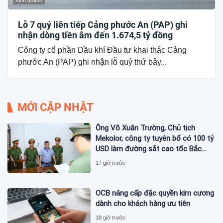
Kinh doanh
Lỗ 7 quý liên tiếp Cảng phước An (PAP) ghi
nhận dòng tiền âm đến 1.674,5 tỷ đồng
Công ty cổ phần Dầu khí Đầu tư khai thác Cảng
phước An (PAP) ghi nhận lỗ quý thứ bảy...
MỚI CẬP NHẬT
Ông Võ Xuân Trường, Chủ tịch
Mekolor, công ty tuyên bố có 100 tỷ
USD làm đường sắt cao tốc Bắc
Nam bị bắt
17 giờ trước
OCB nâng cấp đặc quyền kim cương
dành cho khách hàng ưu tiên
18 giờ trước