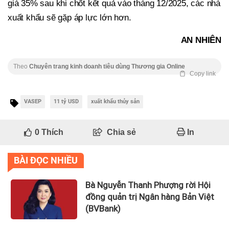
giá 35% sau khi chốt kết quả vào tháng 12/2025, các nhà
xuất khẩu sẽ gặp áp lực lớn hơn.
AN NHIÊN
Theo
Chuyên trang kinh doanh tiêu dùng Thương gia Online
Copy link
VASEP
11 tỷ USD
xuất khẩu thủy sản
0
Thích
Chia sẻ
In
BÀI ĐỌC NHIỀU
Bà Nguyễn Thanh Phượng rời Hội
đồng quản trị Ngân hàng Bản Việt
(BVBank)