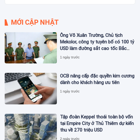
MỚI CẬP NHẬT
Ông Võ Xuân Trường, Chủ tịch
Mekolor, công ty tuyên bố có 100 tỷ
USD làm đường sắt cao tốc Bắc
Nam bị bắt
1 ngày trước
OCB nâng cấp đặc quyền kim cương
dành cho khách hàng ưu tiên
1 ngày trước
Tập đoàn Keppel thoái toàn bộ vốn
tại Empire City ở Thủ Thiêm dự kiến
thu về 270 triệu USD
2 ngày trước