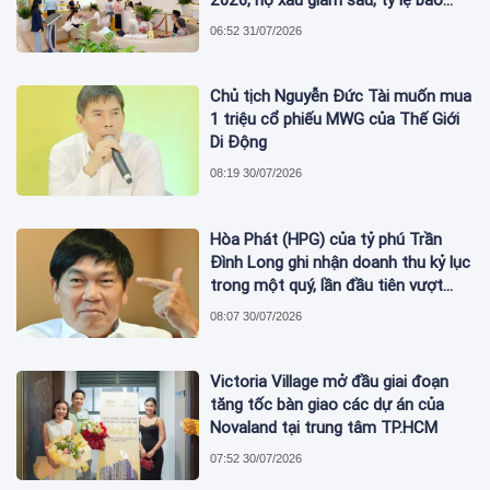
2026, nợ xấu giảm sâu, tỷ lệ bao
phủ nợ xấu tăng vượt trội
06:52 31/07/2026
Chủ tịch Nguyễn Đức Tài muốn mua
1 triệu cổ phiếu MWG của Thế Giới
Di Động
08:19 30/07/2026
Hòa Phát (HPG) của tỷ phú Trần
Đình Long ghi nhận doanh thu kỷ lục
trong một quý, lần đầu tiên vượt
mức 2 tỷ USD
08:07 30/07/2026
Victoria Village mở đầu giai đoạn
tăng tốc bàn giao các dự án của
Novaland tại trung tâm TP.HCM
07:52 30/07/2026