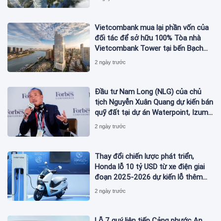
Vietcombank mua lại phần vốn của
đối tác để sở hữu 100% Tòa nhà
Vietcombank Tower tại bến Bạch
Đằng
2 ngày trước
Đầu tư Nam Long (NLG) của chủ
tịch Nguyễn Xuân Quang dự kiến bán
quỹ đất tại dự án Waterpoint, Izumi
City
2 ngày trước
Thay đổi chiến lược phát triển,
Honda lỗ 10 tỷ USD từ xe điện giai
đoạn 2025-2026 dự kiến lỗ thêm
3,3 tỷ USD giai đoạn 2026-2027
2 ngày trước
Lỗ 7 quý liên tiếp Cảng phước An