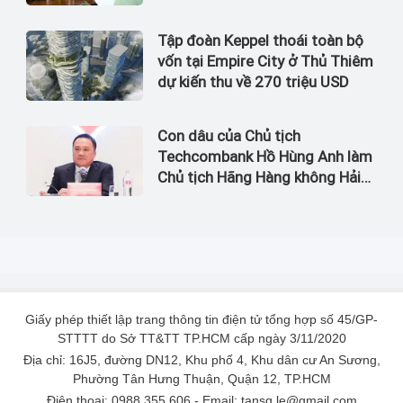
tốc Bắc Nam bị bắt
Tập đoàn Keppel thoái toàn bộ
vốn tại Empire City ở Thủ Thiêm
dự kiến thu về 270 triệu USD
Con dâu của Chủ tịch
Techcombank Hồ Hùng Anh làm
Chủ tịch Hãng Hàng không Hải
Âu
Giấy phép thiết lập trang thông tin điện tử tổng hợp số 45/GP-
STTTT do Sở TT&TT TP.HCM cấp ngày 3/11/2020
Địa chỉ: 16J5, đường DN12, Khu phố 4, Khu dân cư An Sương,
Phường Tân Hưng Thuận, Quận 12, TP.HCM
Điện thoại: 0988 355 606 - Email: tansg.le@gmail.com