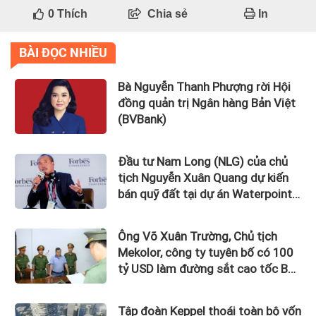
0
Thích
Chia sẻ
In
BÀI ĐỌC NHIỀU
Bà Nguyễn Thanh Phượng rời Hội
đồng quản trị Ngân hàng Bản Việt
(BVBank)
Đầu tư Nam Long (NLG) của chủ
tịch Nguyễn Xuân Quang dự kiến
bán quỹ đất tại dự án Waterpoint,
Izumi City
Ông Võ Xuân Trường, Chủ tịch
Mekolor, công ty tuyên bố có 100
tỷ USD làm đường sắt cao tốc Bắc
Nam bị bắt
Tập đoàn Keppel thoái toàn bộ vốn