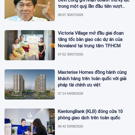
Đình Long ghi nhận doanh thu kỷ lục
trong một quý, lần đầu tiên vượt
mức 2 tỷ USD
08:07 30/07/2026
Victoria Village mở đầu giai đoạn
tăng tốc bàn giao các dự án của
Novaland tại trung tâm TP.HCM
07:52 30/07/2026
Masterise Homes đồng hành cùng
khách hàng trên toàn quốc với giải
pháp tài chính ưu việt
07:14 04/08/2026
KienlongBank (KLB) đóng cửa 10
phòng giao dịch trên toàn quốc
06:42 03/08/2026