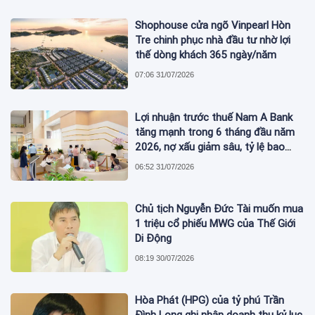
Shophouse cửa ngõ Vinpearl Hòn
Tre chinh phục nhà đầu tư nhờ lợi
thế dòng khách 365 ngày/năm
07:06 31/07/2026
Lợi nhuận trước thuế Nam A Bank
tăng mạnh trong 6 tháng đầu năm
2026, nợ xấu giảm sâu, tỷ lệ bao
phủ nợ xấu tăng vượt trội
06:52 31/07/2026
Chủ tịch Nguyễn Đức Tài muốn mua
1 triệu cổ phiếu MWG của Thế Giới
Di Động
08:19 30/07/2026
Hòa Phát (HPG) của tỷ phú Trần