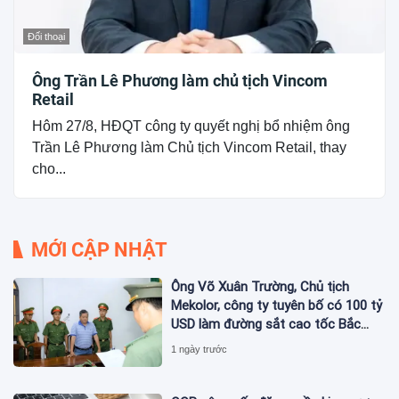
Đối thoại
Ông Trần Lê Phương làm chủ tịch Vincom
Retail
Hôm 27/8, HĐQT công ty quyết nghị bổ nhiệm ông
Trần Lê Phương làm Chủ tịch Vincom Retail, thay
cho...
MỚI CẬP NHẬT
Ông Võ Xuân Trường, Chủ tịch
Mekolor, công ty tuyên bố có 100 tỷ
USD làm đường sắt cao tốc Bắc
Nam bị bắt
1 ngày trước