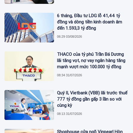
6 tháng, Đầu tư LDG lỗ 41,44 tỷ
đồng và dòng tiền kinh doanh âm
đến 1.593,3 tỷ đồng
06:29 03/08/2026
THACO của tỷ phú Trần Bá Dương
lãi tăng vọt, nợ vay ngân hàng tăng
mạnh vượt mức 100.000 tỷ đồng
08:34 31/07/2026
Quý II, Vietbank (VBB) lãi trước thuế
777 tỷ đồng gần gấp 3 lần so với
cùng kỳ
08:13 31/07/2026
Shophouse cửa ngõ Vinpearl Hòn