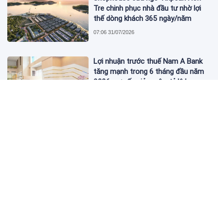
Tre chinh phục nhà đầu tư nhờ lợi
thế dòng khách 365 ngày/năm
07:06 31/07/2026
Lợi nhuận trước thuế Nam A Bank
tăng mạnh trong 6 tháng đầu năm
2026, nợ xấu giảm sâu, tỷ lệ bao
phủ nợ xấu tăng vượt trội
06:52 31/07/2026
Chủ tịch Nguyễn Đức Tài muốn mua
1 triệu cổ phiếu MWG của Thế Giới
Di Động
08:19 30/07/2026
Hòa Phát (HPG) của tỷ phú Trần
Đình Long ghi nhận doanh thu kỷ lục
trong một quý, lần đầu tiên vượt