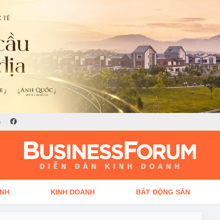
n
ÍNH
KINH DOANH
BẤT ĐỘNG SẢN