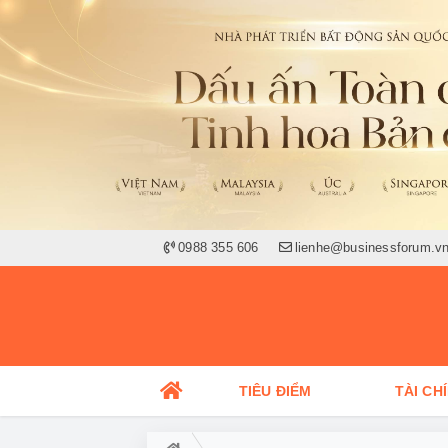
0988 355 606
lienhe@businessforum.v
TIÊU ĐIỂM
TÀI CH