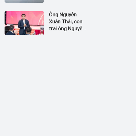
nhận dòng tiền
âm đến 1.674,5
Ông Nguyễn
tỷ đồng
Xuân Thái, con
trai ông Nguyễn
Đức Thụy vào
Hội đồng quản
trị Chứng khoán
LPBank