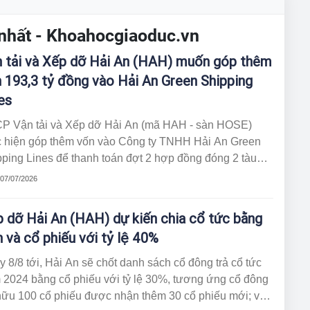
 nhất - Khoahocgiaoduc.vn
 tải và Xếp dỡ Hải An (HAH) muốn góp thêm
 193,3 tỷ đồng vào Hải An Green Shipping
es
P Vận tải và Xếp dỡ Hải An (mã HAH - sàn HOSE)
c hiện góp thêm vốn vào Công ty TNHH Hải An Green
ping Lines để thanh toán đợt 2 hợp đồng đóng 2 tàu
.
 07/07/2026
 dỡ Hải An (HAH) dự kiến chia cổ tức bằng
n và cổ phiếu với tỷ lệ 40%
 8/8 tới, Hải An sẽ chốt danh sách cổ đông trả cổ tức
 2024 bằng cổ phiếu với tỷ lệ 30%, tương ứng cổ đông
hữu 100 cổ phiếu được nhận thêm 30 cổ phiếu mới; và