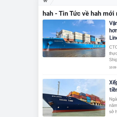
hah - Tin Tức về hah mới
Vận
hơn
Lin
CTC
thự
Ship
mới
10:09
Xếp
tiề
Ngày
năm
sở 