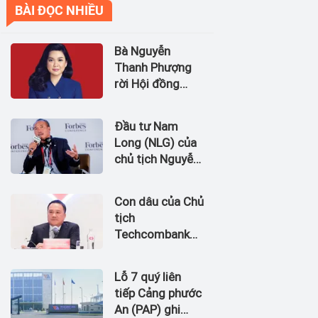
BÀI ĐỌC NHIỀU
Bà Nguyễn
Thanh Phượng
rời Hội đồng
quản trị Ngân
hàng Bản Việt
Đầu tư Nam
(BVBank)
Long (NLG) của
chủ tịch Nguyễn
Xuân Quang dự
kiến bán quỹ đất
Con dâu của Chủ
tại dự án
tịch
Waterpoint,
Techcombank
Izumi City
Hồ Hùng Anh
làm Chủ tịch
Lỗ 7 quý liên
Hãng Hàng
tiếp Cảng phước
không Hải Âu
An (PAP) ghi