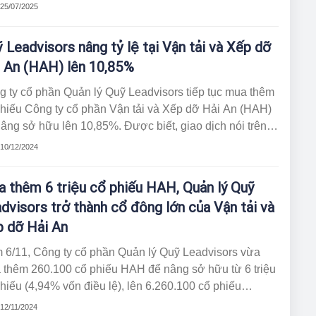
ức bằng tiền tỷ lệ 10%, tương ứng cổ đông sở hữu 1 cổ
 25/07/2025
u sẽ nhận 1.000 đồng và thời gian thanh toán dự kiến
 28/8.
 Leadvisors nâng tỷ lệ tại Vận tải và Xếp dỡ
 An (HAH) lên 10,85%
 ty cổ phần Quản lý Quỹ Leadvisors tiếp tục mua thêm
phiếu Công ty cổ phần Vận tải và Xếp dỡ Hải An (HAH)
âng sở hữu lên 10,85%. Được biết, giao dịch nói trên
c thực hiện ngày 4/12.
 10/12/2024
 thêm 6 triệu cổ phiếu HAH, Quản lý Quỹ
dvisors trở thành cổ đông lớn của Vận tải và
 dỡ Hải An
 6/11, Công ty cổ phần Quản lý Quỹ Leadvisors vừa
 thêm 260.100 cổ phiếu HAH để nâng sở hữu từ 6 triệu
hiếu (4,94% vốn điều lệ), lên 6.260.100 cổ phiếu
6% vốn điều lệ) chính thức trở thành cổ đông lớn tại
 12/11/2024