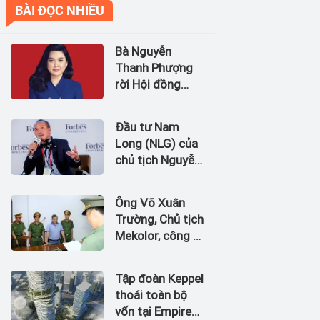
BÀI ĐỌC NHIỀU
Bà Nguyễn
Thanh Phượng
rời Hội đồng
quản trị Ngân
hàng Bản Việt
Đầu tư Nam
(BVBank)
Long (NLG) của
chủ tịch Nguyễn
Xuân Quang dự
kiến bán quỹ đất
Ông Võ Xuân
tại dự án
Trường, Chủ tịch
Waterpoint,
Mekolor, công ty
Izumi City
tuyên bố có 100
tỷ USD làm
Tập đoàn Keppel
đường sắt cao
thoái toàn bộ
tốc Bắc Nam bị
vốn tại Empire
bắt