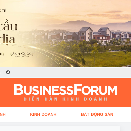
n
ÍNH
KINH DOANH
BẤT ĐỘNG SẢN