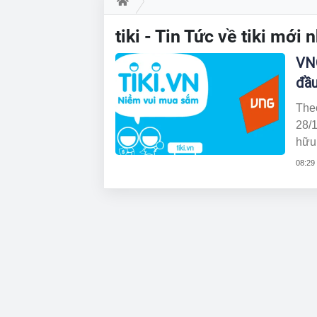
tiki - Tin Tức về tiki mớ
VNG
đầu
The
28/
hữu
đoà
08:29
hưởn
khôn