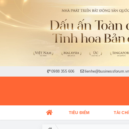
0988 355 606
lienhe@businessforum.v
TIÊU ĐIỂM
TÀI CH