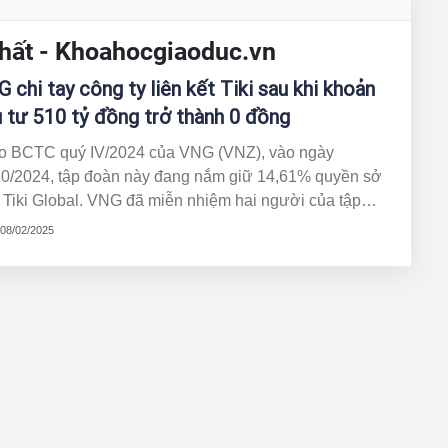
i nhất - Khoahocgiaoduc.vn
 chi tay công ty liên kết Tiki sau khi khoản
 tư 510 tỷ đồng trở thành 0 đồng
o BCTC quý IV/2024 của VNG (VNZ), vào ngày
10/2024, tập đoàn này đang nắm giữ 14,61% quyền sở
 Tiki Global. VNG đã miễn nhiệm hai người của tập
n trong Ban Giám đốc của Tiki Global và không còn ảnh
 08/02/2025
g đáng kể trong Tiki Global. Theo đó, Tiki Global
g còn là công ty liên kết của VNG.