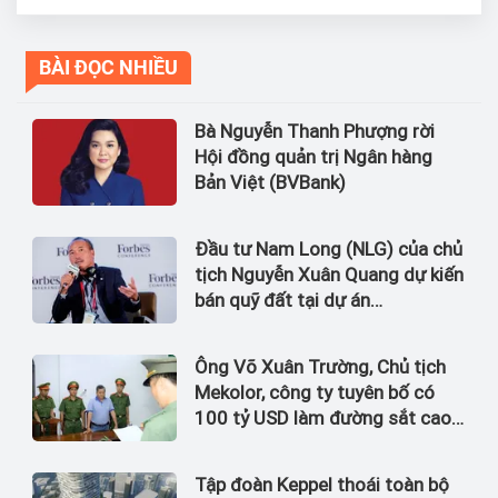
BÀI ĐỌC NHIỀU
Bà Nguyễn Thanh Phượng rời
Hội đồng quản trị Ngân hàng
Bản Việt (BVBank)
Đầu tư Nam Long (NLG) của chủ
tịch Nguyễn Xuân Quang dự kiến
bán quỹ đất tại dự án
Waterpoint, Izumi City
Ông Võ Xuân Trường, Chủ tịch
Mekolor, công ty tuyên bố có
100 tỷ USD làm đường sắt cao
tốc Bắc Nam bị bắt
Tập đoàn Keppel thoái toàn bộ