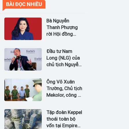
BÀI ĐỌC NHIỀU
Bà Nguyễn
Thanh Phượng
rời Hội đồng
quản trị Ngân
hàng Bản Việt
Đầu tư Nam
(BVBank)
Long (NLG) của
chủ tịch Nguyễn
Xuân Quang dự
kiến bán quỹ đất
Ông Võ Xuân
tại dự án
Trường, Chủ tịch
Waterpoint,
Mekolor, công ty
Izumi City
tuyên bố có 100
tỷ USD làm
Tập đoàn Keppel
đường sắt cao
thoái toàn bộ
tốc Bắc Nam bị
vốn tại Empire
bắt