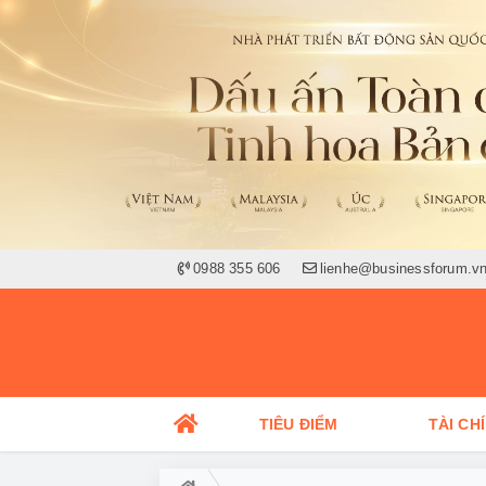
0988 355 606
lienhe@businessforum.v
TIÊU ĐIỂM
TÀI CH