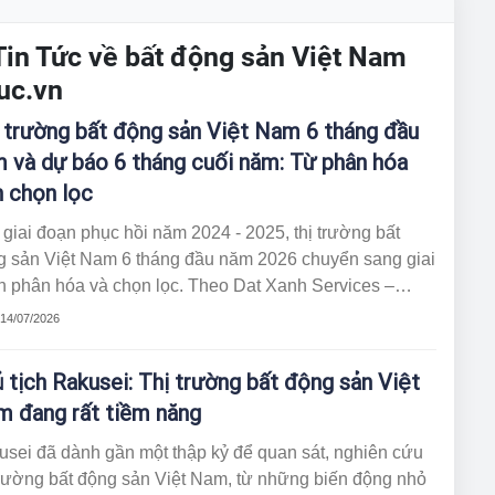
Tin Tức về bất động sản Việt Nam
uc.vn
 trường bất động sản Việt Nam 6 tháng đầu
 và dự báo 6 tháng cuối năm: Từ phân hóa
 chọn lọc
giai đoạn phục hồi năm 2024 - 2025, thị trường bất
g sản Việt Nam 6 tháng đầu năm 2026 chuyển sang giai
n phân hóa và chọn lọc. Theo Dat Xanh Services –
, dòng tiền, nguồn cung và hành vi thị trường đều đang
 14/07/2026
g về các sản phẩm có giá trị thực, pháp lý minh bạch
hả năng khai thác bền vững.
 tịch Rakusei: Thị trường bất động sản Việt
 đang rất tiềm năng
usei đã dành gần một thập kỷ để quan sát, nghiên cứu
trường bất động sản Việt Nam, từ những biến động nhỏ