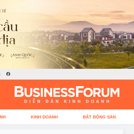
n
ÍNH
KINH DOANH
BẤT ĐỘNG SẢN