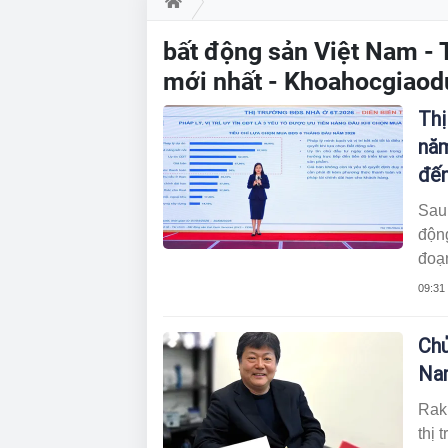
bất động sản Việt Nam - 
mới nhất - Khoahocgiaod
Thị
năm
đến
Sau 
độn
đoạ
FERI
09:31
hướn
và k
Chủ
Nam
Rak
thị 