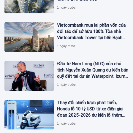
1 ngày trước
Vietcombank mua lại phần vốn của
đối tác để sở hữu 100% Tòa nhà
Vietcombank Tower tại bến Bạch
Đằng
1 ngày trước
Đầu tư Nam Long (NLG) của chủ
tịch Nguyễn Xuân Quang dự kiến bán
quỹ đất tại dự án Waterpoint, Izumi
City
1 ngày trước
Thay đổi chiến lược phát triển,
Honda lỗ 10 tỷ USD từ xe điện giai
đoạn 2025-2026 dự kiến lỗ thêm
3,3 tỷ USD giai đoạn 2026-2027
1 ngày trước