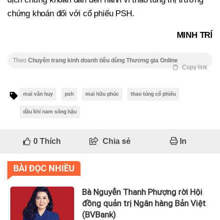
chứng khoán đối với cổ phiếu PSH.
MINH TRÍ
Theo
Chuyên trang kinh doanh tiêu dùng Thương gia Online
Copy link
mai văn huy
psh
mai hữu phúc
thao túng cổ phiếu
dầu khí nam sông hậu
0
Thích
Chia sẻ
In
BÀI ĐỌC NHIỀU
Bà Nguyễn Thanh Phượng rời Hội
đồng quản trị Ngân hàng Bản Việt
(BVBank)