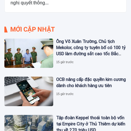
nghị quyết thông...
MỚI CẬP NHẬT
Ông Võ Xuân Trường, Chủ tịch
Mekolor, công ty tuyên bố có 100 tỷ
USD làm đường sắt cao tốc Bắc
Nam bị bắt
15 giờ trước
OCB nâng cấp đặc quyền kim cương
dành cho khách hàng ưu tiên
15 giờ trước
Tập đoàn Keppel thoái toàn bộ vốn
tại Empire City ở Thủ Thiêm dự kiến
thu về 270 triệu USD