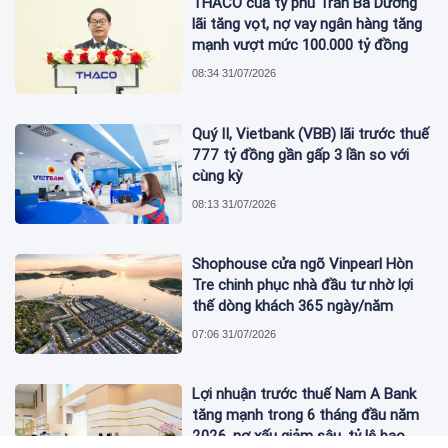
THACO của tỷ phú Trần Bá Dương
lãi tăng vọt, nợ vay ngân hàng tăng
mạnh vượt mức 100.000 tỷ đồng
08:34 31/07/2026
Quý II, Vietbank (VBB) lãi trước thuế
777 tỷ đồng gần gấp 3 lần so với
cùng kỳ
08:13 31/07/2026
Shophouse cửa ngõ Vinpearl Hòn
Tre chinh phục nhà đầu tư nhờ lợi
thế dòng khách 365 ngày/năm
07:06 31/07/2026
Lợi nhuận trước thuế Nam A Bank
tăng mạnh trong 6 tháng đầu năm
2026, nợ xấu giảm sâu, tỷ lệ bao