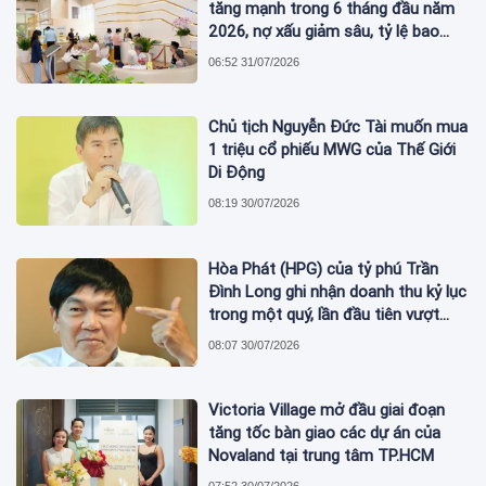
tăng mạnh trong 6 tháng đầu năm
2026, nợ xấu giảm sâu, tỷ lệ bao
phủ nợ xấu tăng vượt trội
06:52 31/07/2026
Chủ tịch Nguyễn Đức Tài muốn mua
1 triệu cổ phiếu MWG của Thế Giới
Di Động
08:19 30/07/2026
Hòa Phát (HPG) của tỷ phú Trần
Đình Long ghi nhận doanh thu kỷ lục
trong một quý, lần đầu tiên vượt
mức 2 tỷ USD
08:07 30/07/2026
Victoria Village mở đầu giai đoạn
tăng tốc bàn giao các dự án của
Novaland tại trung tâm TP.HCM
07:52 30/07/2026