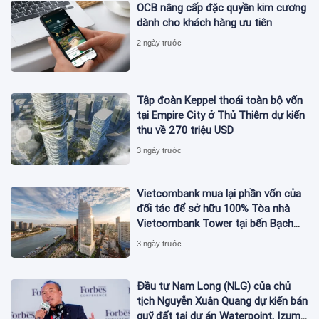
OCB nâng cấp đặc quyền kim cương
dành cho khách hàng ưu tiên
2 ngày trước
Tập đoàn Keppel thoái toàn bộ vốn
tại Empire City ở Thủ Thiêm dự kiến
thu về 270 triệu USD
3 ngày trước
Vietcombank mua lại phần vốn của
đối tác để sở hữu 100% Tòa nhà
Vietcombank Tower tại bến Bạch
Đằng
3 ngày trước
Đầu tư Nam Long (NLG) của chủ
tịch Nguyễn Xuân Quang dự kiến bán
quỹ đất tại dự án Waterpoint, Izumi