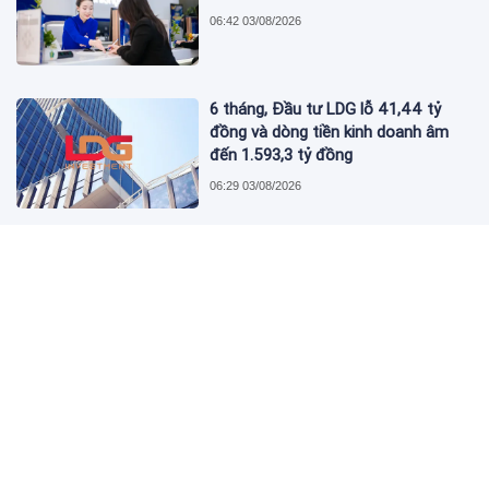
06:42 03/08/2026
6 tháng, Đầu tư LDG lỗ 41,44 tỷ
đồng và dòng tiền kinh doanh âm
đến 1.593,3 tỷ đồng
06:29 03/08/2026
THACO của tỷ phú Trần Bá Dương
lãi tăng vọt, nợ vay ngân hàng tăng
mạnh vượt mức 100.000 tỷ đồng
08:34 31/07/2026
Quý II, Vietbank (VBB) lãi trước thuế
777 tỷ đồng gần gấp 3 lần so với
cùng kỳ
08:13 31/07/2026