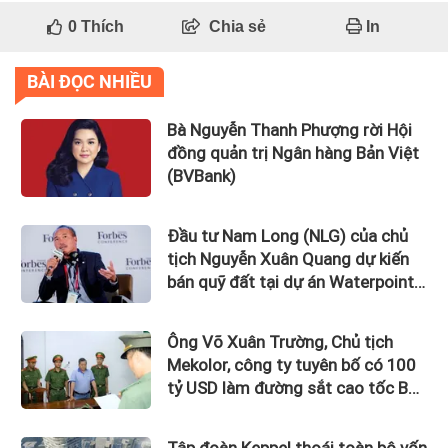
0
Thích
Chia sẻ
In
BÀI ĐỌC NHIỀU
Bà Nguyễn Thanh Phượng rời Hội
đồng quản trị Ngân hàng Bản Việt
(BVBank)
Đầu tư Nam Long (NLG) của chủ
tịch Nguyễn Xuân Quang dự kiến
bán quỹ đất tại dự án Waterpoint,
Izumi City
Ông Võ Xuân Trường, Chủ tịch
Mekolor, công ty tuyên bố có 100
tỷ USD làm đường sắt cao tốc Bắc
Nam bị bắt
Tập đoàn Keppel thoái toàn bộ vốn