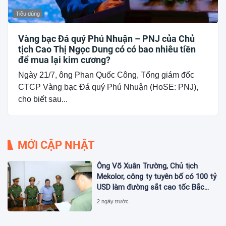
Tiêu dùng
Vàng bạc Đá quý Phú Nhuận – PNJ của Chủ
tịch Cao Thị Ngọc Dung có có bao nhiêu tiền
để mua lại kim cương?
Ngày 21/7, ông Phan Quốc Công, Tổng giám đốc
CTCP Vàng bạc Đá quý Phú Nhuận (HoSE: PNJ),
cho biết sau...
MỚI CẬP NHẬT
Ông Võ Xuân Trường, Chủ tịch
Mekolor, công ty tuyên bố có 100 tỷ
USD làm đường sắt cao tốc Bắc
Nam bị bắt
2 ngày trước