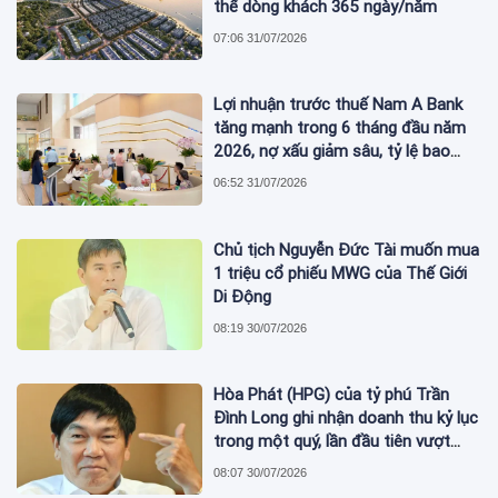
thế dòng khách 365 ngày/năm
07:06 31/07/2026
Lợi nhuận trước thuế Nam A Bank
tăng mạnh trong 6 tháng đầu năm
2026, nợ xấu giảm sâu, tỷ lệ bao
phủ nợ xấu tăng vượt trội
06:52 31/07/2026
Chủ tịch Nguyễn Đức Tài muốn mua
1 triệu cổ phiếu MWG của Thế Giới
Di Động
08:19 30/07/2026
Hòa Phát (HPG) của tỷ phú Trần
Đình Long ghi nhận doanh thu kỷ lục
trong một quý, lần đầu tiên vượt
mức 2 tỷ USD
08:07 30/07/2026