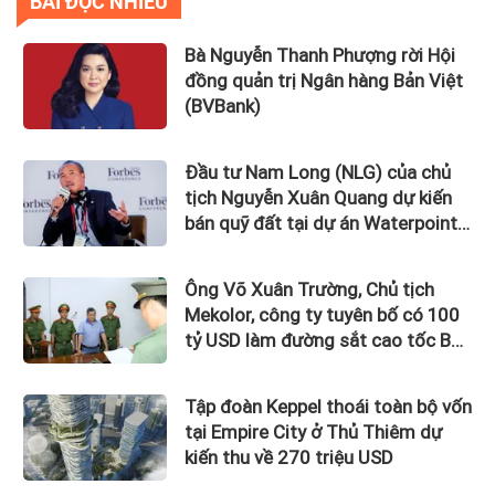
BÀI ĐỌC NHIỀU
Bà Nguyễn Thanh Phượng rời Hội
đồng quản trị Ngân hàng Bản Việt
(BVBank)
Đầu tư Nam Long (NLG) của chủ
tịch Nguyễn Xuân Quang dự kiến
bán quỹ đất tại dự án Waterpoint,
Izumi City
Ông Võ Xuân Trường, Chủ tịch
Mekolor, công ty tuyên bố có 100
tỷ USD làm đường sắt cao tốc Bắc
Nam bị bắt
Tập đoàn Keppel thoái toàn bộ vốn
tại Empire City ở Thủ Thiêm dự
kiến thu về 270 triệu USD