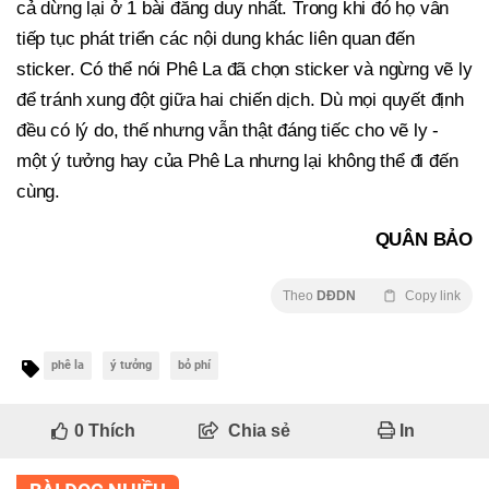
cả dừng lại ở 1 bài đăng duy nhất. Trong khi đó họ vẫn
tiếp tục phát triển các nội dung khác liên quan đến
sticker. Có thể nói Phê La đã chọn sticker và ngừng vẽ ly
để tránh xung đột giữa hai chiến dịch. Dù mọi quyết định
đều có lý do, thế nhưng vẫn thật đáng tiếc cho vẽ ly -
một ý tưởng hay của Phê La nhưng lại không thể đi đến
cùng.
QUÂN BẢO
Theo
DĐDN
Copy link
phê la
ý tưởng
bỏ phí
0
Thích
Chia sẻ
In