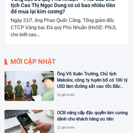
tịch Cao Thị Ngọc Dung có có bao nhiêu tiền
để mua lại kim cương?
Ngày 21/7, ông Phan Quốc Công, Tổng giám đốc
CTCP Vàng bạc Đá quý Phú Nhuận (HoSE: PNJ),
cho biết sau...
MỚI CẬP NHẬT
Ông Võ Xuân Trường, Chủ tịch
Mekolor, công ty tuyên bố có 100 tỷ
USD làm đường sắt cao tốc Bắc
Nam bị bắt
12 giờ trước
OCB nâng cấp đặc quyền kim cương
dành cho khách hàng ưu tiên
12 giờ trước