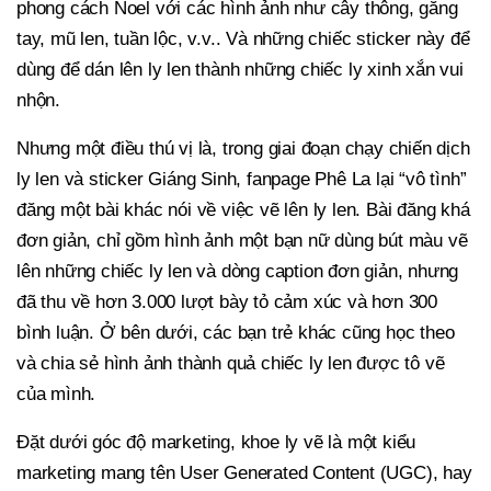
phong cách Noel với các hình ảnh như cây thông, găng
tay, mũ len, tuần lộc, v.v.. Và những chiếc sticker này để
dùng để dán lên ly len thành những chiếc ly xinh xắn vui
nhộn.
Nhưng một điều thú vị là, trong giai đoạn chạy chiến dịch
ly len và sticker Giáng Sinh, fanpage Phê La lại “vô tình”
đăng một bài khác nói về việc vẽ lên ly len. Bài đăng khá
đơn giản, chỉ gồm hình ảnh một bạn nữ dùng bút màu vẽ
lên những chiếc ly len và dòng caption đơn giản, nhưng
đã thu về hơn 3.000 lượt bày tỏ cảm xúc và hơn 300
bình luận. Ở bên dưới, các bạn trẻ khác cũng học theo
và chia sẻ hình ảnh thành quả chiếc ly len được tô vẽ
của mình.
Đặt dưới góc độ marketing, khoe ly vẽ là một kiểu
marketing mang tên User Generated Content (UGC), hay