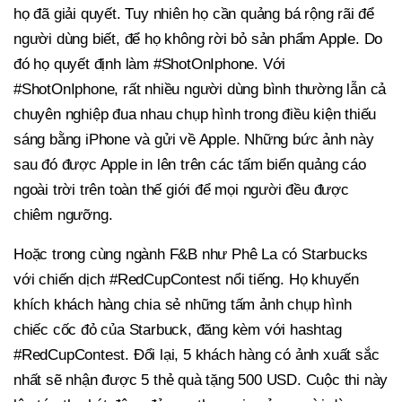
họ đã giải quyết. Tuy nhiên họ cần quảng bá rộng rãi để
người dùng biết, để họ không rời bỏ sản phẩm Apple. Do
đó họ quyết định làm #ShotOnIphone. Với
#ShotOnIphone, rất nhiều người dùng bình thường lẫn cả
chuyên nghiệp đua nhau chụp hình trong điều kiện thiếu
sáng bằng iPhone và gửi về Apple. Những bức ảnh này
sau đó được Apple in lên trên các tấm biển quảng cáo
ngoài trời trên toàn thế giới để mọi người đều được
chiêm ngưỡng.
Hoặc trong cùng ngành F&B như Phê La có Starbucks
với chiến dịch #RedCupContest nổi tiếng. Họ khuyến
khích khách hàng chia sẻ những tấm ảnh chụp hình
chiếc cốc đỏ của Starbuck, đăng kèm với hashtag
#RedCupContest. Đổi lại, 5 khách hàng có ảnh xuất sắc
nhất sẽ nhận được 5 thẻ quà tặng 500 USD. Cuộc thi này