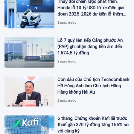
Thay đổi chiến lược phát triển,
Honda lỗ 10 tỷ USD từ xe điện giai
đoạn 2025-2026 dự kiến lỗ thêm
3,3 tỷ USD giai đoạn 2026-2027
1 ngày trước
Lỗ 7 quý liên tiếp Cảng phước An
(PAP) ghi nhận dòng tiền âm đến
1.674,5 tỷ đồng
2 ngày trước
Con dâu của Chủ tịch Techcombank
Hồ Hùng Anh làm Chủ tịch Hãng
Hàng không Hải Âu
2 ngày trước
6 tháng, Chứng khoán Kafi lãi trước
thuế gần 370 tỷ đồng tăng 155% so
với cùng kỳ