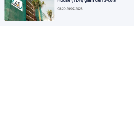
House (TDH) giảm đến 34,8%
08:20 29/07/2026
Tổng công ty Đường sắt Việt Nam
ghi nhận lãi sau thuế tăng đột biến
lên đến 151%
08:06 29/07/2026
OCB mở rộng giải pháp quản lý tài
sản dành cho khách hàng quốc tế
07:13 29/07/2026
Sở Xây dựng TP.HCM đề xuất nâng
trần thu nhập mua nhà ở xã hội lên
60 triệu/tháng
07:40 28/07/2026