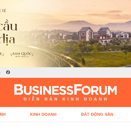
n
ÍNH
KINH DOANH
BẤT ĐỘNG SẢN