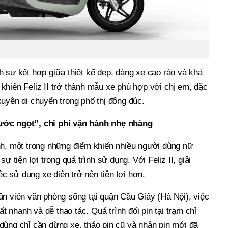
 sự kết hợp giữa thiết kế đẹp, dáng xe cao ráo và khả
khiến Feliz II trở thành mẫu xe phù hợp với chị em, đặc
uyên di chuyển trong phố thị đông đúc.
ước ngọt”, chi phí vận hành nhẹ nhàng
nh, một trong những điểm khiến nhiều người dùng nữ
ự tiện lợi trong quá trình sử dụng. Với Feliz II, giải
iệc sử dụng xe điện trở nên tiện lợi hơn.
ân viên văn phòng sống tại quận Cầu Giấy (Hà Nội), việc
ất nhanh và dễ thao tác. Quá trình đổi pin tại trạm chỉ
dùng chỉ cần dừng xe, tháo pin cũ và nhận pin mới đã