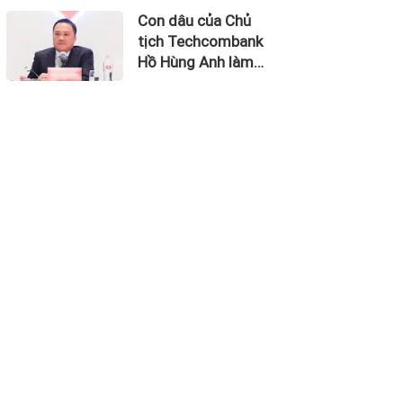
thu về 270 triệu
Con dâu của Chủ
USD
tịch Techcombank
Hồ Hùng Anh làm
Chủ tịch Hãng
Hàng không Hải Âu