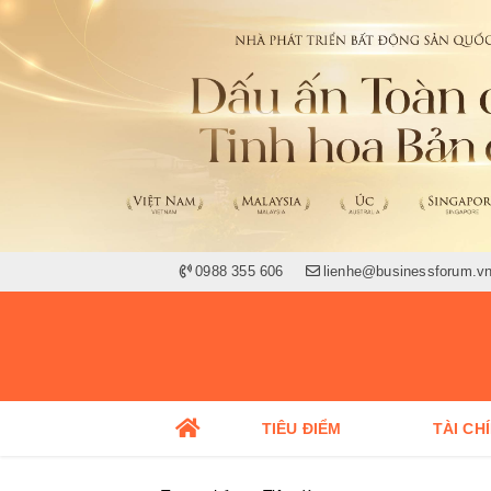
0988 355 606
lienhe@businessforum.v
TIÊU ĐIỂM
TÀI CH