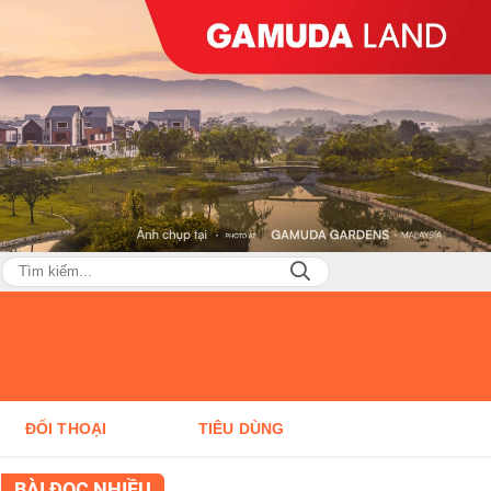
ĐỐI THOẠI
TIÊU DÙNG
BÀI ĐỌC NHIỀU