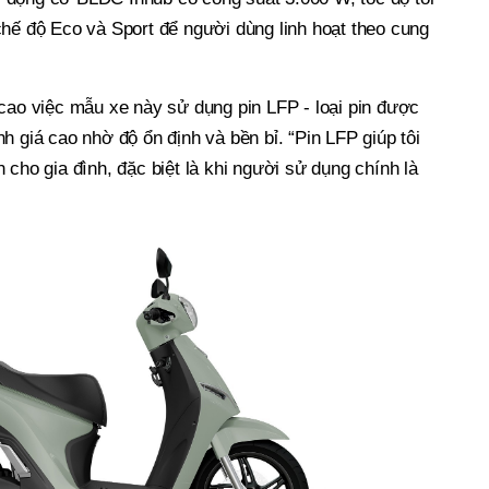
chế độ Eco và Sport để người dùng linh hoạt theo cung
cao việc mẫu xe này sử dụng pin LFP - loại pin được
h giá cao nhờ độ ổn định và bền bỉ. “Pin LFP giúp tôi
 cho gia đình, đặc biệt là khi người sử dụng chính là