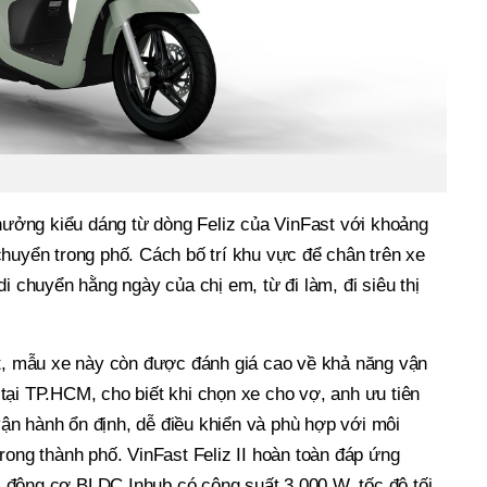
 hưởng kiểu dáng từ dòng Feliz của VinFast với khoảng
huyển trong phố. Cách bố trí khu vực để chân trên xe
i chuyển hằng ngày của chị em, từ đi làm, đi siêu thị
ắt, mẫu xe này còn được đánh giá cao về khả năng vận
tại TP.HCM, cho biết khi chọn xe cho vợ, anh ưu tiên
n hành ổn định, dễ điều khiển và phù hợp với môi
rong thành phố. VinFast Feliz II hoàn toàn đáp ứng
động cơ BLDC Inhub có công suất 3.000 W, tốc độ tối