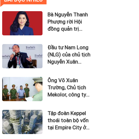
Bà Nguyễn Thanh
Phượng rời Hội
đồng quản trị
Ngân hàng Bản
Việt (BVBank)
Đầu tư Nam Long
(NLG) của chủ tịch
Nguyễn Xuân
Quang dự kiến bán
quỹ đất tại dự án
Ông Võ Xuân
Waterpoint, Izumi
Trường, Chủ tịch
City
Mekolor, công ty
tuyên bố có 100 tỷ
USD làm đường
Tập đoàn Keppel
sắt cao tốc Bắc
thoái toàn bộ vốn
Nam bị bắt
tại Empire City ở
Thủ Thiêm dự kiến