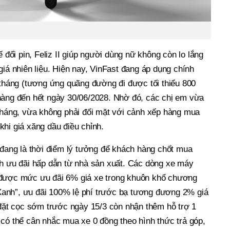
ế đổi pin, Feliz II giúp người dùng nữ không còn lo lắng
giá nhiên liệu. Hiện nay, VinFast đang áp dụng chính
/tháng (tương ứng quãng đường đi được tối thiểu 800
hàng đến hết ngày 30/06/2028. Nhờ đó, các chị em vừa
 tháng, vừa không phải đối mặt với cảnh xếp hàng mua
hi giá xăng dầu điều chỉnh.
 đang là thời điểm lý tưởng để khách hàng chốt mua
ch ưu đãi hấp dẫn từ nhà sản xuất. Các dòng xe máy
 được mức ưu đãi 6% giá xe trong khuôn khổ chương
i Xanh”, ưu đãi 100% lệ phí trước bạ tương đương 2% giá
 đặt cọc sớm trước ngày 15/3 còn nhận thêm hỗ trợ 1
 có thể cân nhắc mua xe 0 đồng theo hình thức trả góp,