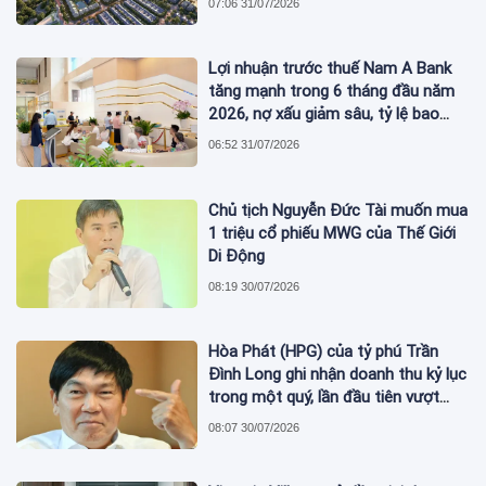
07:06 31/07/2026
Lợi nhuận trước thuế Nam A Bank
tăng mạnh trong 6 tháng đầu năm
2026, nợ xấu giảm sâu, tỷ lệ bao
phủ nợ xấu tăng vượt trội
06:52 31/07/2026
Chủ tịch Nguyễn Đức Tài muốn mua
1 triệu cổ phiếu MWG của Thế Giới
Di Động
08:19 30/07/2026
Hòa Phát (HPG) của tỷ phú Trần
Đình Long ghi nhận doanh thu kỷ lục
trong một quý, lần đầu tiên vượt
mức 2 tỷ USD
08:07 30/07/2026