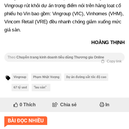
Vingroup rút khỏi dự án trọng điểm nói trên hàng loạt cổ
phiếu họ Vin bao gồm: Vingroup (VIC), Vinhomes (VHM),
Vincom Retail (VRE) đều nhanh chóng giảm xuống mức
giá sàn.
HOÀNG THỊNH
Theo
Chuyên trang kinh doanh tiêu dùng Thương gia Online
Copy link
Vingroup
Phạm Nhật Vượng
Dự án đường sắt tốc độ cao
67 tỷ usd
“lau sàn”
0
Thích
Chia sẻ
In
BÀI ĐỌC NHIỀU