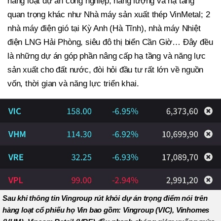
hàng loạt dự án công nghiệp, năng lượng và hạ tầng
quan trọng khác như Nhà máy sản xuất thép VinMetal; 2
nhà máy điện gió tại Kỳ Anh (Hà Tĩnh), nhà máy Nhiệt
điện LNG Hải Phòng, siêu đô thị biển Cần Giờ… Đây đều
là những dự án góp phần nâng cấp hạ tầng và năng lực
sản xuất cho đất nước, đòi hỏi đầu tư rất lớn về nguồn
vốn, thời gian và năng lực triển khai.
Sau khi thông tin Vingroup rút khỏi dự án trọng điểm nói trên
hàng loạt cổ phiếu họ Vin bao gồm: Vingroup (VIC), Vinhomes