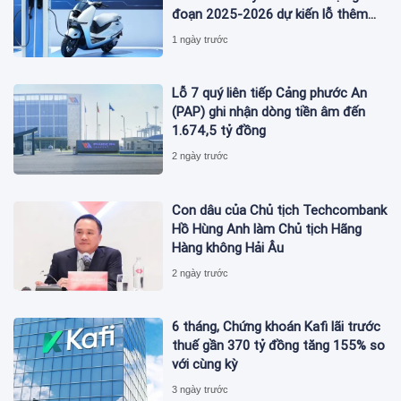
đoạn 2025-2026 dự kiến lỗ thêm
3,3 tỷ USD giai đoạn 2026-2027
1 ngày trước
Lỗ 7 quý liên tiếp Cảng phước An
(PAP) ghi nhận dòng tiền âm đến
1.674,5 tỷ đồng
2 ngày trước
Con dâu của Chủ tịch Techcombank
Hồ Hùng Anh làm Chủ tịch Hãng
Hàng không Hải Âu
2 ngày trước
6 tháng, Chứng khoán Kafi lãi trước
thuế gần 370 tỷ đồng tăng 155% so
với cùng kỳ
3 ngày trước