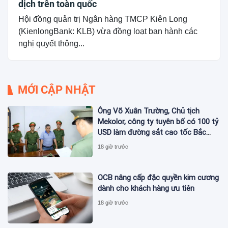
dịch trên toàn quốc
Hội đồng quản trị Ngân hàng TMCP Kiên Long
(KienlongBank: KLB) vừa đồng loạt ban hành các
nghị quyết thông...
MỚI CẬP NHẬT
Ông Võ Xuân Trường, Chủ tịch
Mekolor, công ty tuyên bố có 100 tỷ
USD làm đường sắt cao tốc Bắc
Nam bị bắt
18 giờ trước
OCB nâng cấp đặc quyền kim cương
dành cho khách hàng ưu tiên
18 giờ trước