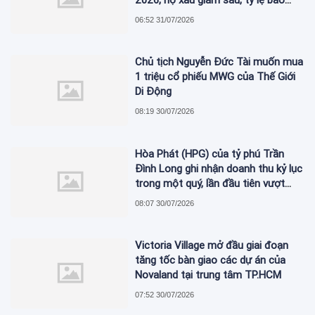
phủ nợ xấu tăng vượt trội
06:52 31/07/2026
Chủ tịch Nguyễn Đức Tài muốn mua
1 triệu cổ phiếu MWG của Thế Giới
Di Động
08:19 30/07/2026
Hòa Phát (HPG) của tỷ phú Trần
Đình Long ghi nhận doanh thu kỷ lục
trong một quý, lần đầu tiên vượt
mức 2 tỷ USD
08:07 30/07/2026
Victoria Village mở đầu giai đoạn
tăng tốc bàn giao các dự án của
Novaland tại trung tâm TP.HCM
07:52 30/07/2026