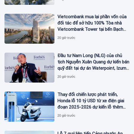
Vietcombank mua lại phần vốn của
đối tác để sở hữu 100% Tòa nhà
Vietcombank Tower tại bến Bạch
Đằng
20 giờ trước
Đầu tư Nam Long (NLG) của chủ
tịch Nguyễn Xuân Quang dự kiến bán
quỹ đất tại dự án Waterpoint, Izumi
City
20 giờ trước
Thay đổi chiến lược phát triển,
Honda lỗ 10 tỷ USD từ xe điện giai
đoạn 2025-2026 dự kiến lỗ thêm
3,3 tỷ USD giai đoạn 2026-2027
20 giờ trước
Lỗ 7 quý liên tiếp Cảng phước An