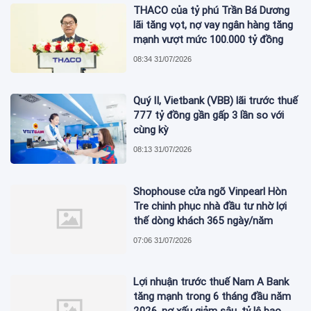
THACO của tỷ phú Trần Bá Dương
lãi tăng vọt, nợ vay ngân hàng tăng
mạnh vượt mức 100.000 tỷ đồng
08:34 31/07/2026
Quý II, Vietbank (VBB) lãi trước thuế
777 tỷ đồng gần gấp 3 lần so với
cùng kỳ
08:13 31/07/2026
Shophouse cửa ngõ Vinpearl Hòn
Tre chinh phục nhà đầu tư nhờ lợi
thế dòng khách 365 ngày/năm
07:06 31/07/2026
Lợi nhuận trước thuế Nam A Bank
tăng mạnh trong 6 tháng đầu năm
2026, nợ xấu giảm sâu, tỷ lệ bao