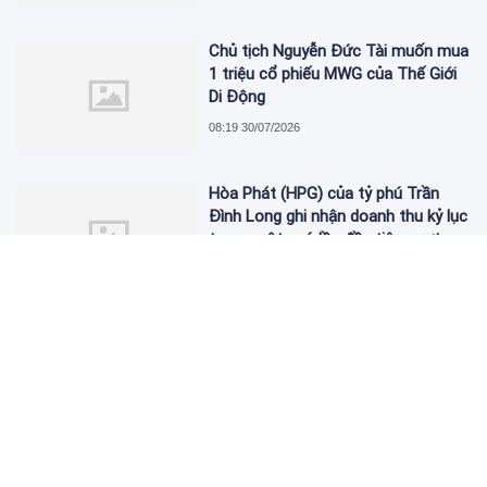
Chủ tịch Nguyễn Đức Tài muốn mua
1 triệu cổ phiếu MWG của Thế Giới
Di Động
08:19 30/07/2026
Hòa Phát (HPG) của tỷ phú Trần
Đình Long ghi nhận doanh thu kỷ lục
trong một quý, lần đầu tiên vượt
mức 2 tỷ USD
08:07 30/07/2026
Victoria Village mở đầu giai đoạn
tăng tốc bàn giao các dự án của
Novaland tại trung tâm TP.HCM
07:52 30/07/2026
Kiện toàn Hội đồng quản lý Quỹ Hỗ