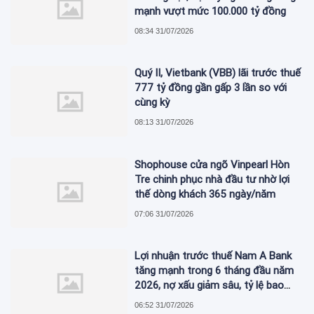
mạnh vượt mức 100.000 tỷ đồng
08:34 31/07/2026
Quý II, Vietbank (VBB) lãi trước thuế
777 tỷ đồng gần gấp 3 lần so với
cùng kỳ
08:13 31/07/2026
Shophouse cửa ngõ Vinpearl Hòn
Tre chinh phục nhà đầu tư nhờ lợi
thế dòng khách 365 ngày/năm
07:06 31/07/2026
Lợi nhuận trước thuế Nam A Bank
tăng mạnh trong 6 tháng đầu năm
2026, nợ xấu giảm sâu, tỷ lệ bao
phủ nợ xấu tăng vượt trội
06:52 31/07/2026