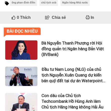
ông phan đình điền
chủ tịch scb
Ngân hàng Nhà nước
0
Thích
Chia sẻ
In
BÀI ĐỌC NHIỀU
Bà Nguyễn Thanh Phượng rời Hội
đồng quản trị Ngân hàng Bản Việt
(BVBank)
Đầu tư Nam Long (NLG) của chủ
tịch Nguyễn Xuân Quang dự kiến
bán quỹ đất tại dự án Waterpoint,
Izumi City
Con dâu của Chủ tịch
Techcombank Hồ Hùng Anh làm
Chủ tịch Hãng Hàng không Hải Âu