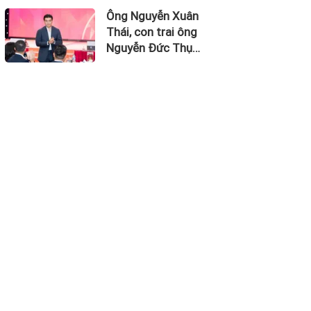
1.674,5 tỷ đồng
Ông Nguyễn Xuân
Thái, con trai ông
Nguyễn Đức Thụy
vào Hội đồng quản
trị Chứng khoán
LPBank