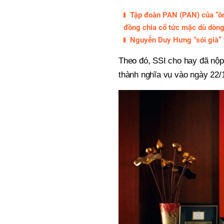
Tập đoàn PAN (PAN) của “ô
đồng chia cổ tức mặc dù dòng
Nguyễn Duy Hưng “sói già” t
Theo đó, SSI cho hay đã nộp
thành nghĩa vụ vào ngày 22/