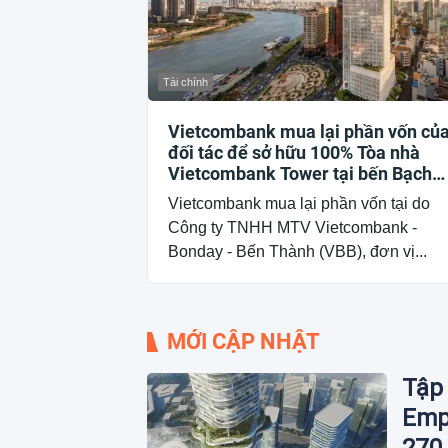
Tài chính
Vietcombank mua lại phần vốn củ
đối tác để sở hữu 100% Tòa nhà
Vietcombank Tower tại bến Bạch
Đằng
Vietcombank mua lại phần vốn tại do
Công ty TNHH MTV Vietcombank -
Bonday - Bến Thành (VBB), đơn vị...
MỚI CẬP NHẬT
Tập 
Empi