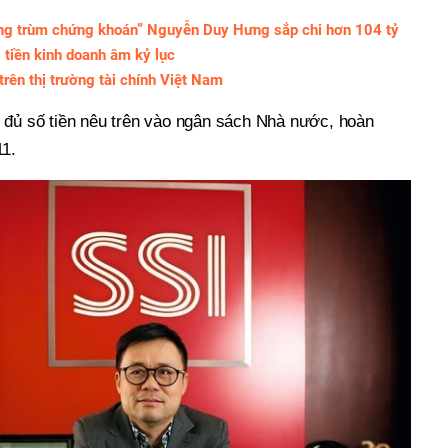
ng trùm chứng khoán” Nguyễn Duy Hưng sắp chi hơn 104 tỷ
 tiền kinh doanh âm kỷ lục
rên thị trường tài chính Việt Nam
 đủ số tiền nêu trên vào ngân sách Nhà nước, hoàn
11.