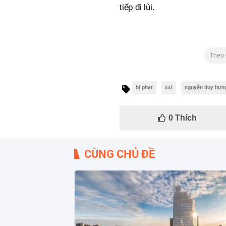
tiếp đi lùi.
Theo
bị phạt
ssi
nguyễn duy hưn
0
Thích
CÙNG CHỦ ĐỀ