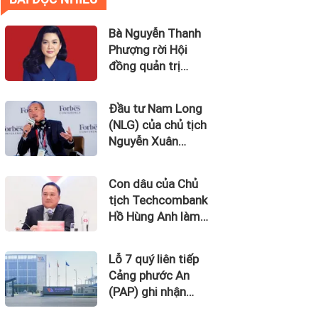
Bà Nguyễn Thanh
Phượng rời Hội
đồng quản trị
Ngân hàng Bản
Việt (BVBank)
Đầu tư Nam Long
(NLG) của chủ tịch
Nguyễn Xuân
Quang dự kiến bán
quỹ đất tại dự án
Con dâu của Chủ
Waterpoint, Izumi
tịch Techcombank
City
Hồ Hùng Anh làm
Chủ tịch Hãng
Hàng không Hải Âu
Lỗ 7 quý liên tiếp
Cảng phước An
(PAP) ghi nhận
dòng tiền âm đến