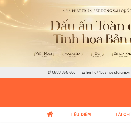
0988 355 606
lienhe@businessforum.v
TIÊU ĐIỂM
TÀI CH