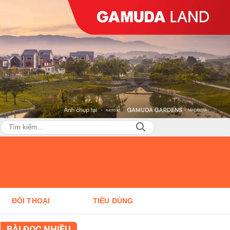
ĐỐI THOẠI
TIÊU DÙNG
BÀI ĐỌC NHIỀU