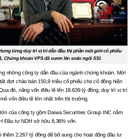
ưng từng duy trì vị trí dẫn đầu thị phần môi giới cổ phiếu
21, Chứng khoán VPS đã vươn lên soán ngôi SSI.
rong những công ty dẫn đầu của ngành chứng khoán. Mới
ất đợt chào bán 150,9 triệu cổ phiếu cho cổ đông hiện
ua đó, nâng vốn điều lệ lên 19.639 tỷ đồng, duy trì vị trí
ô vốn điều lệ lớn nhất trên thị trường.
 lớn của công ty gồm Daiwa Securities Group INC nắm
H Đầu tư NDH sở hữu 8,36% vốn.
 thêm 2.267 tỷ đồng để bổ sung cho hoạt động đầu tư