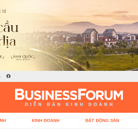
n
ÍNH
KINH DOANH
BẤT ĐỘNG SẢN