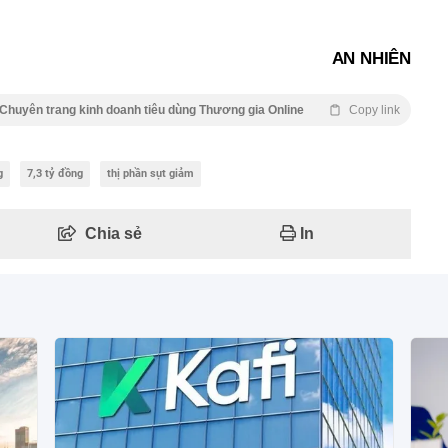
AN NHIÊN
Chuyên trang kinh doanh tiêu dùng Thương gia Online
Copy link
g
7,3 tỷ đồng
thị phần sụt giảm
Chia sẻ
In