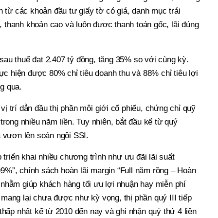
 từ các khoản đầu tư giấy tờ có giá, danh mục trái
, thanh khoản cao và luôn được thanh toán gốc, lãi đúng
 sau thuế đạt 2.407 tỷ đồng, tăng 35% so với cùng kỳ.
c hiện được 80% chỉ tiêu doanh thu và 88% chỉ tiêu lợi
g qua.
vị trí dẫn đầu thị phần môi giới cổ phiếu, chứng chỉ quỹ
rong nhiều năm liền. Tuy nhiên, bắt đầu kể từ quý
 vươn lên soán ngôi SSI.
triển khai nhiều chương trình như ưu đãi lãi suất
99%”, chính sách hoàn lãi margin “Full năm rồng – Hoàn
” nhằm giúp khách hàng tối ưu lợi nhuận hay miễn phí
ả mang lại chưa được như kỳ vọng, thị phần quý III tiếp
hấp nhất kể từ 2010 đến nay và ghi nhận quý thứ 4 liên