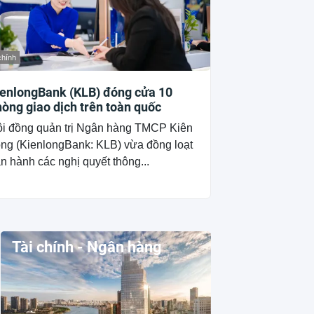
chính
ienlongBank (KLB) đóng cửa 10
òng giao dịch trên toàn quốc
i đồng quản trị Ngân hàng TMCP Kiên
ng (KienlongBank: KLB) vừa đồng loạt
n hành các nghị quyết thông...
Tài chính - Ngân hàng