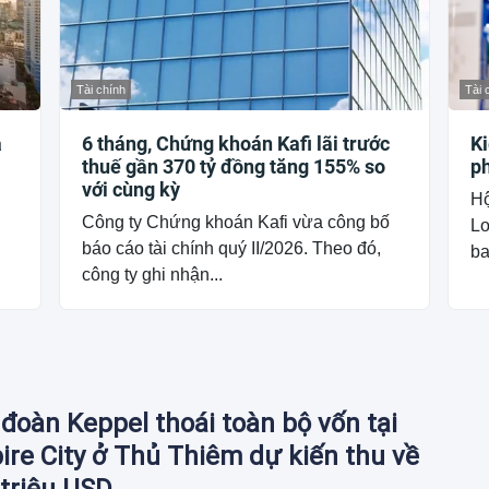
Tài chính
Tài 
a
6 tháng, Chứng khoán Kafi lãi trước
K
thuế gần 370 tỷ đồng tăng 155% so
ph
với cùng kỳ
Hộ
Công ty Chứng khoán Kafi vừa công bố
Lo
báo cáo tài chính quý II/2026. Theo đó,
ba
công ty ghi nhận...
đoàn Keppel thoái toàn bộ vốn tại
re City ở Thủ Thiêm dự kiến thu về