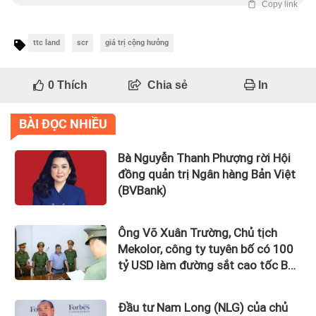
Copy link
ttc land
scr
giá trị cộng hưởng
0
Thích
Chia sẻ
In
BÀI ĐỌC NHIỀU
Bà Nguyễn Thanh Phượng rời Hội
đồng quản trị Ngân hàng Bản Việt
(BVBank)
Ông Võ Xuân Trường, Chủ tịch
Mekolor, công ty tuyên bố có 100
tỷ USD làm đường sắt cao tốc Bắc
Nam bị bắt
Đầu tư Nam Long (NLG) của chủ