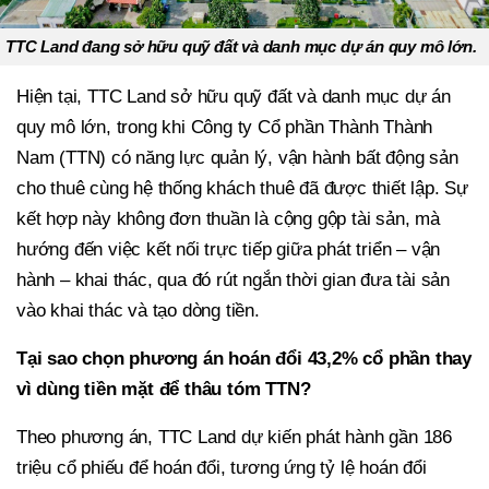
TTC Land đang sở hữu quỹ đất và danh mục dự án quy mô lớn.
Hiện tại, TTC Land sở hữu quỹ đất và danh mục dự án
quy mô lớn, trong khi Công ty Cổ phần Thành Thành
Nam (TTN) có năng lực quản lý, vận hành bất động sản
cho thuê cùng hệ thống khách thuê đã được thiết lập. Sự
kết hợp này không đơn thuần là cộng gộp tài sản, mà
hướng đến việc kết nối trực tiếp giữa phát triển – vận
hành – khai thác, qua đó rút ngắn thời gian đưa tài sản
vào khai thác và tạo dòng tiền.
Tại sao chọn phương án hoán đổi 43,2% cổ phần thay
vì dùng tiền mặt để thâu tóm TTN?
Theo phương án, TTC Land dự kiến phát hành gần 186
triệu cổ phiếu để hoán đổi, tương ứng tỷ lệ hoán đổi