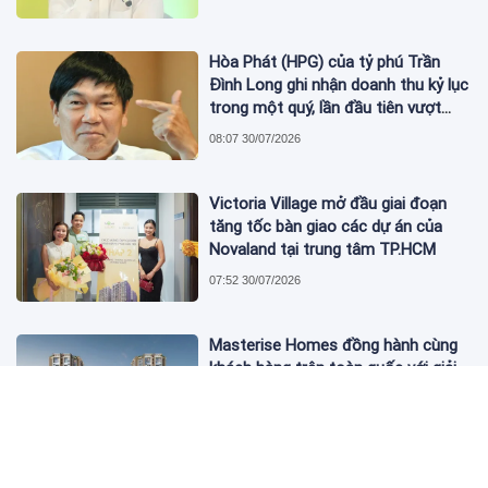
Hòa Phát (HPG) của tỷ phú Trần
Đình Long ghi nhận doanh thu kỷ lục
trong một quý, lần đầu tiên vượt
mức 2 tỷ USD
08:07 30/07/2026
Victoria Village mở đầu giai đoạn
tăng tốc bàn giao các dự án của
Novaland tại trung tâm TP.HCM
07:52 30/07/2026
Masterise Homes đồng hành cùng
khách hàng trên toàn quốc với giải
pháp tài chính ưu việt
07:14 04/08/2026
KienlongBank (KLB) đóng cửa 10