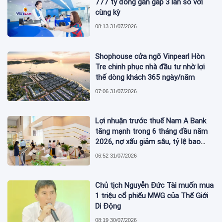
777 tỷ đồng gần gấp 3 lần so với
cùng kỳ
08:13 31/07/2026
Shophouse cửa ngõ Vinpearl Hòn
Tre chinh phục nhà đầu tư nhờ lợi
thế dòng khách 365 ngày/năm
07:06 31/07/2026
Lợi nhuận trước thuế Nam A Bank
tăng mạnh trong 6 tháng đầu năm
2026, nợ xấu giảm sâu, tỷ lệ bao
phủ nợ xấu tăng vượt trội
06:52 31/07/2026
Chủ tịch Nguyễn Đức Tài muốn mua
1 triệu cổ phiếu MWG của Thế Giới
Di Động
08:19 30/07/2026