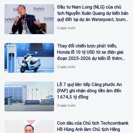
Đầu tư Nam Long (NLG) của chủ
tịch Nguyễn Xuân Quang dự kiến bán
quỹ đất tại dự án Waterpoint, Izumi
City
2 ngày trước
Thay đổi chiến lược phát triển,
Honda lỗ 10 tỷ USD từ xe điện giai
đoạn 2025-2026 dự kiến lỗ thêm
3,3 tỷ USD giai đoạn 2026-2027
2 ngày trước
Lỗ 7 quý liên tiếp Cảng phước An
(PAP) ghi nhận dòng tiền âm đến
1.674,5 tỷ đồng
3 ngày trước
Con dâu của Chủ tịch Techcombank
Hồ Hùng Anh làm Chủ tịch Hãng