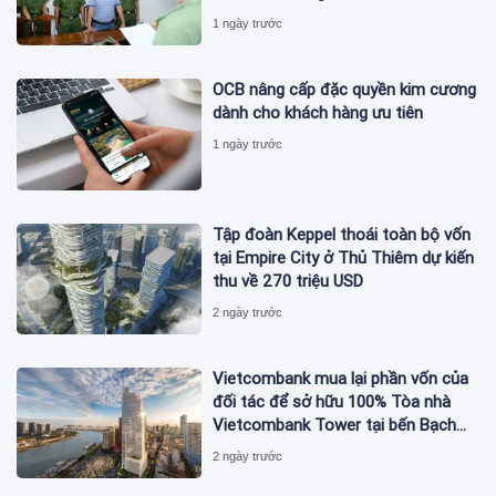
Nam bị bắt
1 ngày trước
OCB nâng cấp đặc quyền kim cương
dành cho khách hàng ưu tiên
1 ngày trước
Tập đoàn Keppel thoái toàn bộ vốn
tại Empire City ở Thủ Thiêm dự kiến
thu về 270 triệu USD
2 ngày trước
Vietcombank mua lại phần vốn của
đối tác để sở hữu 100% Tòa nhà
Vietcombank Tower tại bến Bạch
Đằng
2 ngày trước