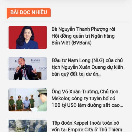
BÀI ĐỌC NHIỀU
Bà Nguyễn Thanh Phượng rời
Hội đồng quản trị Ngân hàng
Bản Việt (BVBank)
Đầu tư Nam Long (NLG) của chủ
tịch Nguyễn Xuân Quang dự kiến
bán quỹ đất tại dự án
Waterpoint, Izumi City
Ông Võ Xuân Trường, Chủ tịch
Mekolor, công ty tuyên bố có
100 tỷ USD làm đường sắt cao
tốc Bắc Nam bị bắt
Tập đoàn Keppel thoái toàn bộ
vốn tại Empire City ở Thủ Thiêm