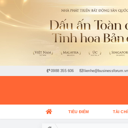
0988 355 606
lienhe@businessforum.v
TIÊU ĐIỂM
TÀI CH