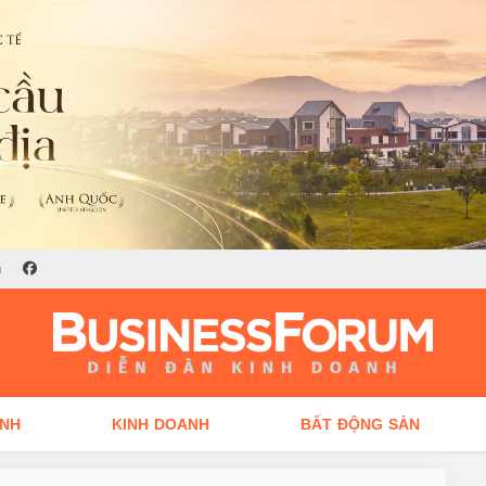
n
ÍNH
KINH DOANH
BẤT ĐỘNG SẢN