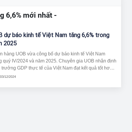
ng 6,6% mới nhất -
 dự báo kinh tế Việt Nam tăng 6,6% trong
m 2025
n hàng UOB vừa công bố dự báo kinh tế Việt Nam
ng quý IV/2024 và năm 2025. Chuyên gia UOB nhận định
 trưởng GDP thực tế của Việt Nam đạt kết quả tốt hơn
iến trong quý III, tăng mạnh 7,4% so với cùng kỳ năm
 03/12/2024
c, vượt dự báo trung bình của thị trường là 6,1% và
 dự báo của tổ chức này là 5,7%.