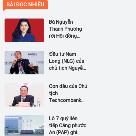
BÀI ĐỌC NHIỀU
Bà Nguyễn
Thanh Phượng
rời Hội đồng
quản trị Ngân
hàng Bản Việt
Đầu tư Nam
(BVBank)
Long (NLG) của
chủ tịch Nguyễn
Xuân Quang dự
kiến bán quỹ đất
Con dâu của Chủ
tại dự án
tịch
Waterpoint,
Techcombank
Izumi City
Hồ Hùng Anh
làm Chủ tịch
Lỗ 7 quý liên
Hãng Hàng
tiếp Cảng phước
không Hải Âu
An (PAP) ghi