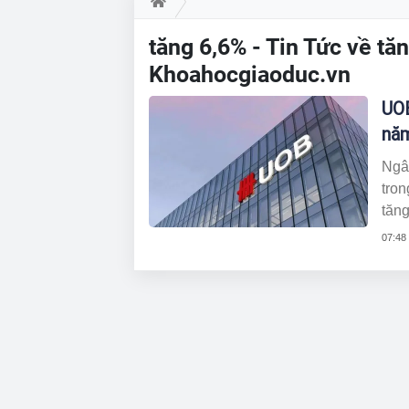
tăng 6,6% - Tin Tức về tă
Khoahocgiaoduc.vn
UOB
nă
Ngâ
tro
tăng
dự k
07:48
trướ
mức