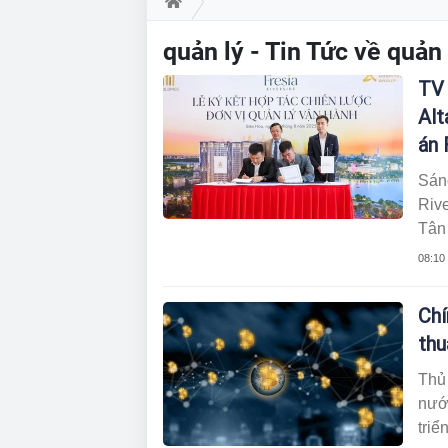
quản lý - Tin Tức về quả
TV 
Alt
án 
Sáng
Rive
Tân 
lược
08:10
Eco
Sin
Chí
việ
thu
đồng
Thủ
nước
triể