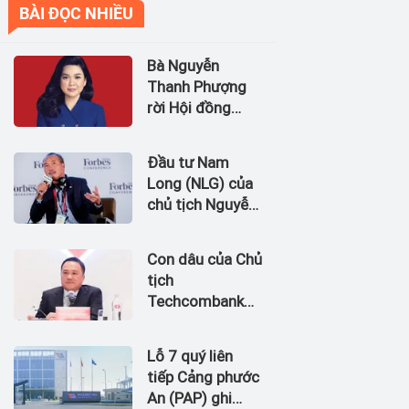
BÀI ĐỌC NHIỀU
Bà Nguyễn
Thanh Phượng
rời Hội đồng
quản trị Ngân
hàng Bản Việt
Đầu tư Nam
(BVBank)
Long (NLG) của
chủ tịch Nguyễn
Xuân Quang dự
kiến bán quỹ đất
Con dâu của Chủ
tại dự án
tịch
Waterpoint,
Techcombank
Izumi City
Hồ Hùng Anh
làm Chủ tịch
Lỗ 7 quý liên
Hãng Hàng
tiếp Cảng phước
không Hải Âu
An (PAP) ghi