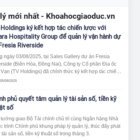
n lý mới nhất - Khoahocgiaoduc.vn
Holdings ký kết hợp tác chiến lược với
ara Hospitality Group để quản lý vận hành dự
Fresia Riverside
 ngày 03/08/2025, tại Sales Gallery dự án Fresia
rside (Biên Hòa, Đồng Nai), Công ty Cổ phần Địa ốc
Vạn (TV Holdings) đã chính thức ký kết hợp tác chiến
 với Altara Hospitality Group - thành viên hệ sinh thái
 05/08/2025
 Business System dưới sự quản lý của Altara
gapore. Sự kiện đánh dấu cam kết của Chủ Đầu tư trong
nh phủ quyết tâm quản lý tài sản số, tiền kỹ
c cung cấp một chất lượng sống đẳng cấp cho cộng
ật số
 cư dân tinh anh tại dự án Fresia Riverside.
 tướng giao Bộ Tài chính chủ trì cùng Ngân hàng Nhà
 trình Chính phủ khung pháp lý quản lý, thúc đẩy phát
n tài sản số, tiền kỹ thuật số trong tháng 3.