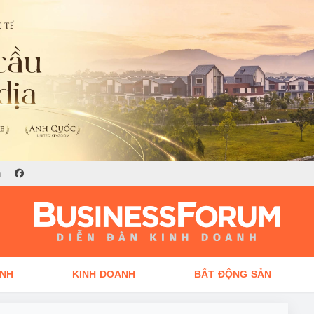
n
ÍNH
KINH DOANH
BẤT ĐỘNG SẢN