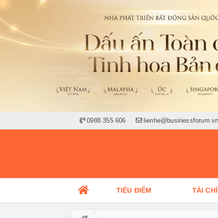
0988 355 606
lienhe@businessforum.v
TIÊU ĐIỂM
TÀI CH