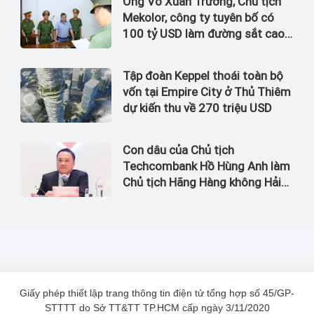
Ông Võ Xuân Trường, Chủ tịch
Mekolor, công ty tuyên bố có
100 tỷ USD làm đường sắt cao
tốc Bắc Nam bị bắt
Tập đoàn Keppel thoái toàn bộ
vốn tại Empire City ở Thủ Thiêm
dự kiến thu về 270 triệu USD
Con dâu của Chủ tịch
Techcombank Hồ Hùng Anh làm
Chủ tịch Hãng Hàng không Hải
Âu
Giấy phép thiết lập trang thông tin điện tử tổng hợp số 45/GP-
STTTT do Sở TT&TT TP.HCM cấp ngày 3/11/2020