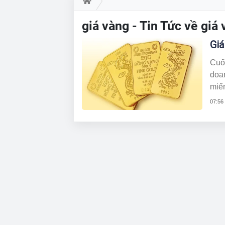
giá vàng - Tin Tức về gi
Giá
Cuối
doa
miế
07:56