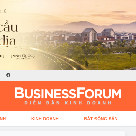
n
ÍNH
KINH DOANH
BẤT ĐỘNG SẢN