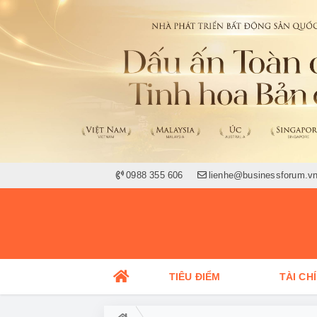
0988 355 606
lienhe@businessforum.v
TIÊU ĐIỂM
TÀI CH