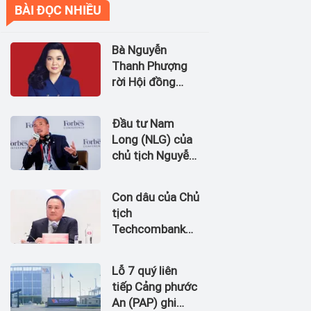
BÀI ĐỌC NHIỀU
Bà Nguyễn
Thanh Phượng
rời Hội đồng
quản trị Ngân
hàng Bản Việt
Đầu tư Nam
(BVBank)
Long (NLG) của
chủ tịch Nguyễn
Xuân Quang dự
kiến bán quỹ đất
Con dâu của Chủ
tại dự án
tịch
Waterpoint,
Techcombank
Izumi City
Hồ Hùng Anh
làm Chủ tịch
Lỗ 7 quý liên
Hãng Hàng
tiếp Cảng phước
không Hải Âu
An (PAP) ghi