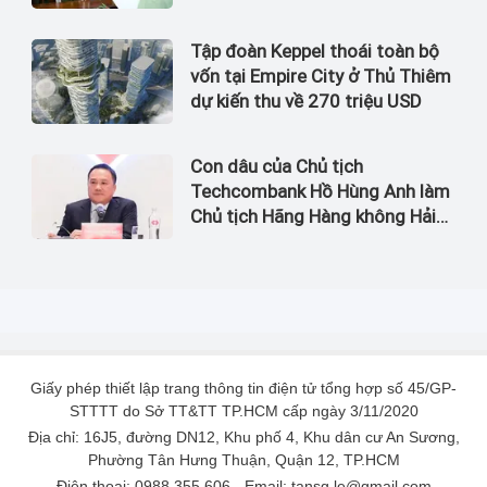
tốc Bắc Nam bị bắt
Tập đoàn Keppel thoái toàn bộ
vốn tại Empire City ở Thủ Thiêm
dự kiến thu về 270 triệu USD
Con dâu của Chủ tịch
Techcombank Hồ Hùng Anh làm
Chủ tịch Hãng Hàng không Hải
Âu
Giấy phép thiết lập trang thông tin điện tử tổng hợp số 45/GP-
STTTT do Sở TT&TT TP.HCM cấp ngày 3/11/2020
Địa chỉ: 16J5, đường DN12, Khu phố 4, Khu dân cư An Sương,
Phường Tân Hưng Thuận, Quận 12, TP.HCM
Điện thoại: 0988 355 606 - Email: tansg.le@gmail.com