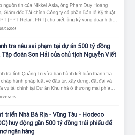
o nguồn tin của Nikkei Asia, ông Phạm Duy Hoàng
 Giám đốc Tài chính Công ty cổ phần Bán lẻ Kỹ thuật
PT (FPT Retail: FRT) cho biết, ông kỳ vọng doanh thu
 2025 của chuỗi Long Châu sẽ tăng ít nhất 34% so với
 03/01/2026
2024, do nhu cầu thuốc kê đơn tiếp tục tăng mạnh.
g năm 2026, vắc xin và thuốc sẽ là động lực tăng
nh tra nêu sai phạm tại dự án 500 tỷ đồng
ởng chính của Long Châu.
 Tập đoàn Sơn Hải của chủ tịch Nguyễn Viết
h tra tỉnh Quảng Trị vừa ban hành kết luận thanh tra
 chấp hành pháp luật về đầu tư, xây dựng, đất đai và
a vụ tài chính tại Dự án Khu nhà ở thương mại phía
 Nam đường Lý Thánh Tông, đoạn từ đường F325 đến
 03/11/2025
ng Trương Phúc Phấn (phường Đồng Thuận).
t triển Nhà Bà Rịa - Vũng Tàu - Hodeco
C) huy động gần 500 tỷ đồng trái phiếu để
 nợ ngân hàng