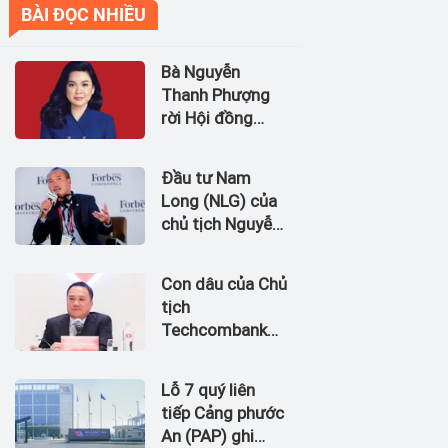
BÀI ĐỌC NHIỀU
Bà Nguyễn
Thanh Phượng
rời Hội đồng
quản trị Ngân
hàng Bản Việt
Đầu tư Nam
(BVBank)
Long (NLG) của
chủ tịch Nguyễn
Xuân Quang dự
kiến bán quỹ đất
Con dâu của Chủ
tại dự án
tịch
Waterpoint,
Techcombank
Izumi City
Hồ Hùng Anh
làm Chủ tịch
Lỗ 7 quý liên
Hãng Hàng
tiếp Cảng phước
không Hải Âu
An (PAP) ghi