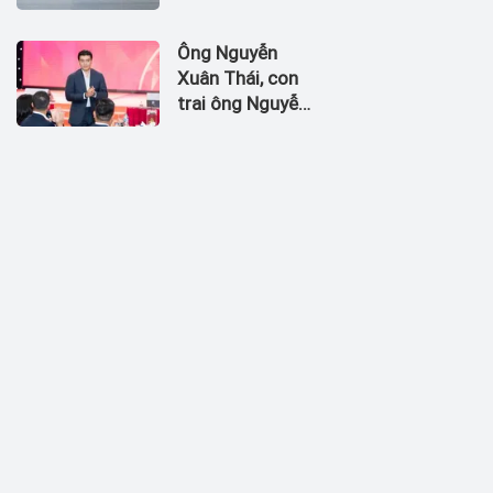
nhận dòng tiền
âm đến 1.674,5
Ông Nguyễn
tỷ đồng
Xuân Thái, con
trai ông Nguyễn
Đức Thụy vào
Hội đồng quản
trị Chứng khoán
LPBank