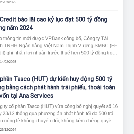
cho hệ thống trang trại khu vực miền Trung - Tây
 25/03/2025
yên.
Credit báo lãi cao kỷ lục đạt 500 tỷ đồng
ng năm 2024
o thông tin mới được VPBank công bố, Công ty Tài
nh TNHH Ngân hàng Việt Nam Thịnh Vượng SMBC (FE
it) ghi nhận lợi nhuận trước thuế hơn 500 tỷ đồng trong
2024. Như vậy, sau hai năm liên tiếp lỗ trên 3.000 tỷ
 14/02/2025
, công ty tài chính tiêu dùng lớn nhất Việt Nam đã có
rở lại.
phần Tasco (HUT) dự kiến huy động 500 tỷ
g bằng cách phát hành trái phiếu, thoái toàn
vốn tại Ana Services
g ty cổ phần Tasco (HUT) vừa công bố nghị quyết số 16
 23/12 thông qua phương án phát hành tối đa 500 trái
ếu riêng lẻ không chuyển đổi, không kèm chứng quyền,
tài sản bảo đảm và không phải khoản nợ thứ cấp của
 26/12/2024