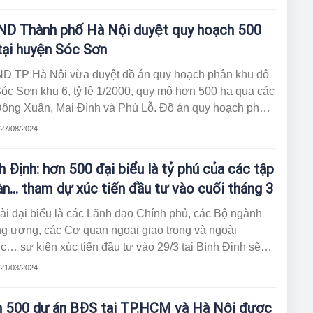
g ty năm 2024.
D Thành phố Hà Nội duyệt quy hoạch 500
tại huyện Sóc Sơn
D TP Hà Nội vừa duyệt đồ án quy hoạch phân khu đô
Sóc Sơn khu 6, tỷ lệ 1/2000, quy mô hơn 500 ha qua các
Đông Xuân, Mai Đình và Phù Lỗ. Đồ án quy hoạch phân
sẽ phân chia, xác định chức năng, chỉ tiêu sử dụng đất
 27/08/2024
các khu đất, công trình hạ tầng xã hội trong một khu vực
hị nhằm cụ thể hóa quy hoạch chung.
h Định: hơn 500 đại biểu là tỷ phú của các tập
n… tham dự xúc tiến đầu tư vào cuối tháng 3
i đại biểu là các Lãnh đạo Chính phủ, các Bộ ngành
ng ương, các Cơ quan ngoại giao trong và ngoài
… sự kiện xúc tiến đầu tư vào 29/3 tại Bình Định sẽ
hút hơn 500 đại biểu là các Tỷ phú, các Tập đoàn, các
 21/03/2024
 đầu tư đến từ các nước Trung Đông, UAE, EU, Mỹ,
ada, Hàn Quốc, Thái Lan…
 500 dự án BĐS tại TP.HCM và Hà Nội được