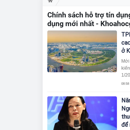
Chính sách hỗ trợ tín dụng
dụng mới nhất - Khoahoc
TPH
cao
ở K
Mới
kiến
1/2
Theo
08:58
quố
1.K1
Năm
Ngu
thu
để 