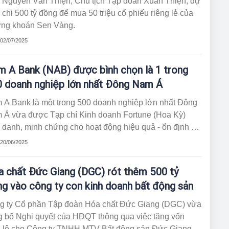
 Nguyễn Văn Thiện, Chủ tịch Tập đoàn Xuân Thiện, dự
 chi 500 tỷ đồng để mua 50 triệu cổ phiếu riêng lẻ của
ng khoán Sen Vàng.
 02/07/2025
 A Bank (NAB) được bình chọn là 1 trong
 doanh nghiệp lớn nhất Đông Nam Á
 A Bank là một trong 500 doanh nghiệp lớn nhất Đông
 Á vừa được Tạp chí Kinh doanh Fortune (Hoa Kỳ)
 danh, minh chứng cho hoạt động hiệu quả - ổn định –
h bạch của ngân hàng này. Để vào trong bảng xếp
 20/06/2025
g.
 chất Đức Giang (DGC) rót thêm 500 tỷ
g vào công ty con kinh doanh bất động sản
g ty Cổ phần Tập đoàn Hóa chất Đức Giang (DGC) vừa
g bố Nghị quyết của HĐQT thông qua việc tăng vốn
u lệ cho Công ty TNHH MTV Bất động sản Đức Giang,