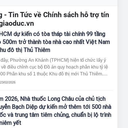
 - Tin Tức về Chính sách hỗ trợ tín
giaoduc.vn
CM dự kiến có tòa tháp tài chính 99 tầng
 500m trở thành tòa nhà cao nhất Việt Nam
hu đô thị Thủ Thiêm
 đây, Phường An Khánh (TPHCM) hiện tổ chức lấy ý
 về điều chỉnh cục bộ Đồ án quy hoạch phân khu tỷ lệ
000 Phân khu số 1 thuộc Khu đô thị mới Thủ Thiêm.
 dự thảo, có 9 lô đất xây dựng Trung tâm Tài chính
 23/02/2026
c tế Việt Nam tại TPHCM, ký hiệu từ 1.K1.2.HH đến
.10.HH, được đề xuất điều chỉnh tăng tầng cao tối đa.
 2026, Nhà thuốc Long Châu của chủ tịch
yễn Bạch Diệp dự kiến mở thêm tới 500 nhà
ốc và trung tâm tiêm chủng, chuẩn bị lộ trình
niêm yết