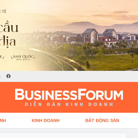
n
ÍNH
KINH DOANH
BẤT ĐỘNG SẢN