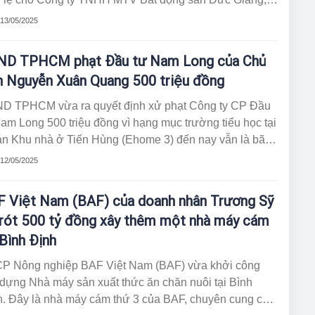
g ty con do Hóa chất Đức Giang sở hữu 100% vốn điều
 13/05/2025
ND TPHCM phạt Đầu tư Nam Long của Chủ
h Nguyễn Xuân Quang 500 triệu đồng
D TPHCM vừa ra quyết định xử phạt Công ty CP Đầu
am Long 500 triệu đồng vì hạng mục trường tiểu học tại
án Khu nhà ở Tiến Hùng (Ehome 3) đến nay vẫn là bãi
trống.
 12/05/2025
 Việt Nam (BAF) của doanh nhân Trương Sỹ
rót 500 tỷ đồng xây thêm một nhà máy cám
 Bình Định
P Nông nghiệp BAF Việt Nam (BAF) vừa khởi công
dựng Nhà máy sản xuất thức ăn chăn nuôi tại Bình
h. Đây là nhà máy cám thứ 3 của BAF, chuyên cung cấp