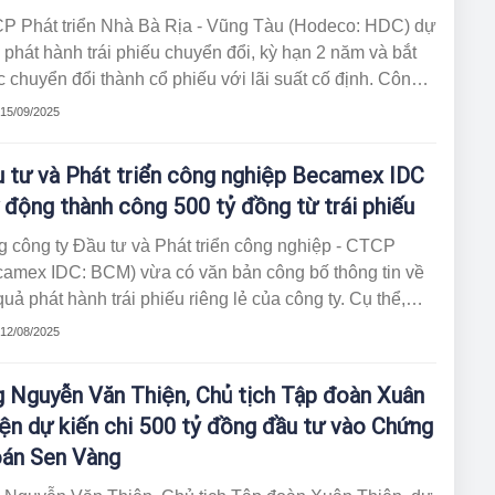
P Phát triển Nhà Bà Rịa - Vũng Tàu (Hodeco: HDC) dự
 phát hành trái phiếu chuyển đổi, kỳ hạn 2 năm và bắt
 chuyển đổi thành cổ phiếu với lãi suất cố định. Công
ự kiến huy động 500 tỷ đồng thông qua hình thức phát
 15/09/2025
 trái phiếu cho cổ đông hiện hữu.
 tư và Phát triển công nghiệp Becamex IDC
 động thành công 500 tỷ đồng từ trái phiếu
 công ty Đầu tư và Phát triển công nghiệp - CTCP
camex IDC: BCM) vừa có văn bản công bố thông tin về
quả phát hành trái phiếu riêng lẻ của công ty. Cụ thể,
 6/8/2025 đã phát hành thanh công 5.000 trái phiếu mã
 12/08/2025
H12501 ra thị trường trong nước.
 Nguyễn Văn Thiện, Chủ tịch Tập đoàn Xuân
ện dự kiến chi 500 tỷ đồng đầu tư vào Chứng
án Sen Vàng