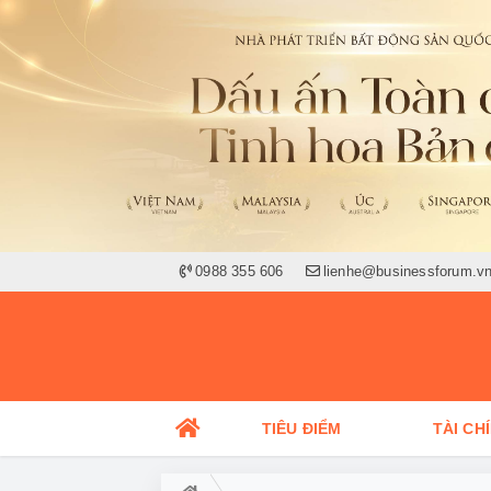
0988 355 606
lienhe@businessforum.v
TIÊU ĐIỂM
TÀI CH