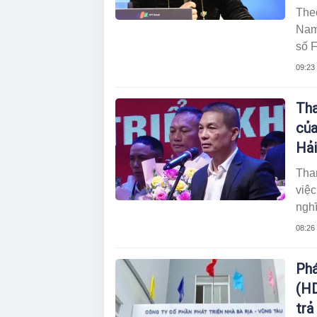
The
Nam,
số F
năm
09:23
năm 
Tron
Tha
trư
của
Hải
Than
việc
nghĩ
Tây
08:26
đườ
Phá
(HD
trả