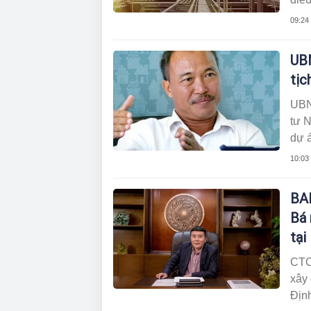
côn
09:24
lệ.
UB
tịc
UBN
tư N
dự 
đất 
10:03
BAF
Bá 
tại
CTC
xây 
Địn