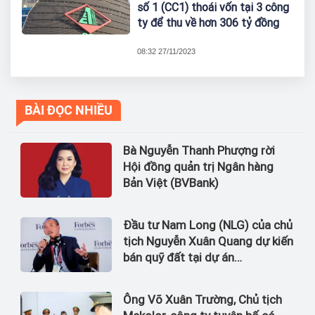
số 1 (CC1) thoái vốn tại 3 công
ty để thu về hơn 306 tỷ đồng
08:32 27/11/2023
BÀI ĐỌC NHIỀU
Bà Nguyễn Thanh Phượng rời
Hội đồng quản trị Ngân hàng
Bản Việt (BVBank)
Đầu tư Nam Long (NLG) của chủ
tịch Nguyễn Xuân Quang dự kiến
bán quỹ đất tại dự án
Waterpoint, Izumi City
Ông Võ Xuân Trường, Chủ tịch