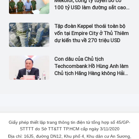
Mekolor, công ty tuyên bố có
100 tỷ USD làm đường sắt cao
tốc Bắc Nam bị bắt
Tập đoàn Keppel thoái toàn bộ
vốn tại Empire City ở Thủ Thiêm
dự kiến thu về 270 triệu USD
Con dâu của Chủ tịch
Techcombank Hồ Hùng Anh làm
Chủ tịch Hãng Hàng không Hải
Âu
Giấy phép thiết lập trang thông tin điện tử tổng hợp số 45/GP-
STTTT do Sở TT&TT TP.HCM cấp ngày 3/11/2020
Địa chỉ: 16J5, đường DN12, Khu phố 4, Khu dân cư An Sương,