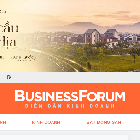
n
ÍNH
KINH DOANH
BẤT ĐỘNG SẢN