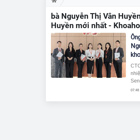
bà Nguyễn Thị Vân Huyền 
Huyền mới nhất - Khoaho
Ông
Ngu
kho
CTC
nhiệ
Sen
thà
07:48