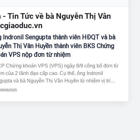
- Tin Tức về bà Nguyễn Thị Vân
cgiaoduc.vn
 Indronil Sengupta thành viên HĐQT và bà
yễn Thị Vân Huyền thành viên BKS Chứng
án VPS nộp đơn từ nhiệm
P Chứng khoán VPS (VPS) ngày 8/9 công bố đơn từ
m của 2 lãnh đạo cấp cao. Cụ thể, ông Indronil
gupta và bà Nguyễn Thị Vân Huyền từ nhiệm vị trí
nh viên HĐQT VPS vì lý do cá nhân.
 09/09/2025