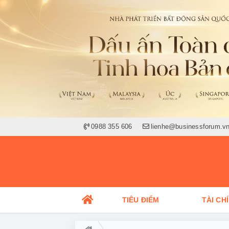
0988 355 606
lienhe@businessforum.v
TIÊU ĐIỂM
TÀI CH