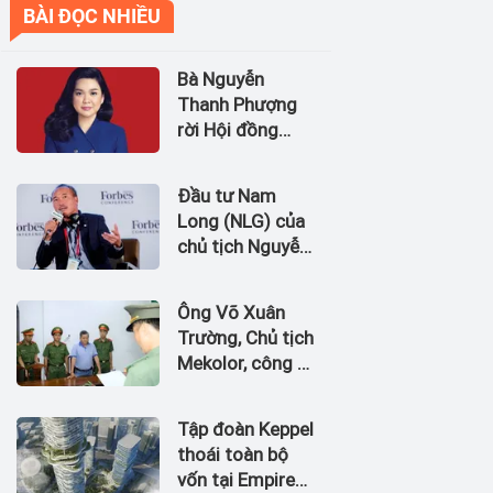
BÀI ĐỌC NHIỀU
Bà Nguyễn
Thanh Phượng
rời Hội đồng
quản trị Ngân
hàng Bản Việt
Đầu tư Nam
(BVBank)
Long (NLG) của
chủ tịch Nguyễn
Xuân Quang dự
kiến bán quỹ đất
Ông Võ Xuân
tại dự án
Trường, Chủ tịch
Waterpoint,
Mekolor, công ty
Izumi City
tuyên bố có 100
tỷ USD làm
Tập đoàn Keppel
đường sắt cao
thoái toàn bộ
tốc Bắc Nam bị
vốn tại Empire
bắt