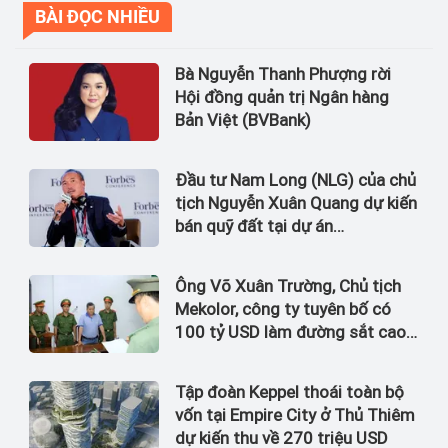
BÀI ĐỌC NHIỀU
Bà Nguyễn Thanh Phượng rời
Hội đồng quản trị Ngân hàng
Bản Việt (BVBank)
Đầu tư Nam Long (NLG) của chủ
tịch Nguyễn Xuân Quang dự kiến
bán quỹ đất tại dự án
Waterpoint, Izumi City
Ông Võ Xuân Trường, Chủ tịch
Mekolor, công ty tuyên bố có
100 tỷ USD làm đường sắt cao
tốc Bắc Nam bị bắt
Tập đoàn Keppel thoái toàn bộ
vốn tại Empire City ở Thủ Thiêm
dự kiến thu về 270 triệu USD