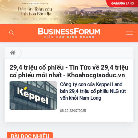
29,4 triệu cổ phiếu - Tin Tức về 29,4 triệu
cổ phiếu mới nhất - Khoahocgiaoduc.vn
Công ty con của Keppel Land
bán 29,4 triệu cổ phiếu NLG rút
vốn khỏi Nam Long
08:12 22/07/2025
BÀI ĐỌC NHIỀU