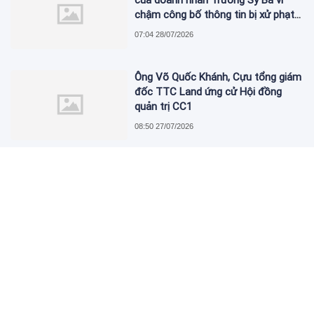
của doanh nhân Trương Sỹ Bá vì
chậm công bố thông tin bị xử phạt
thuế
07:04 28/07/2026
Ông Võ Quốc Khánh, Cựu tổng giám
đốc TTC Land ứng cử Hội đồng
quản trị CC1
08:50 27/07/2026
Ông Nguyễn Lê Quốc Anh làm Chủ
tịch Eximbank
08:41 27/07/2026
Quý II, Sài Gòn Công Thương,
Saigonbank (SGB) lỗ sau thuế hơn
34 tỷ đồng
08:07 27/07/2026