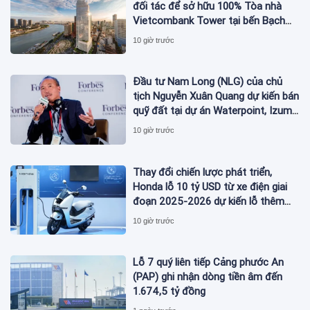
đối tác để sở hữu 100% Tòa nhà
Vietcombank Tower tại bến Bạch
Đằng
10 giờ trước
Đầu tư Nam Long (NLG) của chủ
tịch Nguyễn Xuân Quang dự kiến bán
quỹ đất tại dự án Waterpoint, Izumi
City
10 giờ trước
Thay đổi chiến lược phát triển,
Honda lỗ 10 tỷ USD từ xe điện giai
đoạn 2025-2026 dự kiến lỗ thêm
3,3 tỷ USD giai đoạn 2026-2027
10 giờ trước
Lỗ 7 quý liên tiếp Cảng phước An
(PAP) ghi nhận dòng tiền âm đến
1.674,5 tỷ đồng