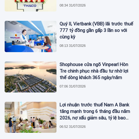
08:34 31/07/2026
Quý II, Vietbank (VBB) lãi trước thuế
777 tỷ đồng gần gấp 3 lần so với
cùng kỳ
08:13 31/07/2026
Shophouse cửa ngõ Vinpearl Hòn
Tre chinh phục nhà đầu tư nhờ lợi
thế dòng khách 365 ngày/năm
07:06 31/07/2026
Lợi nhuận trước thuế Nam A Bank
tăng mạnh trong 6 tháng đầu năm
2026, nợ xấu giảm sâu, tỷ lệ bao
phủ nợ xấu tăng vượt trội
06:52 31/07/2026