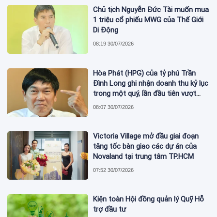
Chủ tịch Nguyễn Đức Tài muốn mua
1 triệu cổ phiếu MWG của Thế Giới
Di Động
08:19 30/07/2026
Hòa Phát (HPG) của tỷ phú Trần
Đình Long ghi nhận doanh thu kỷ lục
trong một quý, lần đầu tiên vượt
mức 2 tỷ USD
08:07 30/07/2026
Victoria Village mở đầu giai đoạn
tăng tốc bàn giao các dự án của
Novaland tại trung tâm TP.HCM
07:52 30/07/2026
Kiện toàn Hội đồng quản lý Quỹ Hỗ
trợ đầu tư