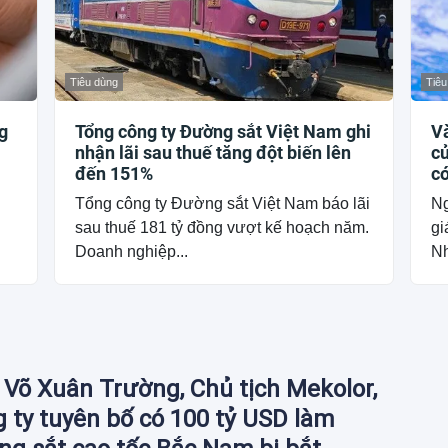
Tiêu dùng
Tiêu
g
Tổng công ty Đường sắt Việt Nam ghi
V
nhận lãi sau thuế tăng đột biến lên
củ
đến 151%
có
c
Tổng công ty Đường sắt Việt Nam báo lãi
Ng
g
sau thuế 181 tỷ đồng vượt kế hoạch năm.
gi
Doanh nghiệp...
Nh
Võ Xuân Trường, Chủ tịch Mekolor,
 ty tuyên bố có 100 tỷ USD làm