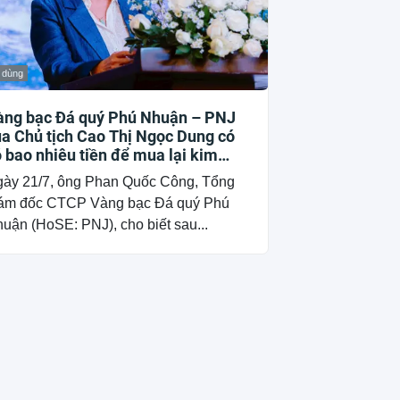
 dùng
àng bạc Đá quý Phú Nhuận – PNJ
a Chủ tịch Cao Thị Ngọc Dung có
 bao nhiêu tiền để mua lại kim
ương?
ày 21/7, ông Phan Quốc Công, Tổng
ám đốc CTCP Vàng bạc Đá quý Phú
uận (HoSE: PNJ), cho biết sau...