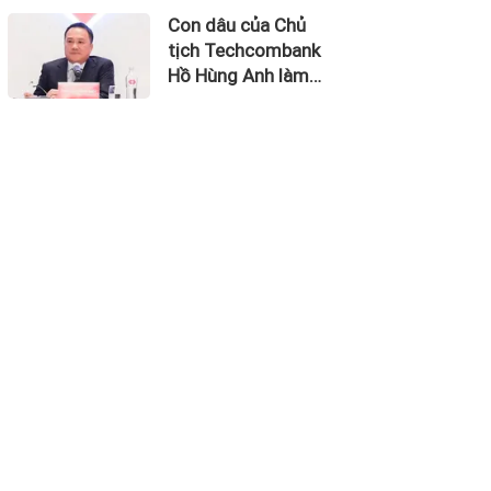
thu về 270 triệu
Con dâu của Chủ
USD
tịch Techcombank
Hồ Hùng Anh làm
Chủ tịch Hãng
Hàng không Hải Âu