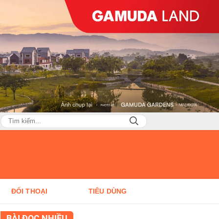
ĐỐI THOẠI
TIÊU DÙNG
BÀI ĐỌC NHIỀU