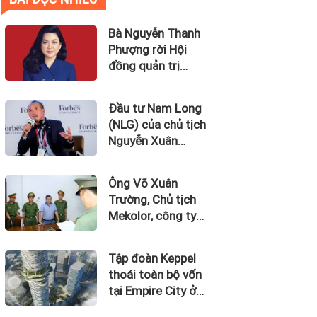
Bà Nguyễn Thanh
Phượng rời Hội
đồng quản trị
Ngân hàng Bản
Việt (BVBank)
Đầu tư Nam Long
(NLG) của chủ tịch
Nguyễn Xuân
Quang dự kiến bán
quỹ đất tại dự án
Ông Võ Xuân
Waterpoint, Izumi
Trường, Chủ tịch
City
Mekolor, công ty
tuyên bố có 100 tỷ
USD làm đường
Tập đoàn Keppel
sắt cao tốc Bắc
thoái toàn bộ vốn
Nam bị bắt
tại Empire City ở
Thủ Thiêm dự kiến