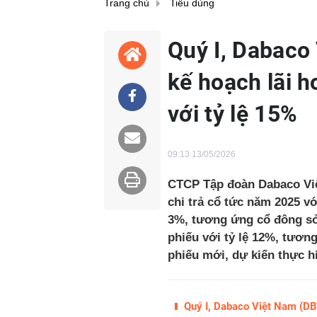
Trang chủ
Tiêu dùng
Quý I, Dabaco
kế hoạch lãi h
với tỷ lệ 15%
09:13 13/05/2026
CTCP Tập đoàn Dabaco Việ
chi trả cổ tức năm 2025 vớ
3%, tương ứng cổ đông sở
phiếu với tỷ lệ 12%, tươn
phiếu mới, dự kiến thực hi
Quý I, Dabaco Việt Nam (DBC