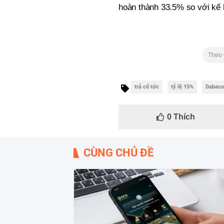
hoàn thành 33.5% so với kế
Theo
trả cổ tức
tỷ lệ 15%
Dabaco
0
Thích
CÙNG CHỦ ĐỀ