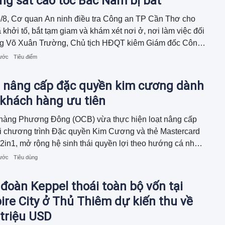
g sắt cao tốc Bắc Nam bị bắt
/8, Cơ quan An ninh điều tra Công an TP Cần Thơ cho
ã khởi tố, bắt tạm giam và khám xét nơi ở, nơi làm việc đối
ng Võ Xuân Trường, Chủ tịch HĐQT kiêm Giám đốc Công
Mekolor.
rước
Tiêu điểm
 nâng cấp đặc quyền kim cương dành
 khách hàng ưu tiên
hàng Phương Đông (OCB) vừa thực hiện loạt nâng cấp
i chương trình Đặc quyền Kim Cương và thẻ Mastercard
2in1, mở rộng hệ sinh thái quyền lợi theo hướng cá nhân
 gắn với điểm chạm trong từng khoảnh khắc sống. Hoạt
rước
Tiêu dùng
ày cho thấy định hướng phát triển dịch vụ khách hàng ưu
hông chỉ tập trung vào quản lý tài sản mà còn đồng hành
đoàn Keppel thoái toàn bộ vốn tại
hách hàng trên hành trình nâng cao trải nghiệm.
re City ở Thủ Thiêm dự kiến thu về
triệu USD