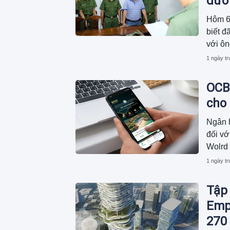
đườn
Hôm 6
biết đ
với ô
ty CP 
1 ngày t
OCB
cho
Ngân 
đối vớ
Wolrd 
hóa và
1 ngày t
động n
tiên k
Tập 
cùng k
Empi
270 