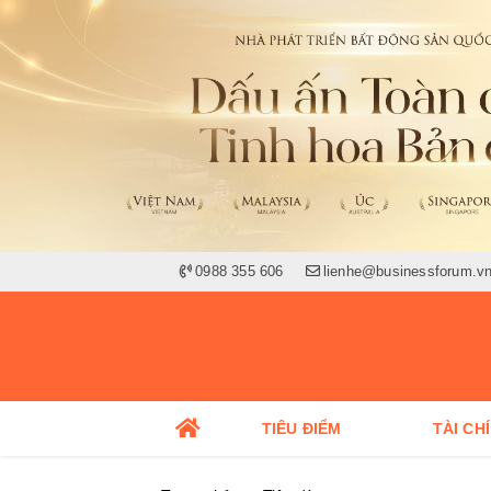
0988 355 606
lienhe@businessforum.v
TIÊU ĐIỂM
TÀI CH