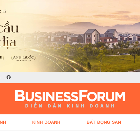
n
ÍNH
KINH DOANH
BẤT ĐỘNG SẢN