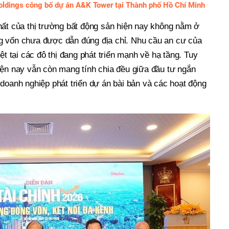
ldings công bố dự án A&K Tower tại Thành phố Hồ Chí Minh
hất của thị trường bất động sản hiện nay không nằm ở
g vốn chưa được dẫn đúng địa chỉ. Nhu cầu an cư của
ệt tại các đô thị đang phát triển mạnh về hạ tầng. Tuy
iện nay vẫn còn mang tính chia đều giữa đầu tư ngắn
doanh nghiệp phát triển dự án bài bản và các hoạt động