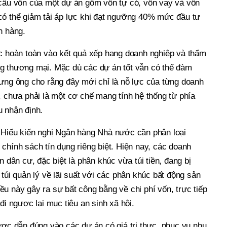
 cấu vốn của một dự án gồm vốn tự có, vốn vay và vốn
có thể giảm tải áp lực khi đạt ngưỡng 40% mức đầu tư
h hàng.
ộc hoàn toàn vào kết quả xếp hạng doanh nghiệp và thẩm
g thương mại. Mặc dù các dự án tốt vẫn có thể đàm
hưng ông cho rằng đây mới chỉ là nỗ lực của từng doanh
, chưa phải là một cơ chế mang tính hệ thống từ phía
u nhận định.
 Hiếu kiến nghị Ngân hàng Nhà nước cần phân loại
chính sách tín dụng riêng biệt. Hiện nay, các doanh
n dân cư, đặc biệt là phân khúc vừa túi tiền, đang bị
 túi quản lý về lãi suất với các phân khúc bất động sản
u này gây ra sự bất công bằng về chi phí vốn, trực tiếp
đi ngược lại mục tiêu an sinh xã hội.
ược dẫn đúng vào các dự án có giá trị thực, phục vụ nhu