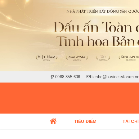
0988 355 606
lienhe@businessforum.v
TIÊU ĐIỂM
TÀI CH