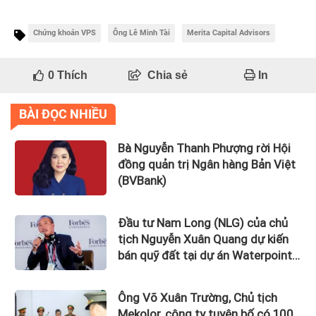
Chứng khoán VPS
Ông Lê Minh Tài
Merita Capital Advisors
0
Thích
Chia sẻ
In
BÀI ĐỌC NHIỀU
Bà Nguyễn Thanh Phượng rời Hội
đồng quản trị Ngân hàng Bản Việt
(BVBank)
Đầu tư Nam Long (NLG) của chủ
tịch Nguyễn Xuân Quang dự kiến
bán quỹ đất tại dự án Waterpoint,
Izumi City
Ông Võ Xuân Trường, Chủ tịch
Mekolor, công ty tuyên bố có 100