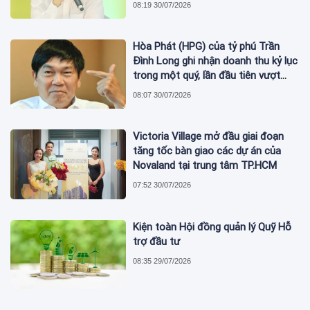
08:19 30/07/2026
Hòa Phát (HPG) của tỷ phú Trần
Đình Long ghi nhận doanh thu kỷ lục
trong một quý, lần đầu tiên vượt
mức 2 tỷ USD
08:07 30/07/2026
Victoria Village mở đầu giai đoạn
tăng tốc bàn giao các dự án của
Novaland tại trung tâm TP.HCM
07:52 30/07/2026
Kiện toàn Hội đồng quản lý Quỹ Hỗ
trợ đầu tư
08:35 29/07/2026