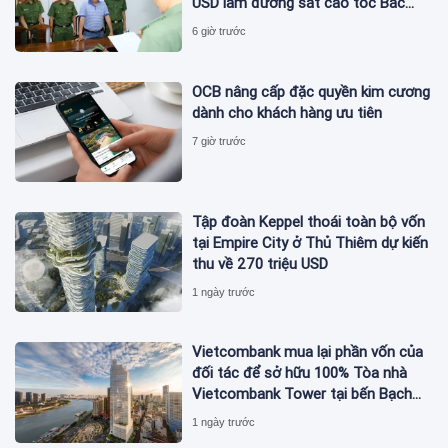
USD làm đường sắt cao tốc Bắc
Nam bị bắt
6 giờ trước
OCB nâng cấp đặc quyền kim cương
dành cho khách hàng ưu tiên
7 giờ trước
Tập đoàn Keppel thoái toàn bộ vốn
tại Empire City ở Thủ Thiêm dự kiến
thu về 270 triệu USD
1 ngày trước
Vietcombank mua lại phần vốn của
đối tác để sở hữu 100% Tòa nhà
Vietcombank Tower tại bến Bạch
Đằng
1 ngày trước