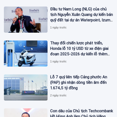
Đầu tư Nam Long (NLG) của chủ
tịch Nguyễn Xuân Quang dự kiến bán
quỹ đất tại dự án Waterpoint, Izumi
City
1 ngày trước
Thay đổi chiến lược phát triển,
Honda lỗ 10 tỷ USD từ xe điện giai
đoạn 2025-2026 dự kiến lỗ thêm
3,3 tỷ USD giai đoạn 2026-2027
1 ngày trước
Lỗ 7 quý liên tiếp Cảng phước An
(PAP) ghi nhận dòng tiền âm đến
1.674,5 tỷ đồng
2 ngày trước
Con dâu của Chủ tịch Techcombank
Hồ Hùng Anh làm Chủ tịch Hãng