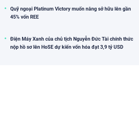
Quỹ ngoại Platinum Victory muốn nâng sở hữu lên gần
45% vốn REE
Điện Máy Xanh của chủ tịch Nguyễn Đức Tài chính thức
nộp hồ sơ lên HoSE dự kiến vốn hóa đạt 3,9 tỷ USD
Doanh nghiệp dẫn dắt: Mảnh ghép tạo nên sức mạnh
của những nền kinh tế hàng đầu thế giới
Doanh nhân