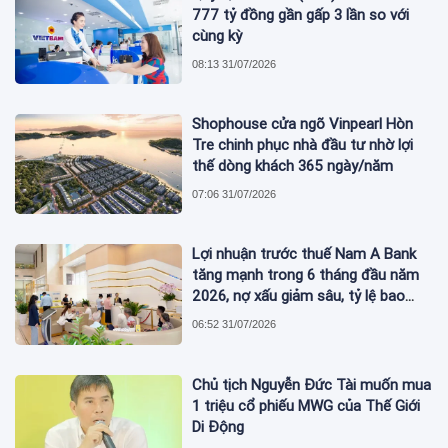
777 tỷ đồng gần gấp 3 lần so với
cùng kỳ
08:13 31/07/2026
Shophouse cửa ngõ Vinpearl Hòn
Tre chinh phục nhà đầu tư nhờ lợi
thế dòng khách 365 ngày/năm
07:06 31/07/2026
Lợi nhuận trước thuế Nam A Bank
tăng mạnh trong 6 tháng đầu năm
2026, nợ xấu giảm sâu, tỷ lệ bao
phủ nợ xấu tăng vượt trội
06:52 31/07/2026
Chủ tịch Nguyễn Đức Tài muốn mua
1 triệu cổ phiếu MWG của Thế Giới
Di Động