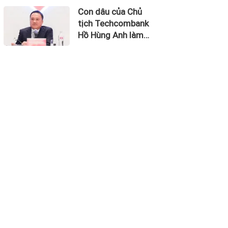
thu về 270 triệu
Con dâu của Chủ
USD
tịch Techcombank
Hồ Hùng Anh làm
Chủ tịch Hãng
Hàng không Hải Âu