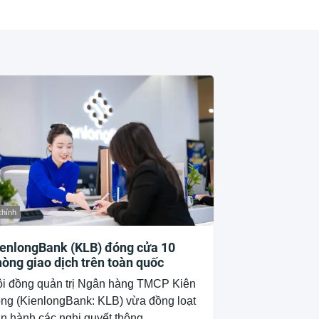
chính
ienlongBank (KLB) đóng cửa 10
òng giao dịch trên toàn quốc
i đồng quản trị Ngân hàng TMCP Kiên
ng (KienlongBank: KLB) vừa đồng loạt
n hành các nghị quyết thông...