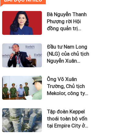
Bà Nguyễn Thanh
Phượng rời Hội
đồng quản trị
Ngân hàng Bản
Việt (BVBank)
Đầu tư Nam Long
(NLG) của chủ tịch
Nguyễn Xuân
Quang dự kiến bán
quỹ đất tại dự án
Ông Võ Xuân
Waterpoint, Izumi
Trường, Chủ tịch
City
Mekolor, công ty
tuyên bố có 100 tỷ
USD làm đường
Tập đoàn Keppel
sắt cao tốc Bắc
thoái toàn bộ vốn
Nam bị bắt
tại Empire City ở
Thủ Thiêm dự kiến