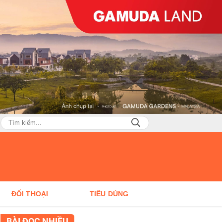
ĐỐI THOẠI
TIÊU DÙNG
BÀI ĐỌC NHIỀU