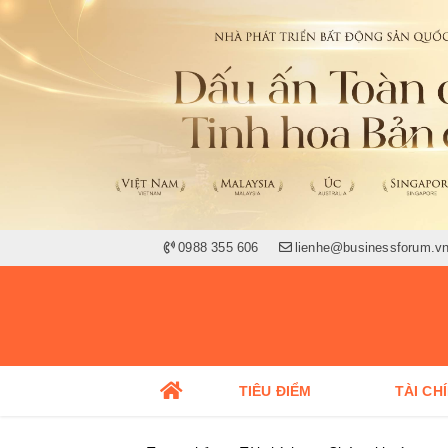
0988 355 606
lienhe@businessforum.v
TIÊU ĐIỂM
TÀI CH