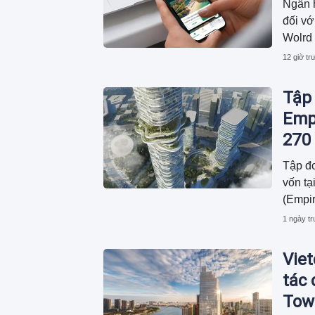
Ngân 
đối vớ
Wolrd 
hóa và
12 giờ tr
động n
tiên k
Tập 
cùng k
Empi
270 
Tập đo
vốn t
(Empir
Thủ Th
1 ngày t
USD.
Vie
tác
Tow