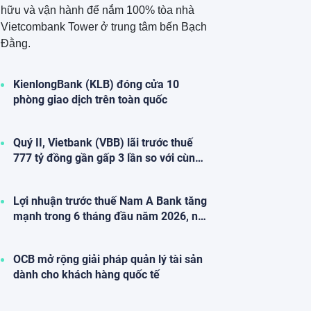
hữu và vận hành để nắm 100% tòa nhà
Vietcombank Tower ở trung tâm bến Bạch
Đằng.
KienlongBank (KLB) đóng cửa 10
phòng giao dịch trên toàn quốc
Quý II, Vietbank (VBB) lãi trước thuế
777 tỷ đồng gần gấp 3 lần so với cùng
kỳ
Lợi nhuận trước thuế Nam A Bank tăng
mạnh trong 6 tháng đầu năm 2026, nợ
xấu giảm sâu, tỷ lệ bao phủ nợ xấu
tăng vượt trội
OCB mở rộng giải pháp quản lý tài sản
dành cho khách hàng quốc tế