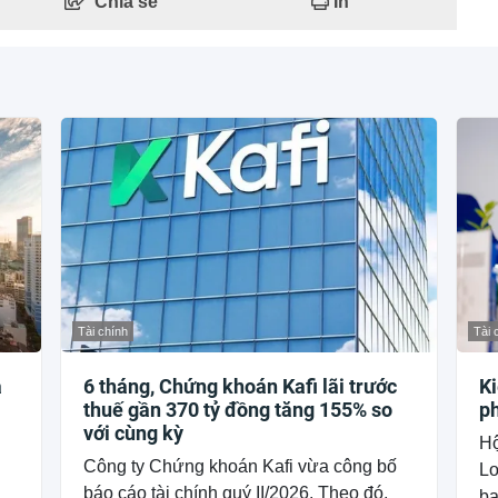
Chia sẻ
In
Tài chính
Tài 
a
6 tháng, Chứng khoán Kafi lãi trước
K
thuế gần 370 tỷ đồng tăng 155% so
ph
với cùng kỳ
Hộ
Công ty Chứng khoán Kafi vừa công bố
Lo
báo cáo tài chính quý II/2026. Theo đó,
ba