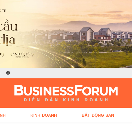
n
ÍNH
KINH DOANH
BẤT ĐỘNG SẢN