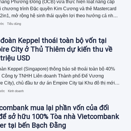
hàng Phương Đông (OCB) vừa thực hiện loạt nâng cấp
i chương trình Đặc quyền Kim Cương và thẻ Mastercard
2in1, mở rộng hệ sinh thái quyền lợi theo hướng cá nhân
 gắn với điểm chạm trong từng khoảnh khắc sống. Hoạt
ước
Tiêu dùng
ày cho thấy định hướng phát triển dịch vụ khách hàng ưu
hông chỉ tập trung vào quản lý tài sản mà còn đồng hành
đoàn Keppel thoái toàn bộ vốn tại
hách hàng trên hành trình nâng cao trải nghiệm.
re City ở Thủ Thiêm dự kiến thu về
triệu USD
àn Keppel (Singapore) thông báo sẽ thoái toàn bộ 40%
ại Công ty TNHH Liên doanh Thành phố Đế Vương
e City), chủ đầu tư dự án Empire City tại Khu đô thị mới
iêm (TP. HCM) với tổng giá trị giao dịch khoảng 270 triệu
rước
Kinh doanh
tcombank mua lại phần vốn của đối
 để sở hữu 100% Tòa nhà Vietcombank
er tại bến Bạch Đằng