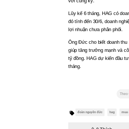
với cùng kỳ.
Lũy kế 6 tháng, HAG có doan
đó tính đến 30/6, doanh nghi
lợi nhuận chưa phân phối.
Ông Đức cho biết doanh thu 
giúp tăng trưởng mạnh và cô
tỷ đồng. HAG dự kiến đầu tư
tháng.
Theo
đoàn nguyên đức
hag
mua 