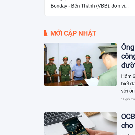
Bonday - Bến Thành (VBB), đơn vị...
MỚI CẬP NHẬT
Ông 
công
đườn
Hôm 6
biết đ
với ô
ty CP 
11 giờ tr
OCB
cho