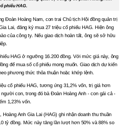
 cổ phiếu HAG.
ng Đoàn Hoàng Nam, con trai Chủ tịch Hội đồng quản trị
ia Lai, đăng ký mua 27 triệu cổ phiếu HAG. Hiện ông
o của công ty. Nếu giao dịch hoàn tất, ông sẽ sở hữu
iệp.
 phiếu HAG ở ngưỡng 16.200 đồng. Với mức giá này, ông
đồng để mua số cổ phiếu mong muốn. Giao dịch dự kiến
theo phương thức thỏa thuận hoặc khớp lệnh.
riệu cổ phiếu HAG, tương ứng 31,2% vốn, trị giá hơn
 người con, trong đó bà Đoàn Hoàng Anh - con gái cả -
hiếm 1,23% vốn.
I, Hoàng Anh Gia Lai (HAG) ghi nhận doanh thu thuần
 510 tỷ đồng. Mức này tăng lần lượt hơn 50% và 88% so