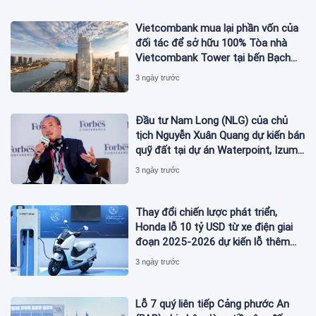
Vietcombank mua lại phần vốn của
đối tác để sở hữu 100% Tòa nhà
Vietcombank Tower tại bến Bạch
Đằng
3 ngày trước
Đầu tư Nam Long (NLG) của chủ
tịch Nguyễn Xuân Quang dự kiến bán
quỹ đất tại dự án Waterpoint, Izumi
City
3 ngày trước
Thay đổi chiến lược phát triển,
Honda lỗ 10 tỷ USD từ xe điện giai
đoạn 2025-2026 dự kiến lỗ thêm
3,3 tỷ USD giai đoạn 2026-2027
3 ngày trước
Lỗ 7 quý liên tiếp Cảng phước An