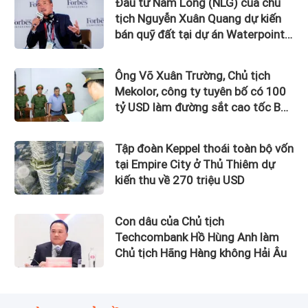
Đầu tư Nam Long (NLG) của chủ
tịch Nguyễn Xuân Quang dự kiến
bán quỹ đất tại dự án Waterpoint,
Izumi City
Ông Võ Xuân Trường, Chủ tịch
Mekolor, công ty tuyên bố có 100
tỷ USD làm đường sắt cao tốc Bắc
Nam bị bắt
Tập đoàn Keppel thoái toàn bộ vốn
tại Empire City ở Thủ Thiêm dự
kiến thu về 270 triệu USD
Con dâu của Chủ tịch
Techcombank Hồ Hùng Anh làm
Chủ tịch Hãng Hàng không Hải Âu