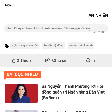
nay.
AN NHIÊN
Theo
Chuyên trang kinh doanh tiêu dùng Thương gia Online
Copy link
Ngân hàng Nhà nước
16 triệu tỷ đồng
rót vào nền kinh tế
2
Thích
Chia sẻ
In
BÀI ĐỌC NHIỀU
Bà Nguyễn Thanh Phượng rời Hội
đồng quản trị Ngân hàng Bản Việt
(BVBank)