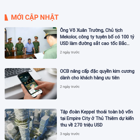
MỚI CẬP NHẬT
Ông Võ Xuân Trường, Chủ tịch
Mekolor, công ty tuyên bố có 100 tỷ
USD làm đường sắt cao tốc Bắc
Nam bị bắt
2 ngày trước
OCB nâng cấp đặc quyền kim cương
dành cho khách hàng ưu tiên
2 ngày trước
Tập đoàn Keppel thoái toàn bộ vốn
tại Empire City ở Thủ Thiêm dự kiến
thu về 270 triệu USD
3 ngày trước