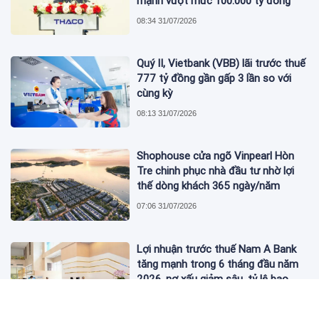
mạnh vượt mức 100.000 tỷ đồng
08:34 31/07/2026
Quý II, Vietbank (VBB) lãi trước thuế
777 tỷ đồng gần gấp 3 lần so với
cùng kỳ
08:13 31/07/2026
Shophouse cửa ngõ Vinpearl Hòn
Tre chinh phục nhà đầu tư nhờ lợi
thế dòng khách 365 ngày/năm
07:06 31/07/2026
Lợi nhuận trước thuế Nam A Bank
tăng mạnh trong 6 tháng đầu năm
2026, nợ xấu giảm sâu, tỷ lệ bao
phủ nợ xấu tăng vượt trội
06:52 31/07/2026