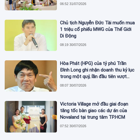
phủ nợ xấu tăng vượt trội
06:52 31/07/2026
Chủ tịch Nguyễn Đức Tài muốn mua
1 triệu cổ phiếu MWG của Thế Giới
Di Động
08:19 30/07/2026
Hòa Phát (HPG) của tỷ phú Trần
Đình Long ghi nhận doanh thu kỷ lục
trong một quý, lần đầu tiên vượt
mức 2 tỷ USD
08:07 30/07/2026
Victoria Village mở đầu giai đoạn
tăng tốc bàn giao các dự án của
Novaland tại trung tâm TP.HCM
07:52 30/07/2026