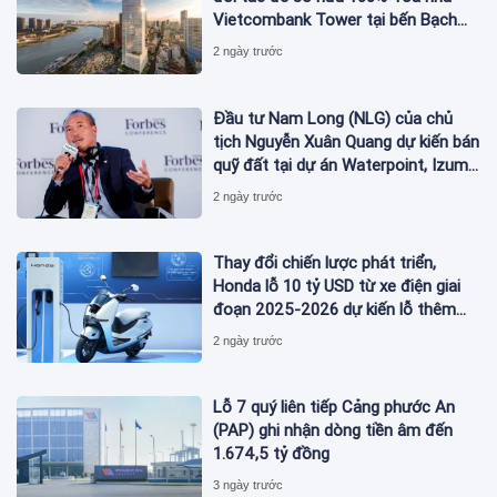
Vietcombank Tower tại bến Bạch
Đằng
2 ngày trước
Đầu tư Nam Long (NLG) của chủ
tịch Nguyễn Xuân Quang dự kiến bán
quỹ đất tại dự án Waterpoint, Izumi
City
2 ngày trước
Thay đổi chiến lược phát triển,
Honda lỗ 10 tỷ USD từ xe điện giai
đoạn 2025-2026 dự kiến lỗ thêm
3,3 tỷ USD giai đoạn 2026-2027
2 ngày trước
Lỗ 7 quý liên tiếp Cảng phước An
(PAP) ghi nhận dòng tiền âm đến
1.674,5 tỷ đồng
3 ngày trước