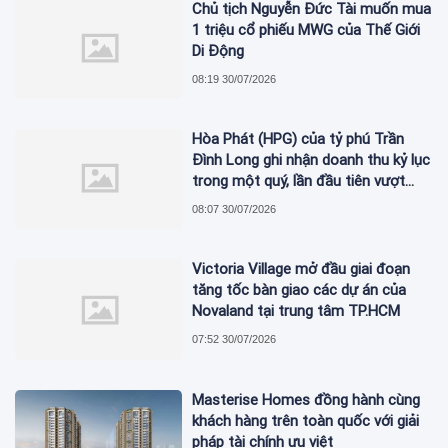
Chủ tịch Nguyễn Đức Tài muốn mua
1 triệu cổ phiếu MWG của Thế Giới
Di Động
08:19 30/07/2026
Hòa Phát (HPG) của tỷ phú Trần
Đình Long ghi nhận doanh thu kỷ lục
trong một quý, lần đầu tiên vượt
mức 2 tỷ USD
08:07 30/07/2026
Victoria Village mở đầu giai đoạn
tăng tốc bàn giao các dự án của
Novaland tại trung tâm TP.HCM
07:52 30/07/2026
Masterise Homes đồng hành cùng
khách hàng trên toàn quốc với giải
pháp tài chính ưu việt