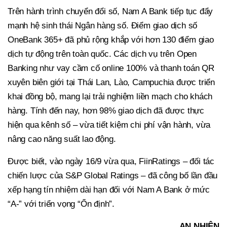
Trên hành trình chuyển đổi số, Nam A Bank tiếp tục đẩy
mạnh hệ sinh thái Ngân hàng số. Điểm giao dịch số
OneBank 365+ đã phủ rộng khắp với hơn 130 điểm giao
dịch tự động trên toàn quốc. Các dịch vụ trên Open
Banking như vay cầm cố online 100% và thanh toán QR
xuyên biên giới tại Thái Lan, Lào, Campuchia được triển
khai đồng bộ, mang lại trải nghiệm liền mạch cho khách
hàng. Tính đến nay, hơn 98% giao dịch đã được thực
hiện qua kênh số – vừa tiết kiệm chi phí vận hành, vừa
nâng cao năng suất lao động.
Được biết, vào ngày 16/9 vừa qua, FiinRatings – đối tác
chiến lược của S&P Global Ratings – đã công bố lần đầu
xếp hạng tín nhiệm dài hạn đối với Nam A Bank ở mức
“A-” với triển vọng “Ổn định”.
AN NHIÊN