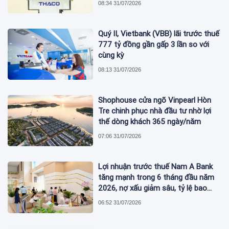
08:34 31/07/2026
Quý II, Vietbank (VBB) lãi trước thuế
777 tỷ đồng gần gấp 3 lần so với
cùng kỳ
08:13 31/07/2026
Shophouse cửa ngõ Vinpearl Hòn
Tre chinh phục nhà đầu tư nhờ lợi
thế dòng khách 365 ngày/năm
07:06 31/07/2026
Lợi nhuận trước thuế Nam A Bank
tăng mạnh trong 6 tháng đầu năm
2026, nợ xấu giảm sâu, tỷ lệ bao
phủ nợ xấu tăng vượt trội
06:52 31/07/2026