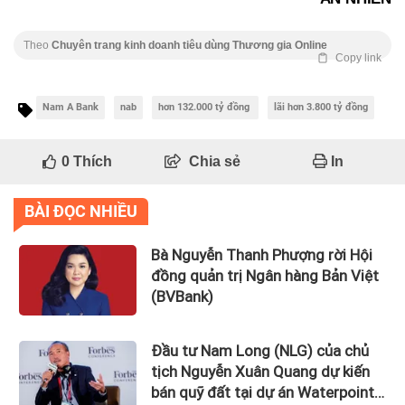
Theo
Chuyên trang kinh doanh tiêu dùng Thương gia Online
Copy link
Nam A Bank
nab
hơn 132.000 tỷ đồng
lãi hơn 3.800 tỷ đồng
0
Thích
Chia sẻ
In
BÀI ĐỌC NHIỀU
Bà Nguyễn Thanh Phượng rời Hội
đồng quản trị Ngân hàng Bản Việt
(BVBank)
Đầu tư Nam Long (NLG) của chủ
tịch Nguyễn Xuân Quang dự kiến
bán quỹ đất tại dự án Waterpoint,