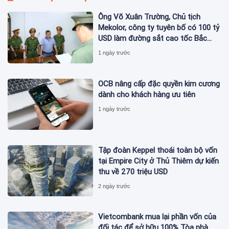
Ông Võ Xuân Trường, Chủ tịch
Mekolor, công ty tuyên bố có 100 tỷ
USD làm đường sắt cao tốc Bắc
Nam bị bắt
1 ngày trước
OCB nâng cấp đặc quyền kim cương
dành cho khách hàng ưu tiên
1 ngày trước
Tập đoàn Keppel thoái toàn bộ vốn
tại Empire City ở Thủ Thiêm dự kiến
thu về 270 triệu USD
2 ngày trước
Vietcombank mua lại phần vốn của
đối tác để sở hữu 100% Tòa nhà