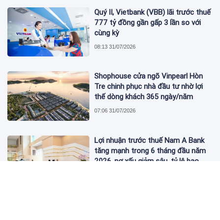
Quý II, Vietbank (VBB) lãi trước thuế
777 tỷ đồng gần gấp 3 lần so với
cùng kỳ
08:13 31/07/2026
Shophouse cửa ngõ Vinpearl Hòn
Tre chinh phục nhà đầu tư nhờ lợi
thế dòng khách 365 ngày/năm
07:06 31/07/2026
Lợi nhuận trước thuế Nam A Bank
tăng mạnh trong 6 tháng đầu năm
2026, nợ xấu giảm sâu, tỷ lệ bao
phủ nợ xấu tăng vượt trội
06:52 31/07/2026
Chủ tịch Nguyễn Đức Tài muốn mua
1 triệu cổ phiếu MWG của Thế Giới