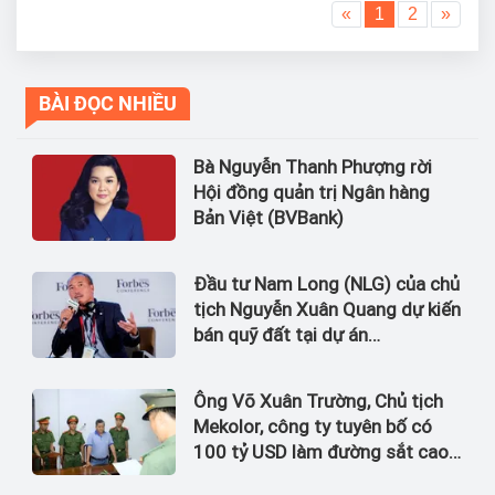
«
1
2
»
BÀI ĐỌC NHIỀU
Bà Nguyễn Thanh Phượng rời
Hội đồng quản trị Ngân hàng
Bản Việt (BVBank)
Đầu tư Nam Long (NLG) của chủ
tịch Nguyễn Xuân Quang dự kiến
bán quỹ đất tại dự án
Waterpoint, Izumi City
Ông Võ Xuân Trường, Chủ tịch
Mekolor, công ty tuyên bố có
100 tỷ USD làm đường sắt cao
tốc Bắc Nam bị bắt