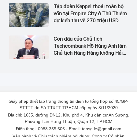
Tập đoàn Keppel thoái toàn bộ
vốn tại Empire City ở Thủ Thiêm
dự kiến thu về 270 triệu USD
Con dâu của Chủ tịch
Techcombank Hồ Hùng Anh làm
Chủ tịch Hãng Hàng không Hải
Âu
Giấy phép thiết lập trang thông tin điện tử tổng hợp số 45/GP-
STTTT do Sở TT&TT TP.HCM cấp ngày 3/11/2020
Địa chỉ: 16J5, đường DN12, Khu phố 4, Khu dân cư An Sương,
Phường Tân Hưng Thuận, Quận 12, TP.HCM
Điện thoại: 0988 355 606 - Email: tansg.le@gmail.com
Vận hành và Chịu trách nhiệm nội dung: Công ty Cổ phần