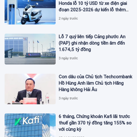
Honda lỗ 10 tỷ USD từ xe điện giai
đoạn 2025-2026 dự kiến lỗ thêm
3,3 tỷ USD giai đoạn 2026-2027
2 ngày trước
Lỗ 7 quý liên tiếp Cảng phước An
(PAP) ghi nhận dòng tiền âm đến
1.674,5 tỷ đồng
3 ngày trước
Con dâu của Chủ tịch Techcombank
Hồ Hùng Anh làm Chủ tịch Hãng
Hàng không Hải Âu
3 ngày trước
6 tháng, Chứng khoán Kafi lãi trước
thuế gần 370 tỷ đồng tăng 155% so
với cùng kỳ