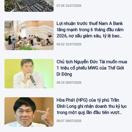
07:06 31/07/2026
Lợi nhuận trước thuế Nam A Bank
tăng mạnh trong 6 tháng đầu năm
2026, nợ xấu giảm sâu, tỷ lệ bao
phủ nợ xấu tăng vượt trội
06:52 31/07/2026
Chủ tịch Nguyễn Đức Tài muốn mua
1 triệu cổ phiếu MWG của Thế Giới
Di Động
08:19 30/07/2026
Hòa Phát (HPG) của tỷ phú Trần
Đình Long ghi nhận doanh thu kỷ lục
trong một quý, lần đầu tiên vượt
mức 2 tỷ USD
08:07 30/07/2026