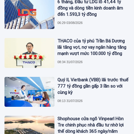
6 tháng, Đầu tư LDG lỗ 41,44 tỷ
đồng và dòng tiền kinh doanh âm
đến 1.593,3 tỷ đồng
06:29 03/08/2026
THACO của tỷ phú Trần Bá Dương
lãi tăng vọt, nợ vay ngân hàng tăng
mạnh vượt mức 100.000 tỷ đồng
08:34 31/07/2026
Quý II, Vietbank (VBB) lãi trước thuế
777 tỷ đồng gần gấp 3 lần so với
cùng kỳ
08:13 31/07/2026
Shophouse cửa ngõ Vinpearl Hòn
Tre chinh phục nhà đầu tư nhờ lợi
thế dòng khách 365 ngày/năm