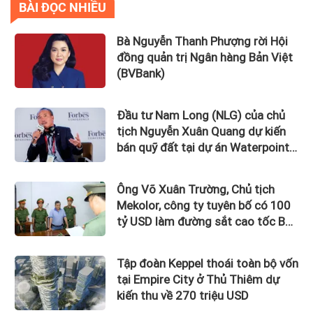
BÀI ĐỌC NHIỀU
Bà Nguyễn Thanh Phượng rời Hội
đồng quản trị Ngân hàng Bản Việt
(BVBank)
Đầu tư Nam Long (NLG) của chủ
tịch Nguyễn Xuân Quang dự kiến
bán quỹ đất tại dự án Waterpoint,
Izumi City
Ông Võ Xuân Trường, Chủ tịch
Mekolor, công ty tuyên bố có 100
tỷ USD làm đường sắt cao tốc Bắc
Nam bị bắt
Tập đoàn Keppel thoái toàn bộ vốn
tại Empire City ở Thủ Thiêm dự
kiến thu về 270 triệu USD