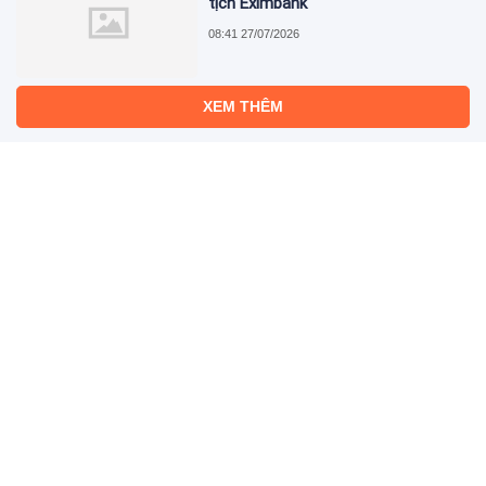
tịch Eximbank
08:41 27/07/2026
XEM THÊM
Xe - Công nghệ
Thay đổi chiến lược phát triển, Honda lỗ 10 tỷ USD