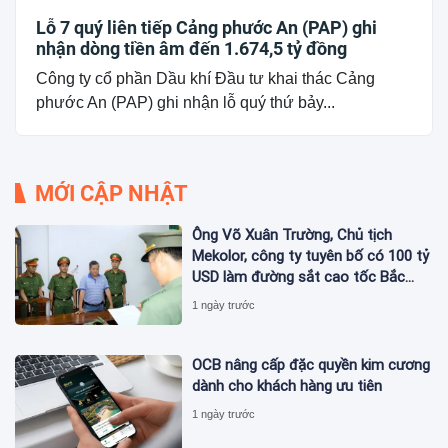
Lỗ 7 quý liên tiếp Cảng phước An (PAP) ghi
nhận dòng tiền âm đến 1.674,5 tỷ đồng
Công ty cổ phần Dầu khí Đầu tư khai thác Cảng
phước An (PAP) ghi nhận lỗ quý thứ bảy...
MỚI CẬP NHẬT
Ông Võ Xuân Trường, Chủ tịch
Mekolor, công ty tuyên bố có 100 tỷ
USD làm đường sắt cao tốc Bắc
Nam bị bắt
1 ngày trước
OCB nâng cấp đặc quyền kim cương
dành cho khách hàng ưu tiên
1 ngày trước