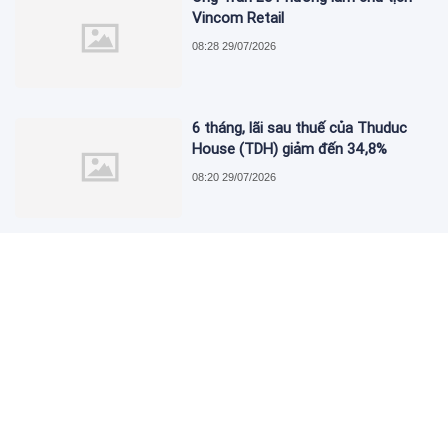
Vincom Retail
08:28 29/07/2026
6 tháng, lãi sau thuế của Thuduc
House (TDH) giảm đến 34,8%
08:20 29/07/2026
Tổng công ty Đường sắt Việt Nam
ghi nhận lãi sau thuế tăng đột biến
lên đến 151%
08:06 29/07/2026
OCB mở rộng giải pháp quản lý tài
sản dành cho khách hàng quốc tế
07:13 29/07/2026