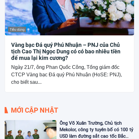
Tiêu dùng
Vàng bạc Đá quý Phú Nhuận – PNJ của Chủ
tịch Cao Thị Ngọc Dung có có bao nhiêu tiền
để mua lại kim cương?
Ngày 21/7, ông Phan Quốc Công, Tổng giám đốc
CTCP Vàng bạc Đá quý Phú Nhuận (HoSE: PNJ),
cho biết sau...
MỚI CẬP NHẬT
Ông Võ Xuân Trường, Chủ tịch
Mekolor, công ty tuyên bố có 100 tỷ
USD làm đường sắt cao tốc Bắc