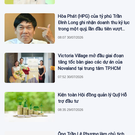
Hòa Phát (HPG) của tỷ phú Trần
Đình Long ghi nhận doanh thu kỷ lục
trong một quý, lần đầu tiên vượt
mức 2 tỷ USD
08:07 30/07/2026
Victoria Village mở đầu giai đoạn
tăng tốc bàn giao các dự án của
Novaland tại trung tâm TP.HCM
07:52 30/07/2026
Kiện toàn Hội đồng quản lý Quỹ Hỗ
trợ đầu tư
08:35 29/07/2026
Ông Trần Lê Phương làm chủ tịch