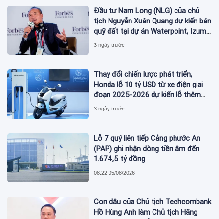
Đầu tư Nam Long (NLG) của chủ
tịch Nguyễn Xuân Quang dự kiến bán
quỹ đất tại dự án Waterpoint, Izumi
City
3 ngày trước
Thay đổi chiến lược phát triển,
Honda lỗ 10 tỷ USD từ xe điện giai
đoạn 2025-2026 dự kiến lỗ thêm
3,3 tỷ USD giai đoạn 2026-2027
3 ngày trước
Lỗ 7 quý liên tiếp Cảng phước An
(PAP) ghi nhận dòng tiền âm đến
1.674,5 tỷ đồng
08:22 05/08/2026
Con dâu của Chủ tịch Techcombank
Hồ Hùng Anh làm Chủ tịch Hãng