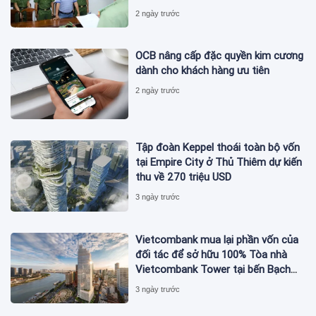
Nam bị bắt
2 ngày trước
OCB nâng cấp đặc quyền kim cương
dành cho khách hàng ưu tiên
2 ngày trước
Tập đoàn Keppel thoái toàn bộ vốn
tại Empire City ở Thủ Thiêm dự kiến
thu về 270 triệu USD
3 ngày trước
Vietcombank mua lại phần vốn của
đối tác để sở hữu 100% Tòa nhà
Vietcombank Tower tại bến Bạch
Đằng
3 ngày trước