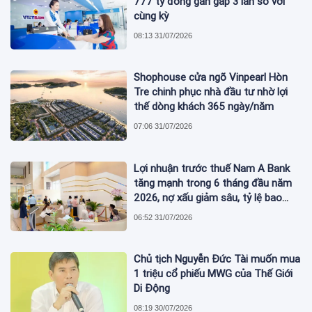
777 tỷ đồng gần gấp 3 lần so với
cùng kỳ
08:13 31/07/2026
Shophouse cửa ngõ Vinpearl Hòn
Tre chinh phục nhà đầu tư nhờ lợi
thế dòng khách 365 ngày/năm
07:06 31/07/2026
Lợi nhuận trước thuế Nam A Bank
tăng mạnh trong 6 tháng đầu năm
2026, nợ xấu giảm sâu, tỷ lệ bao
phủ nợ xấu tăng vượt trội
06:52 31/07/2026
Chủ tịch Nguyễn Đức Tài muốn mua
1 triệu cổ phiếu MWG của Thế Giới
Di Động
08:19 30/07/2026