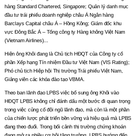
hàng Standard Chartered, Singapore; Quản lý danh mục
đầu tư trái phiếu doanh nghiệp châu Á Ngân hàng
Barclays Capital châu Á – Hồng Kông; Giám đốc khu
vực Đông Bắc Á – Tổng công ty Hàng không Việt Nam
(Vietnam Airlines)...
Hiện ông Khôi đang là Chủ tịch HĐQT của Công ty cổ
phần Xếp hạng Tín nhiệm Đầu tư Việt Nam (VIS Rating);
Phó chủ tịch Hiệp hội Thị trường Trái phiếu Việt Nam,
Giảng viên các khóa đào tạo VBMA.
Theo ban lãnh đạo LPBS việc bổ sung ông Khôi vào
HĐQT LPBS không chỉ đánh dấu một bước đi quan trọng
trong việc củng cố đội ngũ lãnh đạo, mà còn là một phần
của chiến lược phát triển bền vững và hiệu quả mà LPBS
đang theo đuổi. Trong bối cảnh thị trường chứng khoán
đang mở ra nhiều cơ hội tăng trưởng, LPBS hướng đến