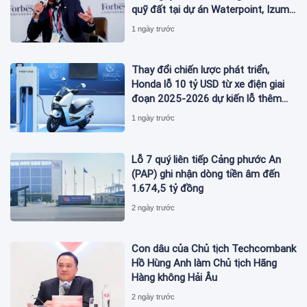
quỹ đất tại dự án Waterpoint, Izumi
City
1 ngày trước
Thay đổi chiến lược phát triển,
Honda lỗ 10 tỷ USD từ xe điện giai
đoạn 2025-2026 dự kiến lỗ thêm
3,3 tỷ USD giai đoạn 2026-2027
1 ngày trước
Lỗ 7 quý liên tiếp Cảng phước An
(PAP) ghi nhận dòng tiền âm đến
1.674,5 tỷ đồng
2 ngày trước
Con dâu của Chủ tịch Techcombank
Hồ Hùng Anh làm Chủ tịch Hãng
Hàng không Hải Âu
2 ngày trước