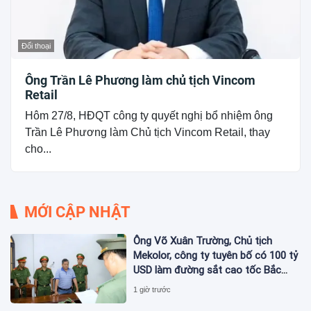
Đối thoại
Ông Trần Lê Phương làm chủ tịch Vincom
Retail
Hôm 27/8, HĐQT công ty quyết nghị bổ nhiệm ông
Trần Lê Phương làm Chủ tịch Vincom Retail, thay
cho...
MỚI CẬP NHẬT
Ông Võ Xuân Trường, Chủ tịch
Mekolor, công ty tuyên bố có 100 tỷ
USD làm đường sắt cao tốc Bắc
Nam bị bắt
1 giờ trước