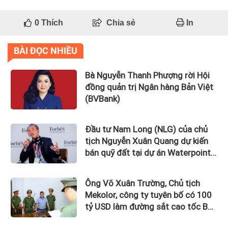
0
Thích
Chia sẻ
In
BÀI ĐỌC NHIỀU
Bà Nguyễn Thanh Phượng rời Hội
đồng quản trị Ngân hàng Bản Việt
(BVBank)
Đầu tư Nam Long (NLG) của chủ
tịch Nguyễn Xuân Quang dự kiến
bán quỹ đất tại dự án Waterpoint,
Izumi City
Ông Võ Xuân Trường, Chủ tịch
Mekolor, công ty tuyên bố có 100
tỷ USD làm đường sắt cao tốc Bắc
Nam bị bắt