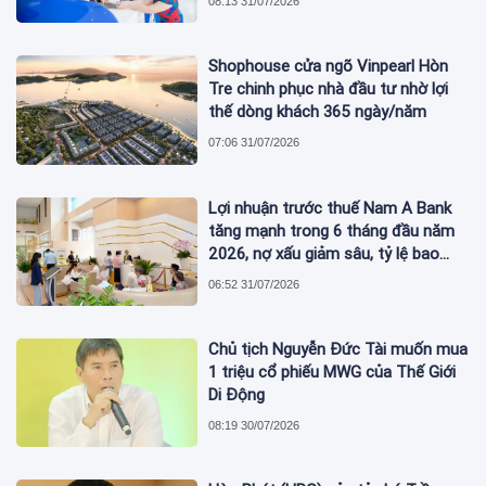
08:13 31/07/2026
Shophouse cửa ngõ Vinpearl Hòn
Tre chinh phục nhà đầu tư nhờ lợi
thế dòng khách 365 ngày/năm
07:06 31/07/2026
Lợi nhuận trước thuế Nam A Bank
tăng mạnh trong 6 tháng đầu năm
2026, nợ xấu giảm sâu, tỷ lệ bao
phủ nợ xấu tăng vượt trội
06:52 31/07/2026
Chủ tịch Nguyễn Đức Tài muốn mua
1 triệu cổ phiếu MWG của Thế Giới
Di Động
08:19 30/07/2026