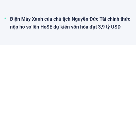
Điện Máy Xanh của chủ tịch Nguyễn Đức Tài chính thức
nộp hồ sơ lên HoSE dự kiến vốn hóa đạt 3,9 tỷ USD
Doanh nghiệp dẫn dắt: Mảnh ghép tạo nên sức mạnh
của những nền kinh tế hàng đầu thế giới
Doanh nhân