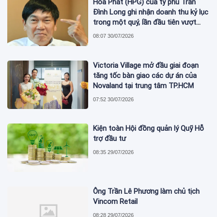
Hòa Phát (HPG) của tỷ phú Trần
Đình Long ghi nhận doanh thu kỷ lục
trong một quý, lần đầu tiên vượt
mức 2 tỷ USD
08:07 30/07/2026
Victoria Village mở đầu giai đoạn
tăng tốc bàn giao các dự án của
Novaland tại trung tâm TP.HCM
07:52 30/07/2026
Kiện toàn Hội đồng quản lý Quỹ Hỗ
trợ đầu tư
08:35 29/07/2026
Ông Trần Lê Phương làm chủ tịch
Vincom Retail
08:28 29/07/2026