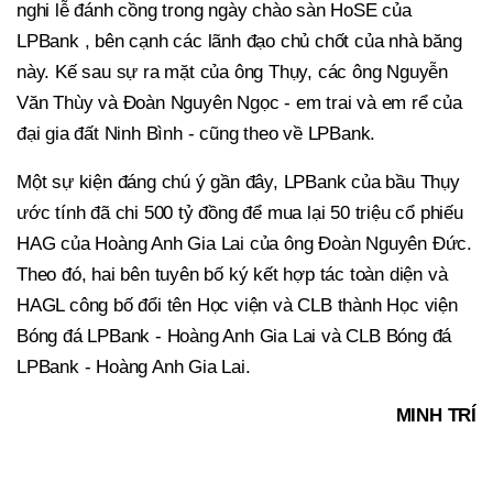
nghi lễ đánh cồng trong ngày chào sàn HoSE của
LPBank , bên cạnh các lãnh đạo chủ chốt của nhà băng
này. Kế sau sự ra mặt của ông Thụy, các ông Nguyễn
Văn Thùy và Đoàn Nguyên Ngọc - em trai và em rể của
đại gia đất Ninh Bình - cũng theo về LPBank.
Một sự kiện đáng chú ý gần đây, LPBank của bầu Thụy
ước tính đã chi 500 tỷ đồng để mua lại 50 triệu cổ phiếu
HAG của Hoàng Anh Gia Lai của ông Đoàn Nguyên Đức.
Theo đó, hai bên tuyên bố ký kết hợp tác toàn diện và
HAGL công bố đổi tên Học viện và CLB thành Học viện
Bóng đá LPBank - Hoàng Anh Gia Lai và CLB Bóng đá
LPBank - Hoàng Anh Gia Lai.
MINH TRÍ