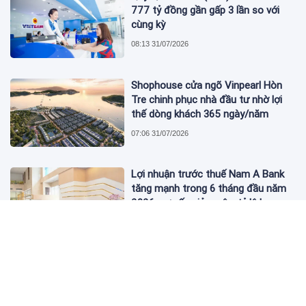
777 tỷ đồng gần gấp 3 lần so với
cùng kỳ
08:13 31/07/2026
Shophouse cửa ngõ Vinpearl Hòn
Tre chinh phục nhà đầu tư nhờ lợi
thế dòng khách 365 ngày/năm
07:06 31/07/2026
Lợi nhuận trước thuế Nam A Bank
tăng mạnh trong 6 tháng đầu năm
2026, nợ xấu giảm sâu, tỷ lệ bao
phủ nợ xấu tăng vượt trội
06:52 31/07/2026
Chủ tịch Nguyễn Đức Tài muốn mua
1 triệu cổ phiếu MWG của Thế Giới
Di Động