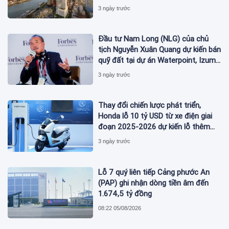
Đằng
3 ngày trước
Đầu tư Nam Long (NLG) của chủ
tịch Nguyễn Xuân Quang dự kiến bán
quỹ đất tại dự án Waterpoint, Izumi
City
3 ngày trước
Thay đổi chiến lược phát triển,
Honda lỗ 10 tỷ USD từ xe điện giai
đoạn 2025-2026 dự kiến lỗ thêm
3,3 tỷ USD giai đoạn 2026-2027
3 ngày trước
Lỗ 7 quý liên tiếp Cảng phước An
(PAP) ghi nhận dòng tiền âm đến
1.674,5 tỷ đồng
08:22 05/08/2026