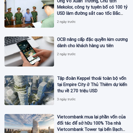
Ông Võ Xuân Trường, Chủ tịch
Mekolor, công ty tuyên bố có 100 tỷ
USD làm đường sắt cao tốc Bắc
Nam bị bắt
2 ngày trước
OCB nâng cấp đặc quyền kim cương
dành cho khách hàng ưu tiên
2 ngày trước
Tập đoàn Keppel thoái toàn bộ vốn
tại Empire City ở Thủ Thiêm dự kiến
thu về 270 triệu USD
3 ngày trước
Vietcombank mua lại phần vốn của
đối tác để sở hữu 100% Tòa nhà
Vietcombank Tower tại bến Bạch