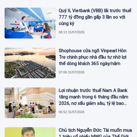
Quý II, Vietbank (VBB) lãi trước thuế
777 tỷ đồng gần gấp 3 lần so với
cùng kỳ
08:13 31/07/2026
Shophouse cửa ngõ Vinpearl Hòn
Tre chinh phục nhà đầu tư nhờ lợi
thế dòng khách 365 ngày/năm
07:06 31/07/2026
Lợi nhuận trước thuế Nam A Bank
tăng mạnh trong 6 tháng đầu năm
2026, nợ xấu giảm sâu, tỷ lệ bao
phủ nợ xấu tăng vượt trội
06:52 31/07/2026
Chủ tịch Nguyễn Đức Tài muốn mua
1 triệu cổ phiếu MWG của Thế Giới