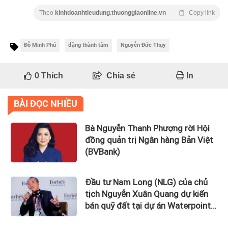
Theo
kinhdoanhtieudung.thuonggiaonline.vn
Copy link
Đỗ Minh Phú
đặng thành tâm
Nguyễn Đức Thụy
0
Thích
Chia sẻ
In
BÀI ĐỌC NHIỀU
Bà Nguyễn Thanh Phượng rời Hội
đồng quản trị Ngân hàng Bản Việt
(BVBank)
Đầu tư Nam Long (NLG) của chủ
tịch Nguyễn Xuân Quang dự kiến
bán quỹ đất tại dự án Waterpoint,
Izumi City