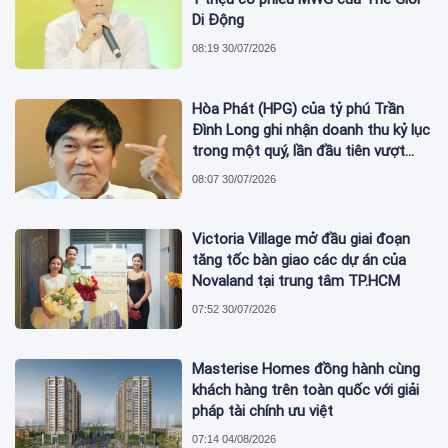
Di Động
08:19 30/07/2026
Hòa Phát (HPG) của tỷ phú Trần
Đình Long ghi nhận doanh thu kỷ lục
trong một quý, lần đầu tiên vượt
mức 2 tỷ USD
08:07 30/07/2026
Victoria Village mở đầu giai đoạn
tăng tốc bàn giao các dự án của
Novaland tại trung tâm TP.HCM
07:52 30/07/2026
Masterise Homes đồng hành cùng
khách hàng trên toàn quốc với giải
pháp tài chính ưu việt
07:14 04/08/2026