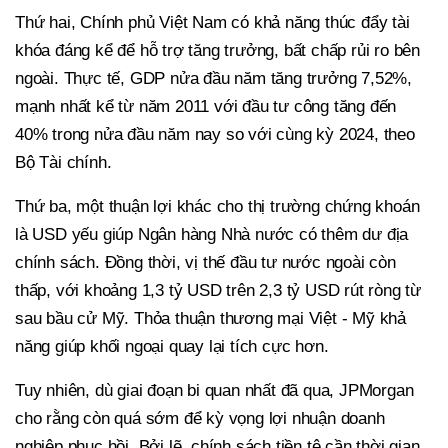
Thứ hai, Chính phủ Việt Nam có khả năng thúc đẩy tài
khóa đáng kể để hỗ trợ tăng trưởng, bất chấp rủi ro bên
ngoài. Thực tế, GDP nửa đầu năm tăng trưởng 7,52%,
mạnh nhất kể từ năm 2011 với đầu tư công tăng đến
40% trong nửa đầu năm nay so với cùng kỳ 2024, theo
Bộ Tài chính.
Thứ ba, một thuận lợi khác cho thị trường chứng khoán
là USD yếu giúp Ngân hàng Nhà nước có thêm dư địa
chính sách. Đồng thời, vị thế đầu tư nước ngoài còn
thấp, với khoảng 1,3 tỷ USD trên 2,3 tỷ USD rút ròng từ
sau bầu cử Mỹ. Thỏa thuận thương mại Việt - Mỹ khả
năng giúp khối ngoại quay lại tích cực hơn.
Tuy nhiên, dù giai đoạn bi quan nhất đã qua, JPMorgan
cho rằng còn quá sớm để kỳ vọng lợi nhuận doanh
nghiệp phục hồi. Bởi lẽ, chính sách tiền tệ cần thời gian