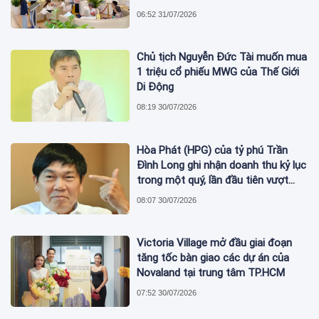
phủ nợ xấu tăng vượt trội
06:52 31/07/2026
Chủ tịch Nguyễn Đức Tài muốn mua
1 triệu cổ phiếu MWG của Thế Giới
Di Động
08:19 30/07/2026
Hòa Phát (HPG) của tỷ phú Trần
Đình Long ghi nhận doanh thu kỷ lục
trong một quý, lần đầu tiên vượt
mức 2 tỷ USD
08:07 30/07/2026
Victoria Village mở đầu giai đoạn
tăng tốc bàn giao các dự án của
Novaland tại trung tâm TP.HCM
07:52 30/07/2026