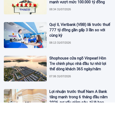
mạnh vượt mức 100.000 tỷ đồng
08:34 31/07/2026
Quý II, Vietbank (VBB) lãi trước thuế
777 tỷ đồng gần gấp 3 lần so với
cùng kỳ
08:13 31/07/2026
Shophouse cửa ngõ Vinpearl Hòn
Tre chinh phục nhà đầu tư nhờ lợi
thế dòng khách 365 ngày/năm
07:06 31/07/2026
Lợi nhuận trước thuế Nam A Bank
tăng mạnh trong 6 tháng đầu năm
2026, nợ xấu giảm sâu, tỷ lệ bao
phủ nợ xấu tăng vượt trội
06:52 31/07/2026