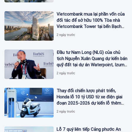
Vietcombank mua lại phần vốn của
đối tác để sở hữu 100% Tòa nhà
Vietcombank Tower tại bến Bạch
Đằng
2 ngày trước
Đầu tư Nam Long (NLG) của chủ
tịch Nguyễn Xuân Quang dự kiến bán
quỹ đất tại dự án Waterpoint, Izumi
City
2 ngày trước
Thay đổi chiến lược phát triển,
Honda lỗ 10 tỷ USD từ xe điện giai
đoạn 2025-2026 dự kiến lỗ thêm
3,3 tỷ USD giai đoạn 2026-2027
2 ngày trước
Lỗ 7 quý liên tiếp Cảng phước An