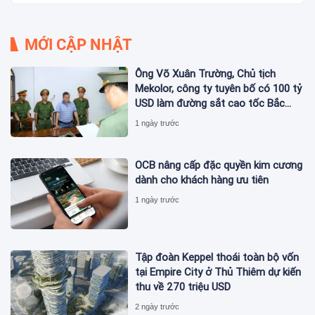
MỚI CẬP NHẬT
Ông Võ Xuân Trường, Chủ tịch
Mekolor, công ty tuyên bố có 100 tỷ
USD làm đường sắt cao tốc Bắc
Nam bị bắt
1 ngày trước
OCB nâng cấp đặc quyền kim cương
dành cho khách hàng ưu tiên
1 ngày trước
Tập đoàn Keppel thoái toàn bộ vốn
tại Empire City ở Thủ Thiêm dự kiến
thu về 270 triệu USD
2 ngày trước