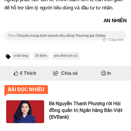
để hỗ trợ tâm lý người tiêu dùng và đầu tư tư nhân.
AN NHIÊN
Theo
Chuyên trang kinh doanh tiêu dùng Thương gia Online
Copy link
vn30 tăng
25 điểm
phá đỉnh lịch sử
0
Thích
Chia sẻ
In
BÀI ĐỌC NHIỀU
Bà Nguyễn Thanh Phượng rời Hội
đồng quản trị Ngân hàng Bản Việt
(BVBank)