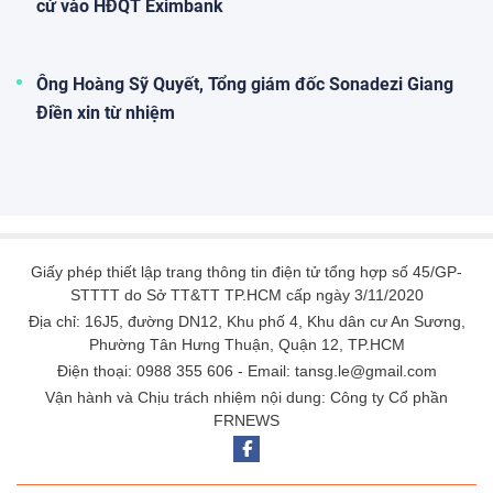
vay ngân hàng tăng mạnh vượt mức 100.000 tỷ
đồng
Công ty Cổ phần Tập đoàn Trường Hải (THACO) vừa
công bố thông tin về tình hình tài chính năm 2025. Theo đó,
doanh nghiệp ghi nhận lợi nhuận tăng trưởng mạnh, đồng
thời nợ phải trả cũng tăng mạnh so với năm trước.
HOSE nhắc nhở Siba Group (SBG) của doanh nhân
Trương Sỹ Bá vì chậm công bố thông tin bị xử phạt thuế
Quỹ ngoại Platinum Victory muốn nâng sở hữu lên gần
45% vốn REE
Điện Máy Xanh của chủ tịch Nguyễn Đức Tài chính thức
nộp hồ sơ lên HoSE dự kiến vốn hóa đạt 3,9 tỷ USD