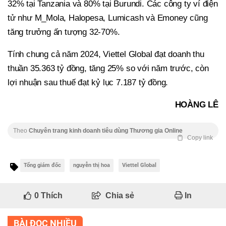
32% tại Tanzania và 80% tại Burundi. Các công ty ví điện
tử như M_Mola, Halopesa, Lumicash và Emoney cũng
tăng trưởng ấn tượng 32-70%.
Tính chung cả năm 2024, Viettel Global đạt doanh thu
thuần 35.363 tỷ đồng, tăng 25% so với năm trước, còn
lợi nhuận sau thuế đạt kỷ lục 7.187 tỷ đồng.
HOÀNG LÊ
Theo
Chuyên trang kinh doanh tiêu dùng Thương gia Online
Copy link
Tổng giám đốc
nguyễn thị hoa
Viettel Global
0
Thích
Chia sẻ
In
BÀI ĐỌC NHIỀU