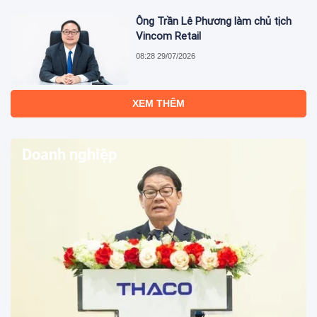
Ông Trần Lê Phương làm chủ tịch
Vincom Retail
08:28 29/07/2026
6 tháng, lãi sau thuế của Thuduc
House (TDH) giảm đến 34,8%
08:20 29/07/2026
Tổng công ty Đường sắt Việt Nam
ghi nhận lãi sau thuế tăng đột biến
lên đến 151%
08:06 29/07/2026
OCB mở rộng giải pháp quản lý tài
sản dành cho khách hàng quốc tế