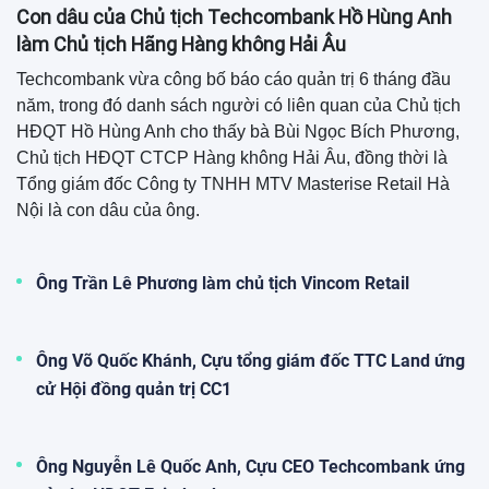
nhận lợi nhuận hợp nhất giảm đến
52% so với cùng kỳ
07:11 27/07/2026
XEM THÊM
Doanh nghiệp
THACO của tỷ phú Trần Bá Dương lãi tăng vọt, nợ