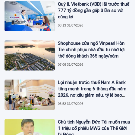
Quý II, Vietbank (VBB) lãi trước thuế
777 tỷ đồng gần gấp 3 lần so với
cùng kỳ
08:13 31/07/2026
Shophouse cửa ngõ Vinpearl Hòn
Tre chinh phục nhà đầu tư nhờ lợi
thế dòng khách 365 ngày/năm
07:06 31/07/2026
Lợi nhuận trước thuế Nam A Bank
tăng mạnh trong 6 tháng đầu năm
2026, nợ xấu giảm sâu, tỷ lệ bao
phủ nợ xấu tăng vượt trội
06:52 31/07/2026
Chủ tịch Nguyễn Đức Tài muốn mua
1 triệu cổ phiếu MWG của Thế Giới
Di Động