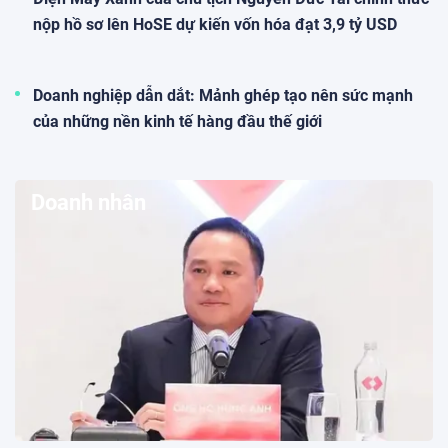
Ông Võ Quốc Khánh, Cựu tổng giám
đốc TTC Land ứng cử Hội đồng
quản trị CC1
08:50 27/07/2026
Ông Nguyễn Lê Quốc Anh làm Chủ
tịch Eximbank
08:41 27/07/2026
Quý II, Sài Gòn Công Thương,
Saigonbank (SGB) lỗ sau thuế hơn
34 tỷ đồng
08:07 27/07/2026
Quý II, Phân bón Bình Điền (BFC) ghi