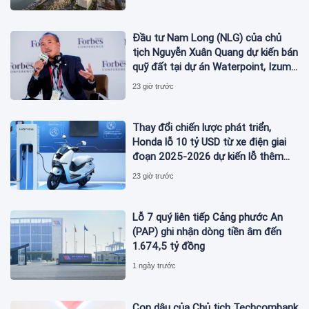
Đầu tư Nam Long (NLG) của chủ
tịch Nguyễn Xuân Quang dự kiến bán
quỹ đất tại dự án Waterpoint, Izumi
City
23 giờ trước
Thay đổi chiến lược phát triển,
Honda lỗ 10 tỷ USD từ xe điện giai
đoạn 2025-2026 dự kiến lỗ thêm
3,3 tỷ USD giai đoạn 2026-2027
23 giờ trước
Lỗ 7 quý liên tiếp Cảng phước An
(PAP) ghi nhận dòng tiền âm đến
1.674,5 tỷ đồng
1 ngày trước
Con dâu của Chủ tịch Techcombank