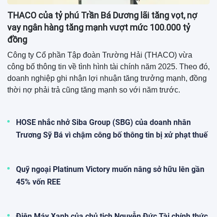
07:13 29/07/2026
Sở Xây dựng TP.HCM đề xuất nâng
trần thu nhập mua nhà ở xã hội lên
60 triệu/tháng
07:40 28/07/2026
Bà Phạm Thu Hương vợ tỷ phú
Phạm Nhật Vượng nắm giữ 4,97%
vốn điều lệ LPBank
07:22 28/07/2026
HOSE nhắc nhở Siba Group (SBG)
của doanh nhân Trương Sỹ Bá vì
chậm công bố thông tin bị xử phạt
thuế
07:04 28/07/2026