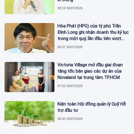
08:19 30/07/2026
Hòa Phát (HPG) của tỷ phú Trần
Đình Long ghi nhận doanh thu kỷ lục
trong một quý, lần đầu tiên vượt
mức 2 tỷ USD
08:07 30/07/2026
Victoria Village mở đầu giai đoạn
tăng tốc bàn giao các dự án của
Novaland tại trung tâm TP.HCM
07:52 30/07/2026
Kiện toàn Hội đồng quản lý Quỹ Hỗ
trợ đầu tư
08:35 29/07/2026