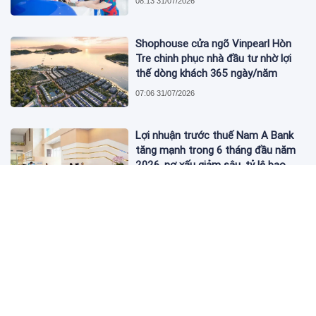
08:13 31/07/2026
Shophouse cửa ngõ Vinpearl Hòn
Tre chinh phục nhà đầu tư nhờ lợi
thế dòng khách 365 ngày/năm
07:06 31/07/2026
Lợi nhuận trước thuế Nam A Bank
tăng mạnh trong 6 tháng đầu năm
2026, nợ xấu giảm sâu, tỷ lệ bao
phủ nợ xấu tăng vượt trội
06:52 31/07/2026
Chủ tịch Nguyễn Đức Tài muốn mua
1 triệu cổ phiếu MWG của Thế Giới
Di Động
08:19 30/07/2026