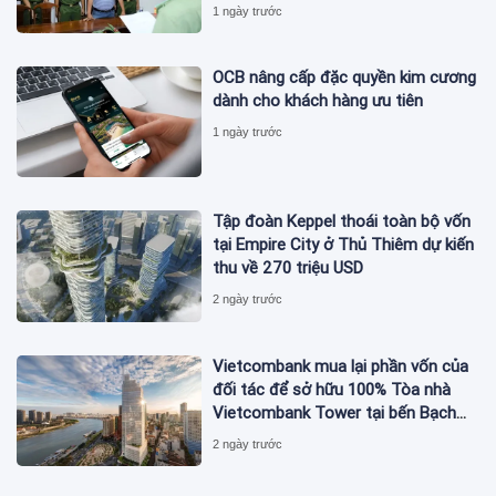
Nam bị bắt
1 ngày trước
OCB nâng cấp đặc quyền kim cương
dành cho khách hàng ưu tiên
1 ngày trước
Tập đoàn Keppel thoái toàn bộ vốn
tại Empire City ở Thủ Thiêm dự kiến
thu về 270 triệu USD
2 ngày trước
Vietcombank mua lại phần vốn của
đối tác để sở hữu 100% Tòa nhà
Vietcombank Tower tại bến Bạch
Đằng
2 ngày trước