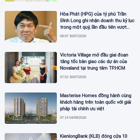
Hòa Phát (HPG) của tỷ phú Trần
Đình Long ghi nhận doanh thu kỷ lục
trong một quý, lần đầu tiên vượt
mức 2 tỷ USD
08:07 30/07/2026
Victoria Village mở đầu giai đoạn
tăng tốc bàn giao các dự án của
Novaland tại trung tâm TP.HCM
07:52 30/07/2026
Masterise Homes đồng hành cùng
khách hàng trên toàn quốc với giải
pháp tài chính ưu việt
07:14 04/08/2026
KienlongBank (KLB) đóng cửa 10