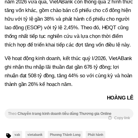
năm 2026 vừa qua, VietABank còn thông qua 2 hình thức
tăng vốn khác, gồm chào bán cổ phiếu cho cổ đông hiện
hữu với tỷ lệ gần 38% và phát hành cổ phiếu cho người
lao động (ESOP) với tỷ lệ 2,45%. Theo đó, HĐQT cũng
thống nhất tiếp tục nghiên cứu và lựa chọn thời điểm
thích hợp để triển khai tiếp các đợt tăng vốn điều lệ này.
Về hoạt động kinh doanh, kết thúc quý I/2026, VietABank
ghi nhận thu nhập lãi thuần đạt gần 676 tỷ đồng; lợi
nhuận đạt 508 tỷ đồng, tăng 44% so với cùng kỳ và hoàn
thành gần 26% kế hoạch năm.
HOÀNG LÊ
Theo
Chuyên trang kinh doanh tiêu dùng Thương gia Online
Copy link
vab
vietabank
Phương Thành Long
Phát hành