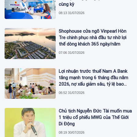
cùng kỳ
08:13 31/07/2026
Shophouse cửa ngõ Vinpearl Hòn
Tre chinh phục nhà đầu tư nhờ lợi
thế dòng khách 365 ngày/năm
07:06 31/07/2026
Lợi nhuận trước thuế Nam A Bank
tăng mạnh trong 6 tháng đầu năm
2026, nợ xấu giảm sâu, tỷ lệ bao
phủ nợ xấu tăng vượt trội
06:52 31/07/2026
Chủ tịch Nguyễn Đức Tài muốn mua
1 triệu cổ phiếu MWG của Thế Giới
Di Động
08:19 30/07/2026