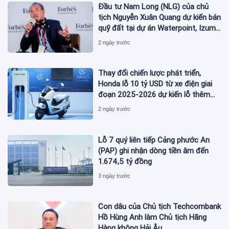
Đầu tư Nam Long (NLG) của chủ
tịch Nguyễn Xuân Quang dự kiến bán
quỹ đất tại dự án Waterpoint, Izumi
City
2 ngày trước
Thay đổi chiến lược phát triển,
Honda lỗ 10 tỷ USD từ xe điện giai
đoạn 2025-2026 dự kiến lỗ thêm
3,3 tỷ USD giai đoạn 2026-2027
2 ngày trước
Lỗ 7 quý liên tiếp Cảng phước An
(PAP) ghi nhận dòng tiền âm đến
1.674,5 tỷ đồng
3 ngày trước
Con dâu của Chủ tịch Techcombank
Hồ Hùng Anh làm Chủ tịch Hãng
Hàng không Hải Âu