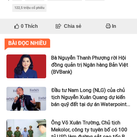
122,5 triệu cổ phiếu
0
Thích
Chia sẻ
In
BÀI ĐỌC NHIỀU
Bà Nguyễn Thanh Phượng rời Hội
đồng quản trị Ngân hàng Bản Việt
(BVBank)
Đầu tư Nam Long (NLG) của chủ
tịch Nguyễn Xuân Quang dự kiến
bán quỹ đất tại dự án Waterpoint,
Izumi City
Ông Võ Xuân Trường, Chủ tịch
Mekolor, công ty tuyên bố có 100
tỷ USD làm đường sắt cao tốc Bắc